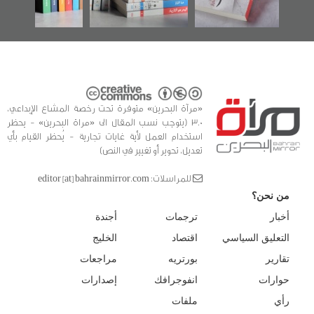
للدراسات والتوثيق
«مرآة البحرين» متوفرة تحت رخصة المشاع الإبداعي،
3.0 (يتوجب نسب المقال الى «مراة البحرين» - يحظر
استخدام العمل لأية غايات تجارية - يُحظر القيام بأي
تعديل، تحوير أو تغيير في النص)
للمراسلات: editor [at] bahrainmirror.com
من نحن؟
أخبار
ترجمات
أجندة
التعليق السياسي
اقتصاد
الخليج
تقارير
بورتريه
مراجعات
حوارات
انفوجرافك
إصدارات
رأي
ملفات