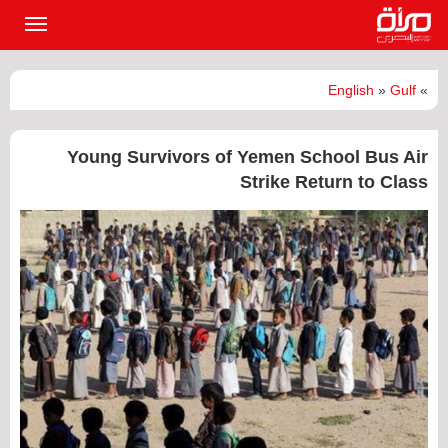
القائمة
الرئيسي
English
»
Gulf
»
Young Survivors of Yemen School Bus Air
Strike Return to Class