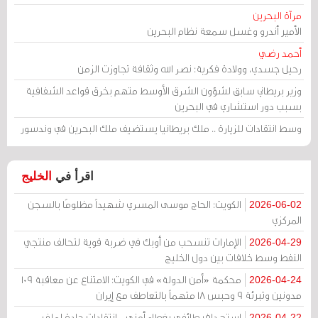
مرآة البحرين
الأمير أندرو وغسل سمعة نظام البحرين
أحمد رضي
رحيل جسدي، وولادة فكرية: نصر الله وثقافة تجاوزت الزمن
وزير بريطاني سابق لشؤون الشرق الأوسط متهم بخرق قواعد الشفافية
بسبب دور استشاري في البحرين
وسط انتقادات للزيارة .. ملك بريطانيا يستضيف ملك البحرين في وندسور
اقرأ في
الخليج
الكويت: الحاج موسى المسري شهيداً مظلومًا بالسجن
2026-06-02
المركزي
الإمارات تنسحب من أوبك في ضربة قوية لتحالف منتجي
2026-04-29
النفط وسط خلافات بين دول الخليج
محكمة «أمن الدولة» في الكويت: الامتناع عن معاقبة 109
2026-04-24
مدونين وتبرئة 9 وحبس 18 متهماً بالتعاطف مع إيران
استهداف طائفي بغطاء أمني .. انتقادات حادة لملف
2026-04-22