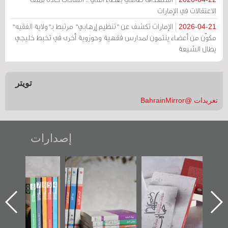
الاعتقالات في الإمارات
الإمارات تكشف عن "تنظيم إرهابي" مرتبط بـ"ولاية الفقيه"
2026-04-21
مكوّن من أعضاء ينتمون لمدارس فقهية وحوزوية أخرى في تخبط خليجي
يطال الشيعة
تويتر
تغريدات @BahrainMirror
إصدارات
"حماة الباب الأخير":
تصنيف موضوعي
"مرآة البحرين"
الإصدار الأول عن
للوثائق البريطانية
تصدر حصاد
اعتصام الدراز
يقدمه «مركز أوال»
الساحات 2019
ه
وأحداث ساحة
في سلسلة من 5
الفداء لمركز أوال
كتب