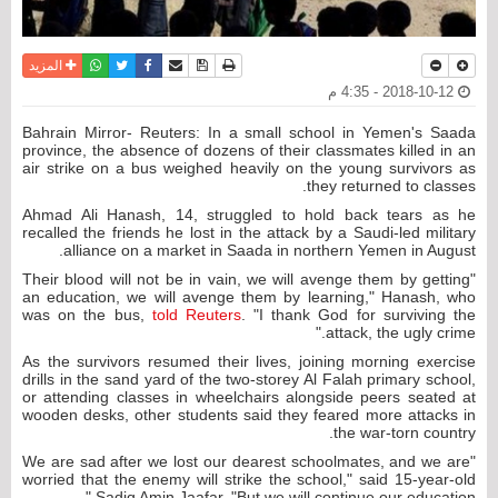
نسخة للطباعة
حفظ الموضوع
فيسبوك
تويتر
أرسل الى صديق
واتساب
المزيد
2018-10-12 - 4:35 م
Bahrain Mirror- Reuters: In a small school in Yemen's Saada
province, the absence of dozens of their classmates killed in an
air strike on a bus weighed heavily on the young survivors as
they returned to classes.
Ahmad Ali Hanash, 14, struggled to hold back tears as he
recalled the friends he lost in the attack by a Saudi-led military
alliance on a market in Saada in northern Yemen in August.
"Their blood will not be in vain, we will avenge them by getting
an education, we will avenge them by learning," Hanash, who
was on the bus,
told Reuters
. "I thank God for surviving the
attack, the ugly crime."
As the survivors resumed their lives, joining morning exercise
drills in the sand yard of the two-storey Al Falah primary school,
or attending classes in wheelchairs alongside peers seated at
wooden desks, other students said they feared more attacks in
the war-torn country.
"We are sad after we lost our dearest schoolmates, and we are
worried that the enemy will strike the school," said 15-year-old
Sadiq Amin Jaafar. "But we will continue our education."