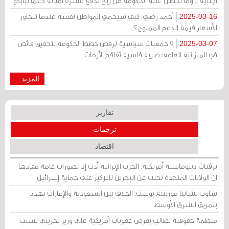
أجنبية .. وما تحصل عليه الحكومة من ربح تدفع عشرة أمثاله دعما لبابكو
أحمد رضي: كيف سيحمي المواطن نفسه عندما تتجاوز
2025-03-16
الأسعار قيمة الدعم الممنوح؟
9 جمعيات سياسية ترفض خطط الحكومة لتحقيق فائض
2025-03-07
في الميزانية العامة: ضربة قاسية تفاقم الأزمات
المزيد...
تقارير
ترجمات
اقتصاد
برقيات دبلوماسية أمريكية: الحرب الإيرانية أدت إلى تصورات عامة مفادها
أن الولايات المتحدة تخلت عن البحرين للتركيز على حماية إسرائيل
ساوث تشاينا مورنينغ بوست: الخلاف بين السعودية والإمارات يهدد
بتمزيق الشرق الأوسط
منظمة حقوقية تطالب بفرض عقوبات أمريكية على وزير بحريني بسبب