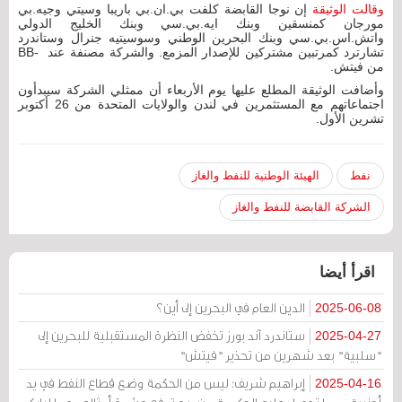
وقالت الوثيقة
إن نوجا القابضة كلفت بي.ان.بي باريبا وسيتي وجيه.بي
مورجان كمنسقين وبنك ايه.بي.سي وبنك الخليج الدولي
واتش.اس.بي.سي وبنك البحرين الوطني وسوسيتيه جنرال وستاندرد
تشارترد كمرتبين مشتركين للإصدار المزمع. والشركة مصنفة عند ‭‭‭BB-‬‬‬ ‭‭‭
‬‬‬من فيتش.
وأضافت الوثيقة المطلع عليها يوم الأربعاء أن ممثلي الشركة سيبدأون
اجتماعاتهم مع المستثمرين في لندن والولايات المتحدة من 26 أكتوبر
تشرين الأول.
نفط
الهيئة الوطنية للنفط والغاز
الشركة القابضة للنفط والغاز
اقرأ أيضا
الدين العام في البحرين إلى أين؟
2025-06-08
ستاندرد آند بورز تخفض النظرة المستقبلية للبحرين إلى
2025-04-27
"سلبية" بعد شهرين من تحذير "فيتش"
إبراهيم شريف: ليس من الحكمة وضع قطاع النفط في يد
2025-04-16