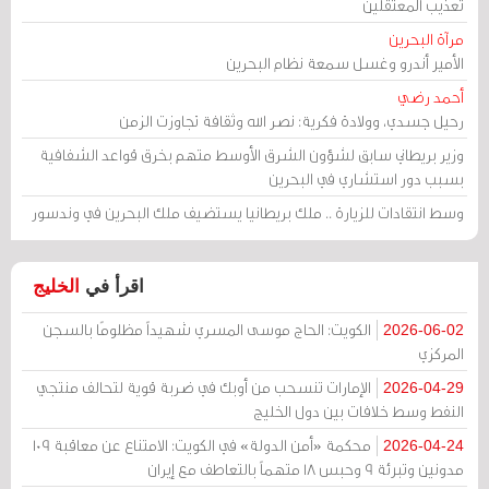
تعذيب المعتقلين
مرآة البحرين
الأمير أندرو وغسل سمعة نظام البحرين
أحمد رضي
رحيل جسدي، وولادة فكرية: نصر الله وثقافة تجاوزت الزمن
وزير بريطاني سابق لشؤون الشرق الأوسط متهم بخرق قواعد الشفافية
بسبب دور استشاري في البحرين
وسط انتقادات للزيارة .. ملك بريطانيا يستضيف ملك البحرين في وندسور
اقرأ في
الخليج
الكويت: الحاج موسى المسري شهيداً مظلومًا بالسجن
2026-06-02
المركزي
الإمارات تنسحب من أوبك في ضربة قوية لتحالف منتجي
2026-04-29
النفط وسط خلافات بين دول الخليج
محكمة «أمن الدولة» في الكويت: الامتناع عن معاقبة 109
2026-04-24
مدونين وتبرئة 9 وحبس 18 متهماً بالتعاطف مع إيران