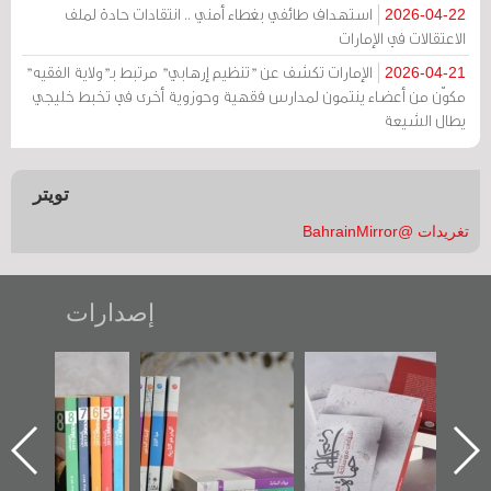
استهداف طائفي بغطاء أمني .. انتقادات حادة لملف
2026-04-22
الاعتقالات في الإمارات
الإمارات تكشف عن "تنظيم إرهابي" مرتبط بـ"ولاية الفقيه"
2026-04-21
مكوّن من أعضاء ينتمون لمدارس فقهية وحوزوية أخرى في تخبط خليجي
يطال الشيعة
تويتر
تغريدات @BahrainMirror
إصدارات
"حماة الباب الأخير":
تصنيف موضوعي
"مرآة البحرين"
الإصدار الأول عن
للوثائق البريطانية
تصدر حصاد
اعتصام الدراز
يقدمه «مركز أوال»
الساحات 2019
ه
وأحداث ساحة
في سلسلة من 5
الفداء لمركز أوال
كتب