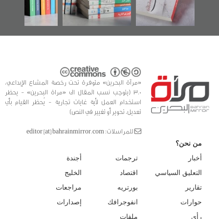
للدراسات والتوثيق
«مرآة البحرين» متوفرة تحت رخصة المشاع الإبداعي،
3.0 (يتوجب نسب المقال الى «مراة البحرين» - يحظر
استخدام العمل لأية غايات تجارية - يُحظر القيام بأي
تعديل، تحوير أو تغيير في النص)
للمراسلات: editor [at] bahrainmirror.com
من نحن؟
أخبار
ترجمات
أجندة
التعليق السياسي
اقتصاد
الخليج
تقارير
بورتريه
مراجعات
حوارات
انفوجرافك
إصدارات
رأي
ملفات