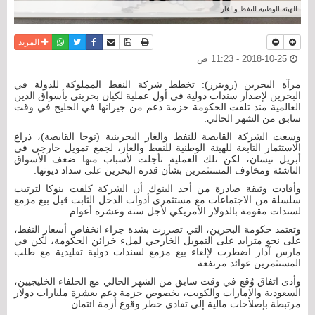
الهيئة الوطنية للنفط والغاز
نسخة للطباعة
حفظ الموضوع
فيسبوك
تويتر
أرسل الى صديق
واتساب
المزيد
2018-10-25 - 11:23 ص
مرآة البحرين (رويترز): تخطط شركة النفط المملوكة للدولة في
البحرين لإصدار سندات دولية في أول عملية لكيان بحريني بأسواق الدين
العالمية منذ تلقت الحكومة حزمة دعم من جيرانها في الخليج في وقت
سابق من الشهر الحالي.
وسعت الشركة القابضة للنفط والغاز البحرينية (نوجا القابضة)، ذراع
الاستثمار التابعة للهيئة الوطنية للنفط والغاز، لجمع تمويل خارجي في
أبريل نيسان، لكن تلك العملية تأجلت لأسباب منها ضعف الأسواق
الناشئة ومخاوف المستثمرين بشأن قدرة البحرين على سداد ديونها.
وأفادت وثيقة صادرة من أحد البنوك أن الشركة كلفت بنوكا لترتيب
سلسلة من الاجتماعات مع مستثمري أدوات الدخل الثابت قبل بيع مزمع
لسندات مقومة بالدولار الأمريكي لأجل ستة وعشرة أعوام.
وتعتمد حكومة البحرين، التي تضررت بشدة جراء انخفاض أسعار النفط،
على نحو متزايد على التمويل الخارجي لملء خزائن الحكومة، لكن في
مارس آذار اضطرت لإلغاء بيع مزمع لسندات دولية تقليدية مع طلب
المستثمرين عوائد مرتفعة.
وأدى اتفاق وُقع في وقت سابق من الشهر الحالي مع الحلفاء الخليجيين،
السعودية والإمارات والكويت، بخصوص حزمة دعم بعشرة مليارات دولار
مرتبطة بإصلاحات مالية إلى تفادي خطر وقوع أزمة ائتمان.