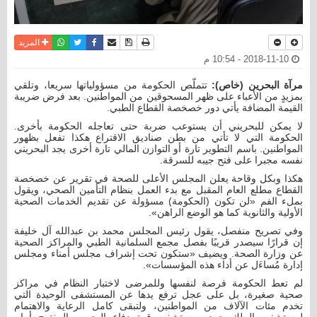
نسخة للطباعة
حفظ الموضوع
فيسبوك
تويتر
أرسل الى صديق
واتساب
المزيد
2018-11-10 - 10:54 م
مرآة البحرين (خاص):
تتملّص الحكومة من مسؤولياتها سريعا، وتلقي
بمزيدٍ من الأعباء على ظهر المسحوقين من المواطنين. بعد فرض ضريبة
القيمة المضافة يأتي دور خصخصة القطاع الطبي.
لا يمكن للبحريني أن يستوعب ضربة حتى تعاجله الحكومة بأخرى.
الحكومة التي لا تأتي من بطن صناديق الاقتراع هكذا تفعل بظهور
المواطنين. باسم التطوير تارة أو التوازن المالي تارة أخرى يجد البحريني
نفسه مجبرا على فتح جيبه للسرقة.
هكذا وبكل وقاحة يعلن المجلس الأعلى للصحة في تقرير عن خصخصة
القطاع مطلع العام المقبل مع بدء العمل بنظام التأمين الصحي، ويقول
بملء الفم «لن تكون (الحكومة) مسؤولة عن تقديم الخدمات الصحية
الأولية والثانوية كما هو الوضع الراهن».
وفي تصريح منفصل، يقول رئيس المجلس محمد بن عبدالله آل خليفة
إن قرارًا سيصدر قريبًا بفصل مجمع السلمانية الطبي والمراكز الصحية
عن وزارة الصحة. ويضيف «ستكون تحت إشراف مجلس أمناء ومجلس
إدارة مُساءَل عن أداء هذه المؤسسات».
لم تعط الحكومة فرصة لنفسها وللمرضى لاختبار النظام في مراكز
صحية صغيرة، بل على عجل ترفع يدها عن المستشفى الوحيدة التي
تخدم مئات الآلاف من المواطنين، ولتبقى كامل الرعاية والاهتمام