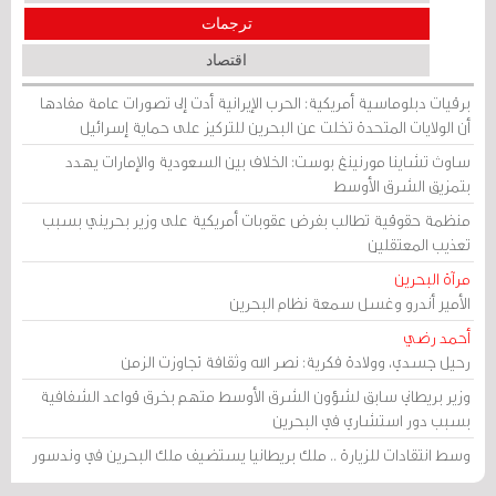
ترجمات
اقتصاد
برقيات دبلوماسية أمريكية: الحرب الإيرانية أدت إلى تصورات عامة مفادها
أن الولايات المتحدة تخلت عن البحرين للتركيز على حماية إسرائيل
ساوث تشاينا مورنينغ بوست: الخلاف بين السعودية والإمارات يهدد
بتمزيق الشرق الأوسط
منظمة حقوقية تطالب بفرض عقوبات أمريكية على وزير بحريني بسبب
تعذيب المعتقلين
مرآة البحرين
الأمير أندرو وغسل سمعة نظام البحرين
أحمد رضي
رحيل جسدي، وولادة فكرية: نصر الله وثقافة تجاوزت الزمن
وزير بريطاني سابق لشؤون الشرق الأوسط متهم بخرق قواعد الشفافية
بسبب دور استشاري في البحرين
وسط انتقادات للزيارة .. ملك بريطانيا يستضيف ملك البحرين في وندسور