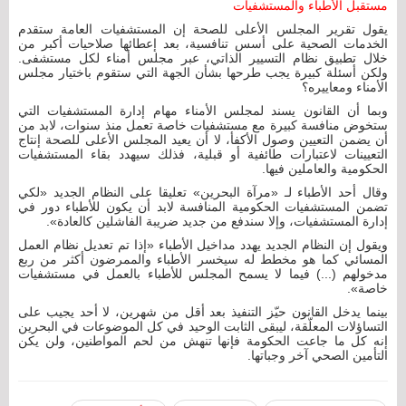
مستقبل الأطباء والمستشفيات
يقول تقرير المجلس الأعلى للصحة إن المستشفيات العامة ستقدم
الخدمات الصحية على أسس تنافسية، بعد إعطائها صلاحيات أكبر من
خلال تطبيق نظام التسيير الذاتي، عبر مجلس أمناء لكل مستشفى.
ولكن أسئلة كبيرة يجب طرحها بشأن الجهة التي ستقوم باختيار مجلس
الأمناء ومعاييره؟
وبما أن القانون يسند لمجلس الأمناء مهام إدارة المستشفيات التي
ستخوض منافسة كبيرة مع مستشفيات خاصة تعمل منذ سنوات، لابد من
أن يضمن التعيين وصول الأكفأ، لا أن يعيد المجلس الأعلى للصحة إنتاج
التعيينات لاعتبارات طائفية أو قبلية، فذلك سيهدد بقاء المستشفيات
الحكومية والعاملين فيها.
وقال أحد الأطباء لـ «مرآة البحرين» تعليقا على النظام الجديد «لكي
تضمن المستشفيات الحكومية المنافسة لابد أن يكون للأطباء دور في
إدارة المستشفيات، وإلا سندفع من جديد ضريبة الفاشلين كالعادة».
ويقول إن النظام الجديد يهدد مداخيل الأطباء «إذا تم تعديل نظام العمل
المسائي كما هو مخطط له سيخسر الأطباء والممرضون أكثر من ربع
مدخولهم (...) فيما لا يسمح المجلس للأطباء بالعمل في مستشفيات
خاصة».
بينما يدخل القانون حيّز التنفيذ بعد أقل من شهرين، لا أحد يجيب على
التساؤلات المعلّقة، ليبقى الثابت الوحيد في كل الموضوعات في البحرين
إنه كل ما جاعت الحكومة فإنها تنهش من لحم المواطنين، ولن يكن
التأمين الصحي آخر وجباتها.