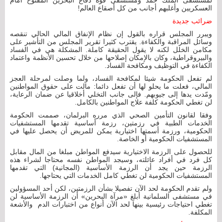
لمستشفى الملك حمد ومستشفى قوة دفاع البحرين المفتوح أمام
العسكريين وأغلبهم أجانب من كل أصقاع العالم!
ضرائب جديدة
ويبرر المجلس قراره بالقول إن نظام الإنفاق المالي الحالي تنقصه
وسائل المراقبة والكفاءة. يقترب كثيرا تقرير المجلس من التأشير على
مكامن الخلل لكنه لا يقول الحقيقة كاملة. المشكلة هي في الفساد
والبيروقراطية، وكان بالإمكان إصلاحها من خلال تحسين الأنظمة واعتماد
الكفاءة في التوظيف ومكافحة الفساد.
لم تفعل الحكومة شيئا لمكافحة الفساد، ولما وصلت لمرحلة العجز
المالي، فعلت ما يحلو لها أن تفعل دائما: مالت على حقوق المواطنين
ومّدت يدها إلى جيوبهم. فإلى جانب التخلي أخلاقيا عن ضمان الرعاية،
لن تغطي الحكومة كلفة علاج المواطنين بالكامل.
وفقا لقانون التأمين الصحي الذي مرره البرلمان، صممت الحكومة
الخدمات الطبية في رزمتين، رزمة أساسية تقدمها المستشفيات
الحكومية، ورزمة أسمتها اختيارية يمكن للمريض أن يحصل عليها في
المستشفيات الحكومية أو الخاصة.
للحصول على الرزمة الاختيارية سيدفع المواطن مبلغا من المال مقابل
كل فرد في أفراد عائلته، وسيجد المواطن نفسه محتاجا لشراء هذه
الرزمة حين يجد أن الرزمة الأساسية (المجانية) التي تقدمها
المستشفيات الحكومية لن تغطي كامل الخدمات التي يحتاجها.
ولم تقدم الحكومة لحد الآن تفصيلا بشأن الرزمتين، لكن أحد المسؤولين
في مستشفى السلمانية أبلغ «مرآة البحرين» أن الرزمة الأساسية لن
تغطي احتياجات رئيسية بينها لحد الآن أنواع من اختبارات الدم والأشعة
المكلفة.