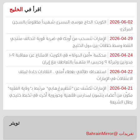
اقرأ في
الخليج
الكويت: الحاج موسى المسري شهيداً مظلومًا بالسجن
2026-06-02
المركزي
الإمارات تنسحب من أوبك في ضربة قوية لتحالف منتجي
2026-04-29
النفط وسط خلافات بين دول الخليج
محكمة «أمن الدولة» في الكويت: الامتناع عن معاقبة 109
2026-04-24
مدونين وتبرئة 9 وحبس 18 متهماً بالتعاطف مع إيران
استهداف طائفي بغطاء أمني .. انتقادات حادة لملف
2026-04-22
الاعتقالات في الإمارات
الإمارات تكشف عن "تنظيم إرهابي" مرتبط بـ"ولاية الفقيه"
2026-04-21
مكوّن من أعضاء ينتمون لمدارس فقهية وحوزوية أخرى في تخبط خليجي
يطال الشيعة
تويتر
تغريدات @BahrainMirror