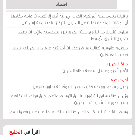
اقتصاد
برقيات دبلوماسية أمريكية: الحرب الإيرانية أدت إلى تصورات عامة مفادها
أن الولايات المتحدة تخلت عن البحرين للتركيز على حماية إسرائيل
ساوث تشاينا مورنينغ بوست: الخلاف بين السعودية والإمارات يهدد
بتمزيق الشرق الأوسط
منظمة حقوقية تطالب بفرض عقوبات أمريكية على وزير بحريني بسبب
تعذيب المعتقلين
مرآة البحرين
الأمير أندرو وغسل سمعة نظام البحرين
أحمد رضي
رحيل جسدي، وولادة فكرية: نصر الله وثقافة تجاوزت الزمن
وزير بريطاني سابق لشؤون الشرق الأوسط متهم بخرق قواعد الشفافية
بسبب دور استشاري في البحرين
وسط انتقادات للزيارة .. ملك بريطانيا يستضيف ملك البحرين في وندسور
اقرأ في
الخليج