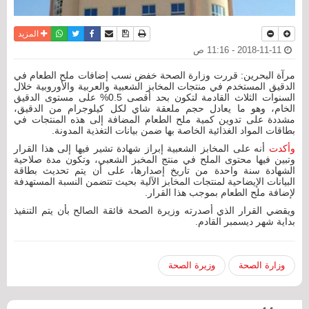
نسخة للطباعة
حفظ الموضوع
فيسبوك
تويتر
أرسل الى صديق
واتساب
المزيد
2018-11-11 - 11:16 ص
مرآة البحرين: قررت وزارة الصحة خفض نسب إضافات ملح الطعام في
الدقيق المستخدم في منتجات المخابز الشعبية والعربية والأوروبية خلال
السنوات الثلاث القادمة لتكون بحد أقصى 0.5% على مستوى الدقيق
الخام، وهو ما يعادل حجم ملعقة شاي لكل كيلوجرام من الدقيق،
مشددة على تدوين كمية ملح الطعام المضافة إلى هذه المنتجات في
بطاقات المواد الغذائية الخاصة بها ضمن بيانات التغذية المدونة.
وأكدت
أنه على المخابز الشعبية إبراز شهادة تشير فيها إلى هذا القرار
وتبين فيها محتوى الملح في منتج المخبز الشعبي، وتكون مدة صلاحية
الشهادة سنة واحدة من تاريخ إصدارها، على أن يتم تحديث بطاقة
البيانات الإيضاحية لمنتجات المخابز الآلية بحيث تتضمن النسبة المستهدفة
لإضافة ملح الطعام بموجب هذا القرار.
ويقضي القرار الذي أصدرته وزيرة الصحة فائقة الصالح بأن يتم التنفيذ
بداية شهر ديسمبر القادم.
وزارة الصحة
وزيرة الصحة