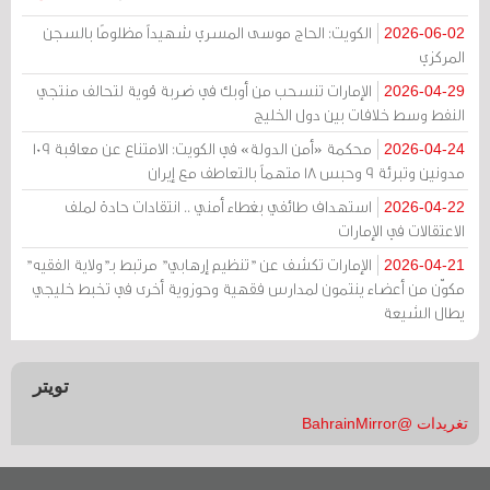
الكويت: الحاج موسى المسري شهيداً مظلومًا بالسجن
2026-06-02
المركزي
الإمارات تنسحب من أوبك في ضربة قوية لتحالف منتجي
2026-04-29
النفط وسط خلافات بين دول الخليج
محكمة «أمن الدولة» في الكويت: الامتناع عن معاقبة 109
2026-04-24
مدونين وتبرئة 9 وحبس 18 متهماً بالتعاطف مع إيران
استهداف طائفي بغطاء أمني .. انتقادات حادة لملف
2026-04-22
الاعتقالات في الإمارات
الإمارات تكشف عن "تنظيم إرهابي" مرتبط بـ"ولاية الفقيه"
2026-04-21
مكوّن من أعضاء ينتمون لمدارس فقهية وحوزوية أخرى في تخبط خليجي
يطال الشيعة
تويتر
تغريدات @BahrainMirror