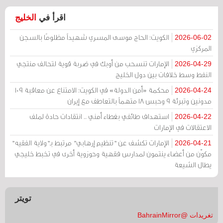
اقرأ في
الخليج
الكويت: الحاج موسى المسري شهيداً مظلومًا بالسجن
2026-06-02
المركزي
الإمارات تنسحب من أوبك في ضربة قوية لتحالف منتجي
2026-04-29
النفط وسط خلافات بين دول الخليج
محكمة «أمن الدولة» في الكويت: الامتناع عن معاقبة 109
2026-04-24
مدونين وتبرئة 9 وحبس 18 متهماً بالتعاطف مع إيران
استهداف طائفي بغطاء أمني .. انتقادات حادة لملف
2026-04-22
الاعتقالات في الإمارات
الإمارات تكشف عن "تنظيم إرهابي" مرتبط بـ"ولاية الفقيه"
2026-04-21
مكوّن من أعضاء ينتمون لمدارس فقهية وحوزوية أخرى في تخبط خليجي
يطال الشيعة
تويتر
تغريدات @BahrainMirror