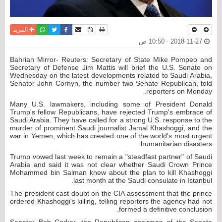
نسخة للطباعة
حفظ الموضوع
فيسبوك
تويتر
أرسل الى صديق
واتساب
المزيد
2018-11-27 - 10:50 ص
Bahrian Mirror- Reuters: Secretary of State Mike Pompeo and
Secretary of Defense Jim Mattis will brief the U.S. Senate on
Wednesday on the latest developments related to Saudi Arabia,
Senator John Cornyn, the number two Senate Republican, told
reporters on Monday.
Many U.S. lawmakers, including some of President Donald
Trump's fellow Republicans, have rejected Trump's embrace of
Saudi Arabia. They have called for a strong U.S. response to the
murder of prominent Saudi journalist Jamal Khashoggi, and the
war in Yemen, which has created one of the world's most urgent
humanitarian disasters.
Trump vowed last week to remain a "steadfast partner" of Saudi
Arabia and said it was not clear whether Saudi Crown Prince
Mohammed bin Salman knew about the plan to kill Khashoggi
last month at the Saudi consulate in Istanbul.
The president cast doubt on the CIA assessment that the prince
ordered Khashoggi's killing, telling reporters the agency had not
formed a definitive conclusion.