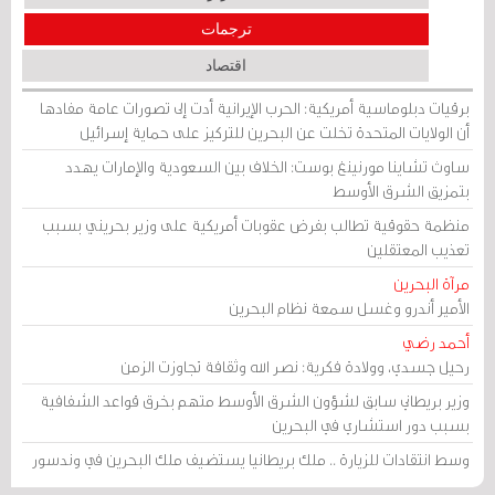
ترجمات
اقتصاد
برقيات دبلوماسية أمريكية: الحرب الإيرانية أدت إلى تصورات عامة مفادها
أن الولايات المتحدة تخلت عن البحرين للتركيز على حماية إسرائيل
ساوث تشاينا مورنينغ بوست: الخلاف بين السعودية والإمارات يهدد
بتمزيق الشرق الأوسط
منظمة حقوقية تطالب بفرض عقوبات أمريكية على وزير بحريني بسبب
تعذيب المعتقلين
مرآة البحرين
الأمير أندرو وغسل سمعة نظام البحرين
أحمد رضي
رحيل جسدي، وولادة فكرية: نصر الله وثقافة تجاوزت الزمن
وزير بريطاني سابق لشؤون الشرق الأوسط متهم بخرق قواعد الشفافية
بسبب دور استشاري في البحرين
وسط انتقادات للزيارة .. ملك بريطانيا يستضيف ملك البحرين في وندسور