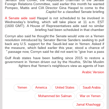
Senator Bob Corker, the Republican chairman of the Senate
Foreign Relations Committee, said earlier this month he wanted
Pompeo, Mattis and CIA Director Gina Haspel to come to the
Capitol for a classified Senate briefing.
A Senate aide said
Haspel is not scheduled to be involved in
Wednesday's briefing, which will take place at 11 a.m. EST
(1600 GMT). A House of Representatives aide said no similar
briefing had been scheduled in that chamber.
Cornyn also said he thought the Senate would vote on a Yemen
resolution introduced by Senator Bernie Sanders seeking to pull
back any U.S. support for the Saudi-led war in Yemen. Asked if
the measure, which failed earlier this year, stood a chance of
passage now, Cornyn said he did not want to "give Iran a pass."
Gulf Arab states have been battling since 2015 to restore a
government in Yemen driven out by the Houthis, Shi'ite Muslim
fighters that Yemen's neighbours view as agents of Iran.
Arabic Version
Yemen
America
United States
Saudi Arabia
Mohammed bin Salman
War on Yemen
Jamal Khashoggi