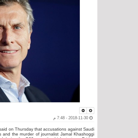
2018-11-30 - 7:48 م
 said on Thursday that accusations against Saudi
 and the murder of journalist Jamal Khashoggi