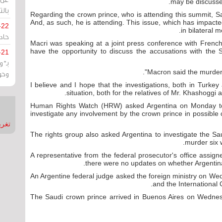
may be discusse
بالت
"Regarding the crown prince, who is attending this summit, 
And, as such, he is attending. This issue, which has impacte
-22
.
in bilateral 
حادة
Macri was speaking at a joint press conference with Fren
have the opportunity to discuss the accusations with the
-21
بـ"
Macron said the murder 
وحو
"I believe and I hope that the investigations, both in Turkey 
situation, both for the relatives of Mr. Khashoggi 
Human Rights Watch (HRW) asked Argentina on Monday to u
investigate any involvement by the crown prince in possibl
تغريدات
The rights group also asked Argentina to investigate the Sa
murder six 
A representative from the federal prosecutor's office assig
there were no updates on whether Argentina
An Argentine federal judge asked the foreign ministry on W
and the International 
The Saudi crown prince arrived in Buenos Aires on Wedne