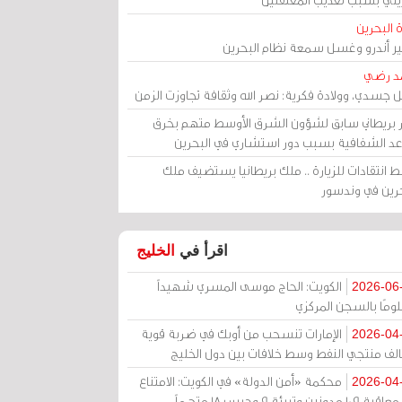
 البحرين
مير أندرو وغسل سمعة نظام البحرين
د رضي
ل جسدي، وولادة فكرية: نصر الله وثقافة تجاوزت الزمن
ر بريطاني سابق لشؤون الشرق الأوسط متهم بخرق
عد الشفافية بسبب دور استشاري في البحرين
 انتقادات للزيارة .. ملك بريطانيا يستضيف ملك
حرين في وندسور
اقرأ في
الخليج
الكويت: الحاج موسى المسري شهيداً
2026-06
ومًا بالسجن المركزي
الإمارات تنسحب من أوبك في ضربة قوية
2026-04
الف منتجي النفط وسط خلافات بين دول الخليج
محكمة «أمن الدولة» في الكويت: الامتناع
2026-04
عن معاقبة 109 مدونين وتبرئة 9 وحبس 18 متهماً