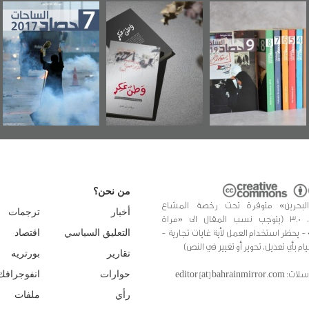
بحرين"
«وطن عكر» رواية
حصاد 2017
عاشوراء ال
صاد
جديدة لمعتقل
ويكيليكس 
2
عسكري تصدر عن
الأمري
«مرآة البحرين»
من نحن؟
البحرين» متوفرة تحت رخصة المشاع
أخبار
ترجمات
الإبداعي، 3.0 (يتوجب نسب المقال الى «مراة
 - يحظر استخدام العمل لأية غايات تجارية -
التعليق السياسي
اقتصاد
يام بأي تعديل، تحوير أو تغيير في النص)
تقارير
بورتريه
editor [at] bahrainmir
حوارات
انفوجرافك
رأي
ملفات