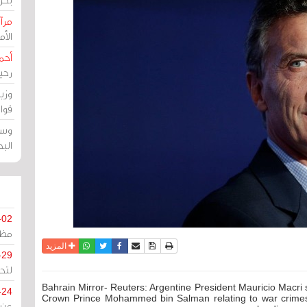
مرآة
الأ
أحم
رحي
وزي
قوا
وسط
الب
-02
مظل
نسخة للطباعة
حفظ الموضوع
فيسبوك
تويتر
أرسل الى صديق
واتساب
المزيد
-29
لتح
Bahrain Mirror- Reuters: Argentine President Mauricio Macri
-24
Crown Prince Mohammed bin Salman relating to war crimes