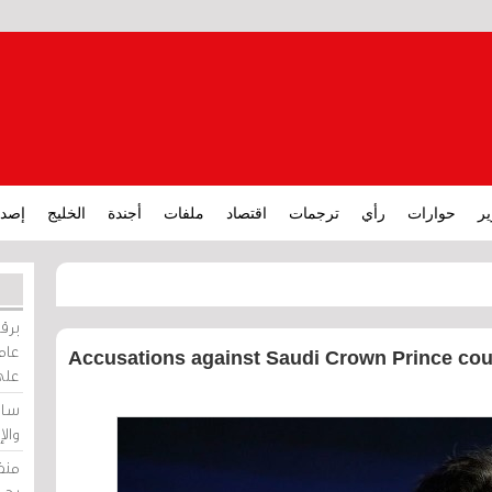
ير
حوارات
رأي
ترجمات
اقتصاد
ملفات
أجندة
الخليج
إصدا
برقي
عامة
Accusations against Saudi Crown Prince cou
على
ساو
وال
منظ
بحر