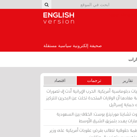
English Version
صحيفة إلكترونية سياسية مستقلة
رات
تقارير
ترجمات
اقتصاد
ات دبلوماسية أمريكية: الحرب الإيرانية أدت إلى تصورات
 مفادها أن الولايات المتحدة تخلت عن البحرين للتركيز
 حماية إسرائيل
ث تشاينا مورنينغ بوست: الخلاف بين السعودية
إمارات يهدد بتمزيق الشرق الأوسط
مة حقوقية تطالب بفرض عقوبات أمريكية على وزير
يني بسبب تعذيب المعتقلين