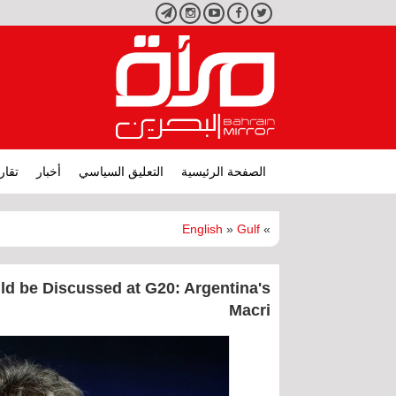
تويتر
فيسبوك
يوتيوب
انستجرام
تليجرام
الصفحة الرئيسية
التعليق السياسي
أخبار
تقار
English
»
Gulf
»
ld be Discussed at G20: Argentina's
Macri