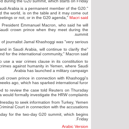
d during the G20 summit, which starts on Friday.
Saudi Arabia is a permanent member of the G20.
d the world, is on the table and it may come out
meetings or not, or in the G20 agenda,"
Macri said
ch President Emmanuel Macron, who said he will
 Saudi crown prince when they meet during the
summit.
of journalist Jamal Khashoggi was "very serious".
and in Saudi Arabia, will continue to clarify the
and for the international community," Macron said.
se a war crimes clause in its constitution to
e crimes against humanity in Yemen, where Saudi
Arabia has launched a military campaign.
udi crown prince in connection with Khashoggi's
weeks ago, which has sparked international furor.
ned to review the case told Reuters on Thursday
 would formally investigate the HRW complaints.
ednesday to seek information from Turkey, Yemen
Criminal Court in connection with the accusations.
sday for the two-day G20 summit, which begins
Friday.
Arabic Version