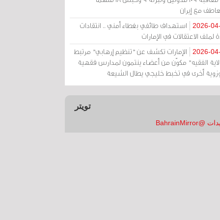
عاطف مع إيران
استهداف طائفي بغطاء أمني .. انتقادات
2026-04
 لملف الاعتقالات في الإمارات
الإمارات تكشف عن "تنظيم إرهابي" مرتبط
2026-04
ولاية الفقيه" مكوّن من أعضاء ينتمون لمدارس فقهية
زوية أخرى في تخبط خليجي يطال الشيعة
تويتر
 @BahrainMirror