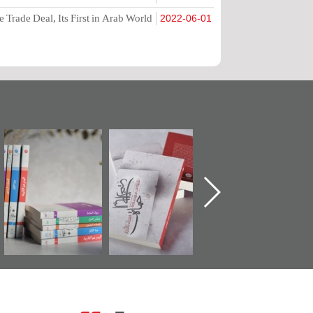
 Trade Deal, Its First in Arab World
2022-06-01
تدشين كتاب "من
"حماة الباب الأخير":
تصنيف موضوعي
أهل الجنة" عن
الإصدار الأول عن
للوثائق البريطانية
الشهيد سيد كاظم
اعتصام الدراز
يقدمه «مركز أوال»
السهلاوي في ذكراه
وأحداث ساحة
في سلسلة من 5
الفداء لمركز أوال
كتب
للدراسات والتوثيق