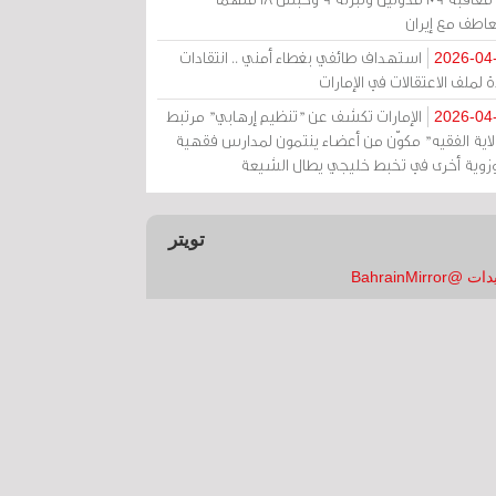
عاطف مع إيران
استهداف طائفي بغطاء أمني .. انتقادات
2026-04
 لملف الاعتقالات في الإمارات
الإمارات تكشف عن "تنظيم إرهابي" مرتبط
2026-04
ولاية الفقيه" مكوّن من أعضاء ينتمون لمدارس فقهية
زوية أخرى في تخبط خليجي يطال الشيعة
تويتر
 @BahrainMirror