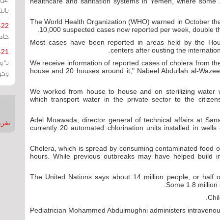
healthcare and sanitation systems in Yemen, where some 
بالت
The World Health Organization (WHO) warned in October that 
-22
10,000 suspected cases now reported per week, double the 
حادة
Most cases have been reported in areas held by the Hou
centers after ousting the internat
-21
بـ"
"We receive information of reported cases of cholera from the
house and 20 houses around it," Nabeel Abdullah al-Wazee
وحو
"We worked from house to house and on sterilizing water
which transport water in the private sector to the citizens,
Adel Moawada, director general of technical affairs at Sana
تغريدات
currently 20 automated chlorination units installed in wells d
Cholera, which is spread by consuming contaminated food or w
hours. While previous outbreaks may have helped build i
The United Nations says about 14 million people, or half 
Some 1.8 million
Chil
Pediatrician Mohammed Abdulmughni administers intravenous 