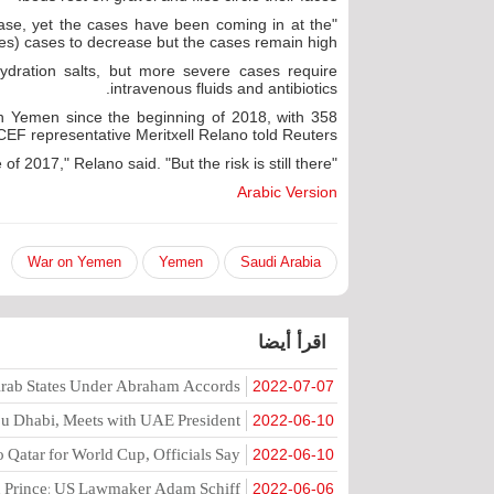
ease, yet the cases have been coming in at the
s) cases to decrease but the cases remain high."
hydration salts, but more severe cases require
intravenous fluids and antibiotics.
n Yemen since the beginning of 2018, with 358
EF representative Meritxell Relano told Reuters.
"We have prevented an outbreak at the scale of 2017," Relano said. "But the risk is still there."
Arabic Version
War on Yemen
Yemen
Saudi Arabia
اقرأ أيضا
 Arab States Under Abraham Accords
2022-07-07
Abu Dhabi, Meets with UAE President
2022-06-10
to Qatar for World Cup, Officials Say
2022-06-10
wn Prince: US Lawmaker Adam Schiff
2022-06-06