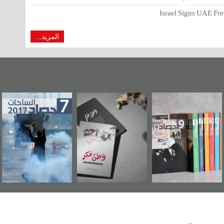
Israel Signs UAE Free
المزيد...
"مرآة البحرين"
«وطن عكر» رواية
حصاد 2017
تصدر حصاد
جديدة لمعتقل
الساحات 2019
عسكري تصدر عن
«مرآة البحرين»