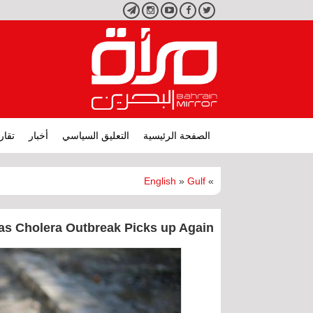
تويتر
فيسبوك
يوتيوب
انستجرام
تليجرام
الصفحة الرئيسية
التعليق السياسي
أخبار
تقار
English
»
Gulf
»
as Cholera Outbreak Picks up Again