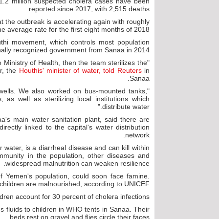
1.2 million suspected cholera cases have been
reported since 2017, with 2,515 deaths.
the outbreak is accelerating again with roughly
average rate for the first eight months of 2018.
thi movement, which controls most population
ionally recognized government from Sanaa in 2014.
 Ministry of Health, then the team sterilizes the
r, the
Houthis' minister of water, told Reuters
in
Sanaa.
 wells. We also worked on bus-mounted tanks,
 as well as sterilizing local institutions which
distribute water."
a's main water sanitation plant, said there are
irectly linked to the capital's water distribution
network.
ater, is a diarrheal disease and can kill within
mmunity in the population, other diseases and
widespread malnutrition can weaken resilience.
of Yemen's population, could soon face famine.
 children are malnourished, according to UNICEF.
dren account for 30 percent of cholera infections.
fluids to children in WHO tents in Sanaa. Their
beds rest on gravel and flies circle their faces.