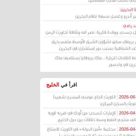
 البحرين
مير أندرو وغسل سمعة نظام البحرين
د رضي
ل جسدي، وولادة فكرية: نصر الله وثقافة تجاوزت الزمن
ر بريطاني سابق لشؤون الشرق الأوسط متهم بخرق
عد الشفافية بسبب دور استشاري في البحرين
 انتقادات للزيارة .. ملك بريطانيا يستضيف ملك
حرين في وندسور
اقرأ في
الخليج
الكويت: الحاج موسى المسري شهيداً
2026-06
ومًا بالسجن المركزي
الإمارات تنسحب من أوبك في ضربة قوية
2026-04
الف منتجي النفط وسط خلافات بين دول الخليج
محكمة «أمن الدولة» في الكويت: الامتناع
2026-04
عن معاقبة 109 مدونين وتبرئة 9 وحبس 18 متهماً