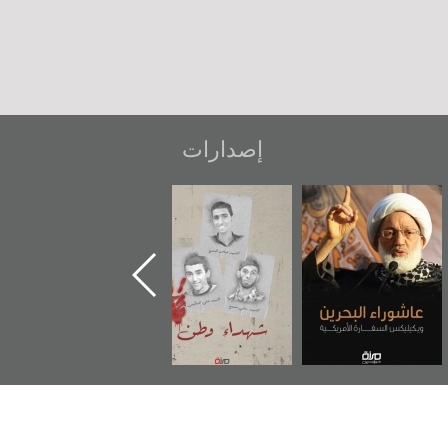
إصدارات
عاشوراء البحرين...
شهداء وطن
«جَوْ»: رواية
ويكيليكس السفارة
المعتقل جهاد
الأمريكية