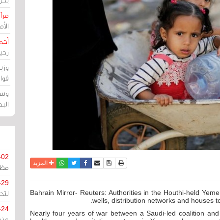
مرآة
الأ
أحم
رحي
وزي
قوا
وسط
الب
-02
نسخة للطباعة
حفظ الموضوع
فيسبوك
تويتر
أرسل الى صديق
واتساب
المزيد
مظل
-29
لتح
Bahrain Mirror- Reuters: Authorities in the Houthi-held Yemen
wells, distribution networks and houses t
-24
Nearly four years of war between a Saudi-led coalition and