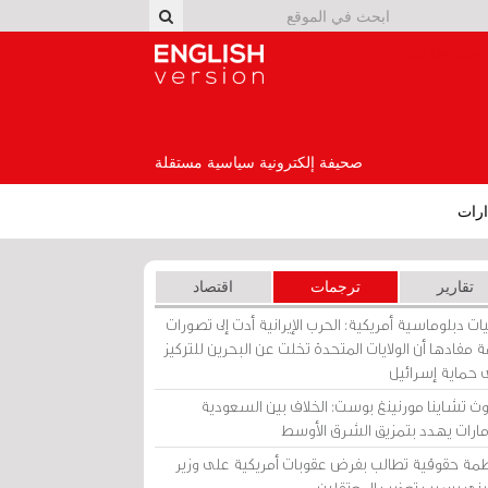
English Version
صحيفة إلكترونية سياسية مستقلة
رات
تقارير
ترجمات
اقتصاد
ات دبلوماسية أمريكية: الحرب الإيرانية أدت إلى تصورات
 مفادها أن الولايات المتحدة تخلت عن البحرين للتركيز
 حماية إسرائيل
ث تشاينا مورنينغ بوست: الخلاف بين السعودية
إمارات يهدد بتمزيق الشرق الأوسط
مة حقوقية تطالب بفرض عقوبات أمريكية على وزير
يني بسبب تعذيب المعتقلين