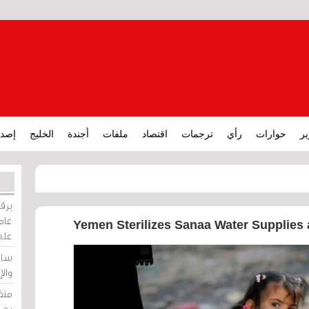
ير
حوارات
رأي
ترجمات
اقتصاد
ملفات
أجندة
الخليج
إصدا
برقي
عامة
Yemen Sterilizes Sanaa Water Supplies 
على
ساو
وال
منظ
بحر