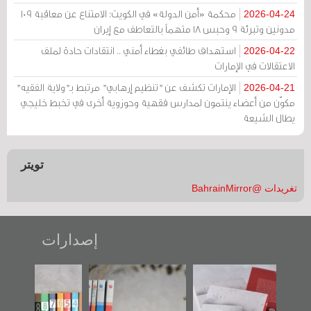
محكمة «أمن الدولة» في الكويت: الامتناع عن معاقبة 109
2026-04-24
مدونين وتبرئة 9 وحبس 18 متهماً بالتعاطف مع إيران
استهداف طائفي بغطاء أمني .. انتقادات حادة لملف
2026-04-22
الاعتقالات في الإمارات
الإمارات تكشف عن "تنظيم إرهابي" مرتبط بـ"ولاية الفقيه"
2026-04-21
مكوّن من أعضاء ينتمون لمدارس فقهية وحوزوية أخرى في تخبط خليجي
يطال الشيعة
تويتر
تغريدات @BahrainMirror
إصدارات
"حماة الباب الأخير":
تصنيف موضوعي
"مرآة البحرين"
الإصدار الأول عن
للوثائق البريطانية
تصدر حصاد