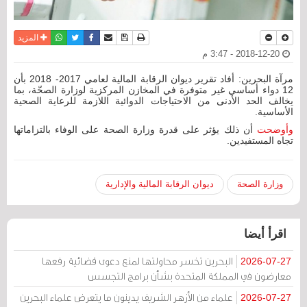
نسخة للطباعة
حفظ الموضوع
فيسبوك
تويتر
أرسل الى صديق
واتساب
المزيد
2018-12-20 - 3:47 م
مرآة البحرين: أفاد تقرير ديوان الرقابة المالية لعامي 2017- 2018 بأن
12 دواء أساسي غير متوفرة في المخازن المركزية لوزارة الصحّة، بما
يخالف الحد الأدنى من الاحتياجات الدوائية اللازمة للرعاية الصحية
الأساسية.
وأوضحت
أن ذلك يؤثر على قدرة وزارة الصحة على الوفاء بالتزاماتها
تجاه المستفيدين.
وزارة الصحة
ديوان الرقابة المالية والإدارية
اقرأ أيضا
البحرين تخسر محاولتها لمنع دعوى قضائية رفعها
2026-07-27
معارضون في المملكة المتحدة بشأن برامج التجسس
علماء من الأزهر الشريف يدينون ما يتعرض علماء البحرين
2026-07-27