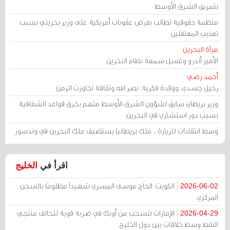
بتمزيق الشرق الأوسط
منظمة حقوقية تطالب بفرض عقوبات أمريكية على وزير بحريني بسبب
تعذيب المعتقلين
مرآة البحرين
الأمير أندرو وغسل سمعة نظام البحرين
أحمد رضي
رحيل جسدي، وولادة فكرية: نصر الله وثقافة تجاوزت الزمن
وزير بريطاني سابق لشؤون الشرق الأوسط متهم بخرق قواعد الشفافية
بسبب دور استشاري في البحرين
وسط انتقادات للزيارة .. ملك بريطانيا يستضيف ملك البحرين في وندسور
اقرأ في
الخليج
الكويت: الحاج موسى المسري شهيداً مظلومًا بالسجن
2026-06-02
المركزي
الإمارات تنسحب من أوبك في ضربة قوية لتحالف منتجي
2026-04-29
النفط وسط خلافات بين دول الخليج