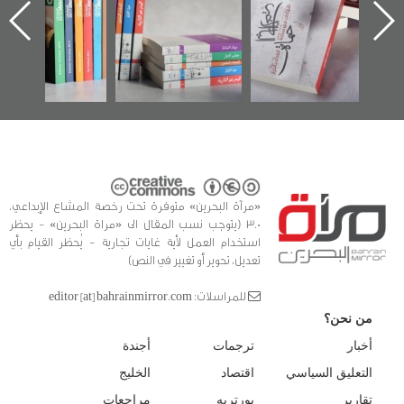
اعتصام الدراز
يقدمه «مركز أوال»
الساحات 2019
ه
وأحداث ساحة
في سلسلة من 5
الفداء لمركز أوال
كتب
للدراسات والتوثيق
«مرآة البحرين» متوفرة تحت رخصة المشاع الإبداعي،
3.0 (يتوجب نسب المقال الى «مراة البحرين» - يحظر
استخدام العمل لأية غايات تجارية - يُحظر القيام بأي
تعديل، تحوير أو تغيير في النص)
للمراسلات: editor [at] bahrainmirror.com
من نحن؟
أخبار
ترجمات
أجندة
التعليق السياسي
اقتصاد
الخليج
تقارير
بورتريه
مراجعات