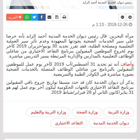
رئيس ديوان الخدمة المدنية أحمد الزايد
نسخة للطباعة
حفظ الموضوع
فيسبوك
تويتر
أرسل الى صديق
واتساب
المزيد
2018-12-26 - 1:13 م
مرآة البحرين: قال رئيس ديوان الخدمة المدنية أحمد الزايد بأنه حرصا
على سير الخدمات الصحية بجودتها المعهودة وعدم تأثر سير العملية
التعليمية ومصلحة الطلبة، فقد تقرر تحديد 30 يونيو/حزيران 2019 كآخر
يوم لخروج الموظفين المقبولين ببرنامج التقاعد الاختياري من شاغلي
الوظائف التعليمية بالمدارس والإدارية المرتبطة بسير التدريس مباشرة.
وأضاف
أنه تم تحديد 31 أغسطس/آب 2019 كآخر يوم عمل للموظفين
المقبولين بالبرنامج من شاغلي الوظائف المتصلة بالخدمات الصحية
بصورة مباشرة في الكوادر الطبية والتمريضية.
يذكر أن ديوان الخدمة كان قد حدد مسبقا تواريخ خروج باقي المقبولين
ببرنامج التقاعد الاختياري بالجهات الحكومية ليكون آخر يوم عمل لهم هو
31 يناير/كانون الثاني أو 28 فبراير/شباط 2019.
وزارة التربية
وزارة الصحة
وزارة التربية والتعليم
ديوان الخدمة المدنية
التقاعد الاختياري