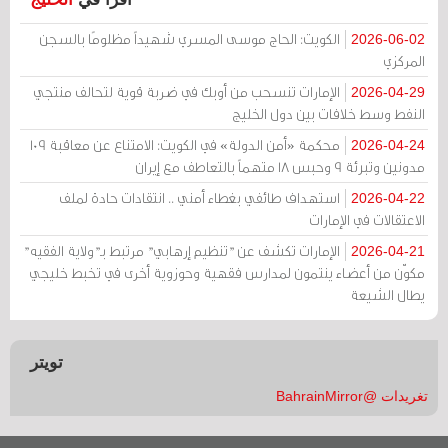
الكويت: الحاج موسى المسري شهيداً مظلومًا بالسجن
2026-06-02
المركزي
الإمارات تنسحب من أوبك في ضربة قوية لتحالف منتجي
2026-04-29
النفط وسط خلافات بين دول الخليج
محكمة «أمن الدولة» في الكويت: الامتناع عن معاقبة 109
2026-04-24
مدونين وتبرئة 9 وحبس 18 متهماً بالتعاطف مع إيران
استهداف طائفي بغطاء أمني .. انتقادات حادة لملف
2026-04-22
الاعتقالات في الإمارات
الإمارات تكشف عن "تنظيم إرهابي" مرتبط بـ"ولاية الفقيه"
2026-04-21
مكوّن من أعضاء ينتمون لمدارس فقهية وحوزوية أخرى في تخبط خليجي
يطال الشيعة
تويتر
تغريدات @BahrainMirror