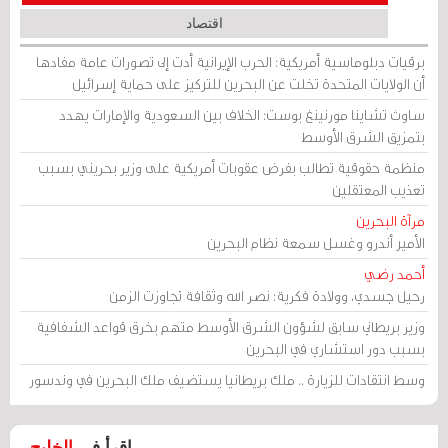
اقتصاد
برقيات دبلوماسية أمريكية: الحرب الإيرانية أدت إلى تصورات عامة مفادها
أن الولايات المتحدة تخلت عن البحرين للتركيز على حماية إسرائيل
ساوث تشاينا مورنينغ بوست: الخلاف بين السعودية والإمارات يهدد
بتمزيق الشرق الأوسط
منظمة حقوقية تطالب بفرض عقوبات أمريكية على وزير بحريني بسبب
تعذيب المعتقلين
مرآة البحرين
الأمير أندرو وغسل سمعة نظام البحرين
أحمد رضي
رحيل جسدي، وولادة فكرية: نصر الله وثقافة تجاوزت الزمن
وزير بريطاني سابق لشؤون الشرق الأوسط متهم بخرق قواعد الشفافية
بسبب دور استشاري في البحرين
وسط انتقادات للزيارة .. ملك بريطانيا يستضيف ملك البحرين في وندسور
اقرأ في
الخليج