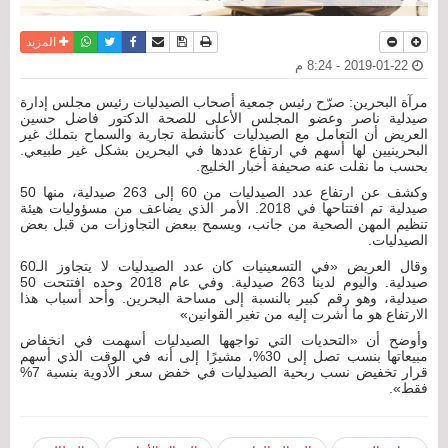
نسخة للطباعة
حفظ الموضوع
فيسبوك
تويتر
أرسل الى صديق
واتساب
المزيد
2019-01-22 - 8:24 م
مرآة البحرين: صرّح رئيس جمعية أصحاب الصيدليات رئيس مجلس إدارة
صيدلية ناصر وعضو المجلس الأعلى للصحة الدكتور فاضل حسين
العريض أن التعامل مع الصيدليات كأنشطة تجارية والسماح بتملك غير
البحرينيين لها أسهم في ارتفاع عددها في البحرين بشكل غير طبيعي.
بحسب ما نقلت عنه صحيفة أخبار الخليج.
وكشف عن ارتفاع عدد الصيدليات من 60 إلى 263 صيدلية، منها 50
صيدلية تم افتتاحها في 2018. الأمر الذي يضاعف من مسؤوليات هيئة
تنظيم المهن الصحية من جانب، ويسمح ببعض التجاوزات من قبل بعض
الصيدليات.
وقال العريض «في التسعينيات كان عدد الصيدليات لا يتجاوز الـ60
صيدلية. واليوم لدينا 263 صيدلية. وفي عام 2018 وحده افتتحت 50
صيدلية، وهو رقم كبير بالنسبة إلى مساحة البحرين. وأحد أسباب هذا
الارتفاع هو ما أشرت إليه من تغير القوانين»
وأوضح أن «التحديات التي تواجهها الصيدليات أسهمت في انخفاض
مبيعاتها بنسب تصل إلى 30%، مشيرًا إلى أنه في الوقت الذي أسهم
قرار تخفيض نسب ربحية الصيدليات في خفض سعر الأدوية بنسبة 7%
فقط».