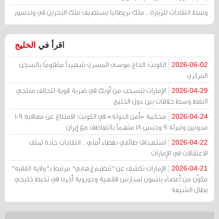
وسط انتقادات للزيارة .. ملك بريطانيا يستضيف ملك البحرين في وندسور
اقرأ في
الخليج
الكويت: الحاج موسى المسري شهيداً مظلومًا بالسجن
2026-06-02
المركزي
الإمارات تنسحب من أوبك في ضربة قوية لتحالف منتجي
2026-04-29
النفط وسط خلافات بين دول الخليج
محكمة «أمن الدولة» في الكويت: الامتناع عن معاقبة 109
2026-04-24
مدونين وتبرئة 9 وحبس 18 متهماً بالتعاطف مع إيران
استهداف طائفي بغطاء أمني .. انتقادات حادة لملف
2026-04-22
الاعتقالات في الإمارات
الإمارات تكشف عن "تنظيم إرهابي" مرتبط بـ"ولاية الفقيه"
2026-04-21
مكوّن من أعضاء ينتمون لمدارس فقهية وحوزوية أخرى في تخبط خليجي
يطال الشيعة