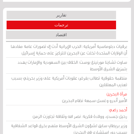
تقارير
ترجمات
اقتصاد
برقيات دبلوماسية أمريكية: الحرب الإيرانية أدت إلى تصورات عامة مفادها
أن الولايات المتحدة تخلت عن البحرين للتركيز على حماية إسرائيل
ساوث تشاينا مورنينغ بوست: الخلاف بين السعودية والإمارات يهدد
بتمزيق الشرق الأوسط
منظمة حقوقية تطالب بفرض عقوبات أمريكية على وزير بحريني بسبب
تعذيب المعتقلين
مرآة البحرين
الأمير أندرو وغسل سمعة نظام البحرين
أحمد رضي
رحيل جسدي، وولادة فكرية: نصر الله وثقافة تجاوزت الزمن
وزير بريطاني سابق لشؤون الشرق الأوسط متهم بخرق قواعد الشفافية
بسبب دور استشاري في البحرين