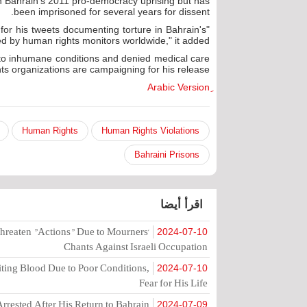
n Bahrain's 2011 pro-democracy uprising but has
been imprisoned for several years for dissent.
for his tweets documenting torture in Bahrain's
 by human rights monitors worldwide," it added.
to inhumane conditions and denied medical care
ts organizations are campaigning for his release."
Human Rights
Human Rights Violations
Bahraini Prisons
اقرأ أيضا
hreaten "Actions" Due to Mourners'
2024-07-10
Chants Against Israeli Occupation
ting Blood Due to Poor Conditions,
2024-07-10
Fear for His Life
rrested After His Return to Bahrain
2024-07-09