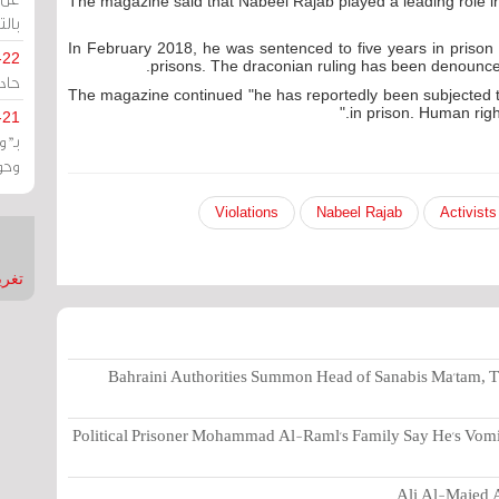
The magazine said that Nabeel Rajab played a leading role i
بالت
"In February 2018, he was sentenced to five years in prison 
-22
prisons. The draconian ruling has been denounced
حادة
The magazine continued "he has reportedly been subjected 
in prison. Human righ
-21
بـ"
وحو
Violations
Nabeel Rajab
Activists
تغريدات
Bahraini Authorities Summon Head of Sanabis Ma'tam, T
Political Prisoner Mohammad Al-Raml's Family Say He's Vomi
Ali Al-Majed A