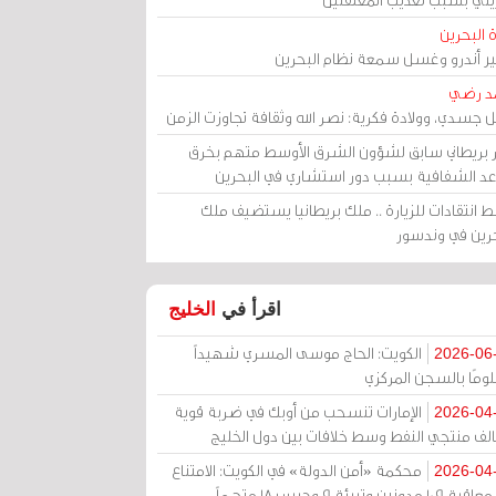
 البحرين
مير أندرو وغسل سمعة نظام البحرين
د رضي
ل جسدي، وولادة فكرية: نصر الله وثقافة تجاوزت الزمن
ر بريطاني سابق لشؤون الشرق الأوسط متهم بخرق
عد الشفافية بسبب دور استشاري في البحرين
 انتقادات للزيارة .. ملك بريطانيا يستضيف ملك
حرين في وندسور
اقرأ في
الخليج
الكويت: الحاج موسى المسري شهيداً
2026-06
ومًا بالسجن المركزي
الإمارات تنسحب من أوبك في ضربة قوية
2026-04
الف منتجي النفط وسط خلافات بين دول الخليج
محكمة «أمن الدولة» في الكويت: الامتناع
2026-04
عن معاقبة 109 مدونين وتبرئة 9 وحبس 18 متهماً