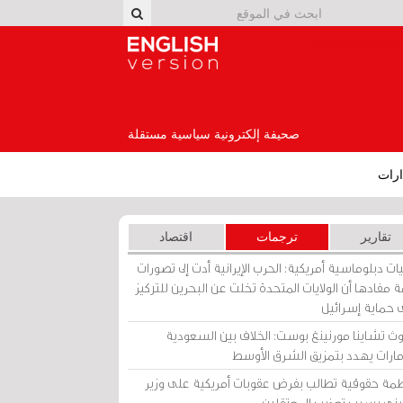
English Version
صحيفة إلكترونية سياسية مستقلة
رات
تقارير
ترجمات
اقتصاد
ات دبلوماسية أمريكية: الحرب الإيرانية أدت إلى تصورات
 مفادها أن الولايات المتحدة تخلت عن البحرين للتركيز
 حماية إسرائيل
ث تشاينا مورنينغ بوست: الخلاف بين السعودية
إمارات يهدد بتمزيق الشرق الأوسط
مة حقوقية تطالب بفرض عقوبات أمريكية على وزير
يني بسبب تعذيب المعتقلين