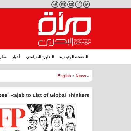
تويتر
فيسبوك
يوتيوب
انستجرام
تليجرام
الصفحة الرئيسية
التعليق السياسي
أخبار
تقار
English
»
News
»
el Rajab to List of Global Thinkers