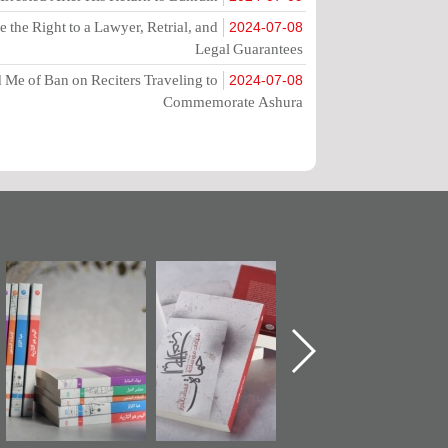
the Right to a Lawyer, Retrial, and
2024-07-08
Legal Guarantees
Me of Ban on Reciters Traveling to
2024-07-08
Commemorate Ashura
تدشين كتاب "من
"حماة الباب الأخير":
تصنيف موضوعي
أهل الجنة" عن
الإصدار الأول عن
للوثائق البريطانية
الشهيد سيد كاظم
اعتصام الدراز
يقدمه «مركز أوال»
السهلاوي في ذكراه
وأحداث ساحة
في سلسلة من 5
الفداء لمركز أوال
كتب
للدراسات والتوثيق