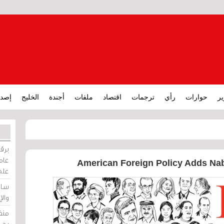
ير
حوارات
رأي
ترجمات
اقتصاد
ملفات
أجندة
الخليج
إصدا
برقي
عامة
American Foreign Policy Adds Nabe
على
ساو
وال
منظ
بحر