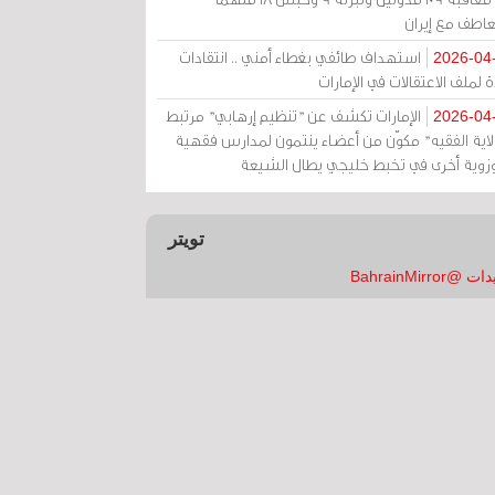
عاطف مع إيران
استهداف طائفي بغطاء أمني .. انتقادات
2026-04
 لملف الاعتقالات في الإمارات
الإمارات تكشف عن "تنظيم إرهابي" مرتبط
2026-04
ولاية الفقيه" مكوّن من أعضاء ينتمون لمدارس فقهية
زوية أخرى في تخبط خليجي يطال الشيعة
تويتر
 @BahrainMirror