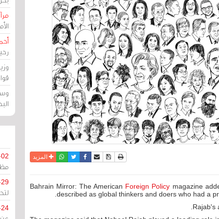
مرآة
الأ
أحم
رحي
وزي
قوا
وسط
الب
-02
نسخة للطباعة
حفظ الموضوع
فيسبوك
تويتر
أرسل الى صديق
واتساب
المزيد
مظل
-29
Bahrain Mirror: The American
Foreign Policy
magazine added
لتح
described as global thinkers and doers who had a pro
Rajab's a
-24