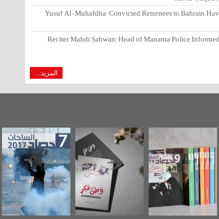
Yusuf Al-Muhafdha: Convicted Returnees to Bahrain Have 
Reciter Mahdi Sahwan: Head of Manama Police Informed 
المزيد...
"مرآة البحرين"
«وطن عكر» رواية
حصاد 2017
تصدر حصاد
جديدة لمعتقل
الساحات 2019
عسكري تصدر عن
«مرآة البحرين»