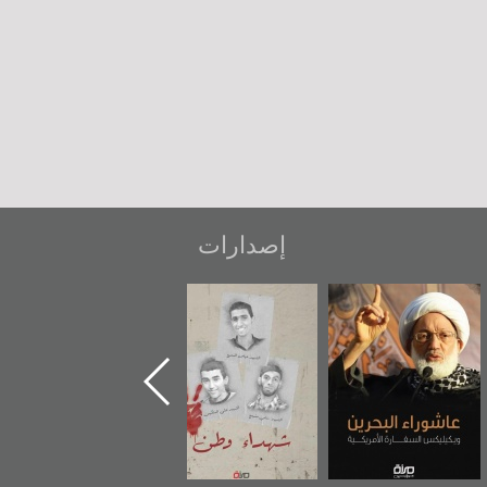
إصدارات
عاشوراء البحرين...
شهداء وطن
«جَوْ»: رواية
ويكيليكس السفارة
المعتقل جهاد
الأمريكية