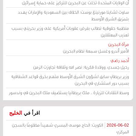
أن الولايات المتحدة تخلت عن البحرين للتركيز على حماية إسرائيل
ساوث تشاينا مورنينغ بوست: الخلاف بين السعودية والإمارات يهدد
بتمزيق الشرق الأوسط
منظمة حقوقية تطالب بفرض عقوبات أمريكية على وزير بحريني بسبب
تعذيب المعتقلين
مرآة البحرين
الأمير أندرو وغسل سمعة نظام البحرين
أحمد رضي
رحيل جسدي، وولادة فكرية: نصر الله وثقافة تجاوزت الزمن
وزير بريطاني سابق لشؤون الشرق الأوسط متهم بخرق قواعد الشفافية
بسبب دور استشاري في البحرين
وسط انتقادات للزيارة .. ملك بريطانيا يستضيف ملك البحرين في وندسور
اقرأ في
الخليج
الكويت: الحاج موسى المسري شهيداً مظلومًا بالسجن
2026-06-02
المركزي