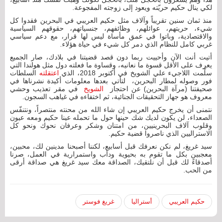
لكي ينال حكيم حريّته ويعود إلى زوجته المفجوعة.
منذ ثمان سنين تقريباً وآلاف مثل حكيم العريبي في البحرين فقدوا كل
شيء، حريتهم، عوائلهم، وظائفهم، جنسياتهم، حقوقهم السياسية
والاقتصادية، وباتوا في عمق مأساة ليس لها قرار، مع دعم سياسي
غربي كامل للنظام الذي دمر كل شيء في حياة هؤلاء.
أتيت أنت الآن وأحييت ربما دون قصد قضيتنا في بلادك، صار الجميع
يعرف على الأقل قسوة ما نعانيه، وقساوة ما فعلته دول مثل هولندا التي
سلّمت اللاجيء علي الشويخ في أكتوبر 2018، الذي
اعتقلته
السلطات
فور وصوله لمطار البحرين، لتأتي بعدها معلومات أكيدة نشرناها في
صحيفتنا (مرآة البحرين) عن احتجاز
الشويخ
في مقر تعذيب وحشي
معروف هو جهاز التحقيقات الجنائية، ثم اختفاءه في غياهب السجون.
نتمنى أن يخرج حكيم العريبي إن شاء الله من محنته منتصراً، ونتنفّس
الصعداء، لن يكون لديك شك حينها حول ما تحمله عينا حكيم ومعه عيون
وقلوب آلاف البحرينيين، من امتنان وشكر وعرفان نحوك ونحو كل
الاستراليين الذي ناصروا قضية حكيم.
سيد غريغ، لم نكن نعرفك قبل أسابيع، لكننا أصبحنا مدينين لك، محبين،
معجبين بكل ما تقوم به بحيوية ودأب واستمرارية في العمل، صرنا
أصدقاءً لك قبل أن نلتقيك، الصداقة معك سيد غريغ هي صداقة أرقى
من الحب.
حكيم العريبي
أستراليا
غريغ فوستر