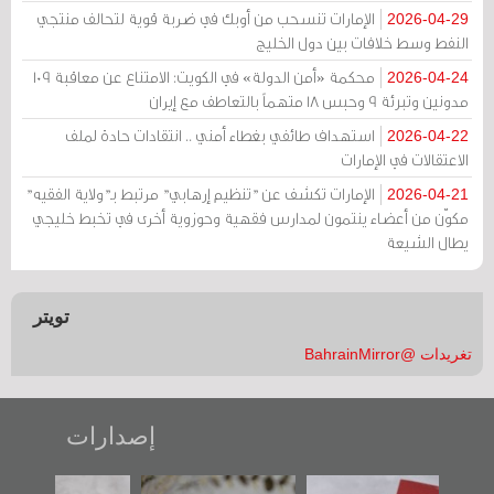
الإمارات تنسحب من أوبك في ضربة قوية لتحالف منتجي
2026-04-29
النفط وسط خلافات بين دول الخليج
محكمة «أمن الدولة» في الكويت: الامتناع عن معاقبة 109
2026-04-24
مدونين وتبرئة 9 وحبس 18 متهماً بالتعاطف مع إيران
استهداف طائفي بغطاء أمني .. انتقادات حادة لملف
2026-04-22
الاعتقالات في الإمارات
الإمارات تكشف عن "تنظيم إرهابي" مرتبط بـ"ولاية الفقيه"
2026-04-21
مكوّن من أعضاء ينتمون لمدارس فقهية وحوزوية أخرى في تخبط خليجي
يطال الشيعة
تويتر
تغريدات @BahrainMirror
إصدارات