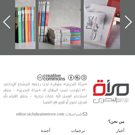
"حماة الباب الأخير":
تصنيف موضوعي
"مرآة البحرين"
الإصدار الأول عن
للوثائق البريطانية
تصدر حصاد
اعتصام الدراز
يقدمه «مركز أوال»
الساحات 2019
ه
وأحداث ساحة
في سلسلة من 5
الفداء لمركز أوال
كتب
للدراسات والتوثيق
«مرآة البحرين» متوفرة تحت رخصة المشاع الإبداعي،
3.0 (يتوجب نسب المقال الى «مراة البحرين» - يحظر
استخدام العمل لأية غايات تجارية - يُحظر القيام بأي
تعديل، تحوير أو تغيير في النص)
للمراسلات: editor [at] bahrainmirror.com
من نحن؟
أخبار
ترجمات
أجندة