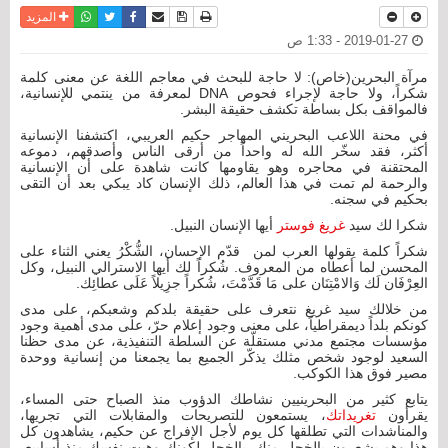
نسخة للطباعة
حفظ الموضوع
فيسبوك
تويتر
أرسل الى صديق
واتساب
المزيد
2019-01-27 - 1:33 ص
مرآة البحرين(خاص): لا حاجة للبحث في معاجم اللغة عن معنى كلمة
شكراً، ولا حاجة لإجراء فحوص DNA لمعرفة من ينتمي للإنسانية،
فالمواقف بكل بساطة تكشف حقيقة البشر.
في محنة اللاعب البحريني المهاجر حكيم العريبي، اكتشفنا الإنسانية
أكثر، فقد سخّر الله له واحداً من أرقى الناس وأصدقهم، دموعه
المحتقنة في محاجره وهو يقاومها كانت شاهدة على أن الإنسانية
والرحمة لم تمت في هذا العالم، ذلك الإنسان كاد يبكي بعد أن التقى
بحكيم في سجنه.
شكرا لك سيد
غريغ فوستر
أيها الإنسان النبيل.
شكراً كلمة يقولها العرب لمن قدّم الإحسان، الشُّكْرُ يعني الثناء على
المحسن لما أعطاه من المعروف. شُكراً لك أيها الاسترالي النبيل، وكل
العِرْفَان لَك وَالامْتِنَان على مَا قَدَّمْتَ، شُكراً جزِيلاً عَلَى عطائِك.
من خلالك سيد غريغ نتعرف على حقيقة بلدكم وشعبكم، على مدى
كونكم بلداً ديمقراطياً، على معنى وجود إعلام حرّ، على مدى أهمية وجود
مؤسسات مجتمع مدني مستقلّة عن السلطة التنفيذية، عن مدى حظنا
السعيد لوجود شخص مثلك يذكّر الجميع بما يجمعنا من إنسانية ووحدة
مصير فوق هذا الكوكب.
يتابع كثير من البحرينيين نشاطك الدؤوب منذ الصباح حتى المساء،
يقرأون
تغريداتك
، يستمعون للتصريحات والمقابلات التي تجريها،
والمناشدات التي تطلقها كل يوم لأجل الإفراج عن حكيم، يشاهدون كل
هذا وهم يشعرون بالخجل منك، بالخجل لكونك وهبت نفسك منذ أسابيع،