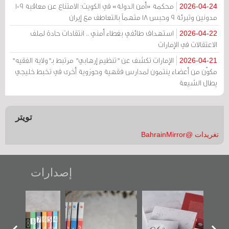
محكمة «أمن الدولة» في الكويت: الامتناع عن معاقبة 109
2026-04-24
مدونين وتبرئة 9 وحبس 18 متهماً بالتعاطف مع إيران
استهداف طائفي بغطاء أمني .. انتقادات حادة لملف
2026-04-22
الاعتقالات في الإمارات
الإمارات تكشف عن "تنظيم إرهابي" مرتبط بـ"ولاية الفقيه"
2026-04-21
مكوّن من أعضاء ينتمون لمدارس فقهية وحوزوية أخرى في تخبط خليجي
يطال الشيعة
تويتر
تغريدات @BahrainMirror
إصدارات
"حماة الباب الأخير":
تصنيف موضوعي
"مرآة البحرين"
الإصدار الأول عن
للوثائق البريطانية
تصدر حصاد
اعتصام الدراز
يقدمه «مركز أوال»
الساحات 2019