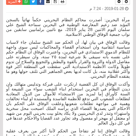
نسخة للطباعة
حفظ الموضوع
فيسبوك
تويتر
أرسل الى صديق
واتساب
المزيد
2019-01-28 - 7:24 م
مرآة البحرين: أصدرت محاكم النظام البحريني حكماً نهائياً بالسجن
المؤبد ضد زعيم المعارضة الوطنية في البحرين سماحة الشيخ علي
سلمان اليوم الاثنين 28 يناير 2019، مع نائبين برلمانيين سابقين من
نواب جمعية الوفاق الوطني الاسلامية.
وقالت الوفاق في بيان لها، أن الحكم ضد الشيخ سلمان جاء لاسباب
سياسية انتقامية وان استخدام القضاء والمحاكمات ليس سوى واجهة
للنظام الدموي الاستبدادي في البحرين، واعتبرت الوفاق ان النظام حكم
على نفسه بأنه سيبقى بلا شرعية لمدة ٢٥ سنة، وان سيطرته على
مفاصل الدولة والثروة والقرار بالقوة والبطش والتجويع والسلاح لن تدوم
طويلاً وكانت الانظمة الاستبدادية التي سقطت في المنطقة أكثر قوة
وأكثر عقلانية منه، بل كانت لديها بعض الجماهير التي تلتف حولها وهو ما
يفتقده النظام البحريني.
وأكدت الوفاق ان كل القضية ارتكزت على فبركة وتدليس متهالك وان
ديدن النظام في البحرين استخدام ابناء الشعب سواء من الشيعة أو
السنة كأوراق إما لمزيد من الاستجداء للأموال من الدول المعادية
لتطلعات الشعوب التي تدفع للأنظمة الفاسدة والمستبدة او لبناء تحالفات
وهمية في مواجهة تطلعات شعوبها.وعلقت الوفاق على الحكم بأن
الاحكام التي يصدرها القضاء الذي يرأسه الملك اصبحت محل سخرية
واستهزاء وتنذر لدى البحرينيين ولا يكاد يخلو بيت بحريني اليوم من شهيد
او معتقل او مهجر او مفصول وقد تجاوز عدد القضايا والاحكام عددها في
في كل دول العالم.
وقالت الوفاق إننا لم نتفاجأ من الحكم لأننا أكثر من يعرف عقلية
المجموعة الحاكمة وكيف تدار البحرين وكيف يُتخذ فيها القرار، وهو ما