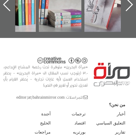
ه
وأحداث ساحة
في سلسلة من 5
الفداء لمركز أوال
كتب
للدراسات والتوثيق
«مرآة البحرين» متوفرة تحت رخصة المشاع الإبداعي،
3.0 (يتوجب نسب المقال الى «مراة البحرين» - يحظر
استخدام العمل لأية غايات تجارية - يُحظر القيام بأي
تعديل، تحوير أو تغيير في النص)
للمراسلات: editor [at] bahrainmirror.com
من نحن؟
أخبار
ترجمات
أجندة
التعليق السياسي
اقتصاد
الخليج
تقارير
بورتريه
مراجعات