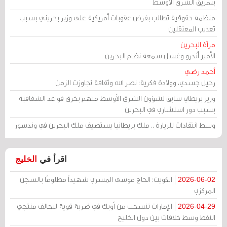
بتمزيق الشرق الأوسط
منظمة حقوقية تطالب بفرض عقوبات أمريكية على وزير بحريني بسبب
تعذيب المعتقلين
مرآة البحرين
الأمير أندرو وغسل سمعة نظام البحرين
أحمد رضي
رحيل جسدي، وولادة فكرية: نصر الله وثقافة تجاوزت الزمن
وزير بريطاني سابق لشؤون الشرق الأوسط متهم بخرق قواعد الشفافية
بسبب دور استشاري في البحرين
وسط انتقادات للزيارة .. ملك بريطانيا يستضيف ملك البحرين في وندسور
اقرأ في
الخليج
الكويت: الحاج موسى المسري شهيداً مظلومًا بالسجن
2026-06-02
المركزي
الإمارات تنسحب من أوبك في ضربة قوية لتحالف منتجي
2026-04-29
النفط وسط خلافات بين دول الخليج