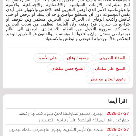
انتج عشرات الأزمات السياسية والاقتصادية والاجتماعية والأمنية
والدبلوماسية الأمر الذي أوصل البحرين لحد الافلاس والانهيار على أيدي
نفس المجموعة دون ان يستطيع مواطن واحد ان ينتقد او يرفض او حتى
يُناقش.وأكدت الوفاق أن الحراك في البحرين مستمر ولن يتوقف او
يتراجع بل سيزداد قوة ومنعه وان الغالبية العظمى من شعب البحرين
متمسكة بضرورة التحول من النظام الاستبدادي الدموي الى نظام
ديمقراطي معتدل، وان بناء دولة المؤسسات والقانون هو الطريق الوحيد
للخلاص بدلاً من دولة الفوضى والبطش والاستعباد.
القضاء البحريني
جمعية الوفاق
علي الأسود
الشيخ علي سلمان
الشيخ حسن سلطان
دعوى التخابر مع قطر
اقرأ أيضا
البحرين تخسر محاولتها لمنع دعوى قضائية رفعها
2026-07-27
معارضون في المملكة المتحدة بشأن برامج التجسس
علماء من الأزهر الشريف يدينون ما يتعرض علماء البحرين
2026-07-27
من انتهاكات