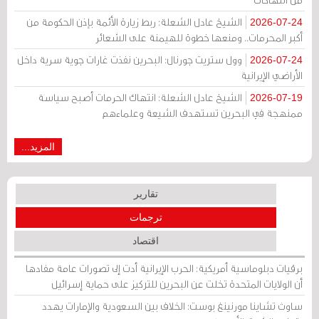
الشيخ عادل الشعلة: ربط زيارة الأئمة بإذن الحكومة من
2026-07-24
أكبر المحرمات.. ومنعها خطوة للهيمنة على الشعائر
وول ستريت جورنال: البحرين نفذت غارات جوية سرية داخل
2026-07-24
الأراضي الإيرانية
الشيخ عادل الشعلة: انتهاك الحرمات أصبح سياسة
2026-07-19
ممنهجة في البحرين تستهدف الشيعة وعلماءهم
المزيد...
تقارير
ترجمات
اقتصاد
برقيات دبلوماسية أمريكية: الحرب الإيرانية أدت إلى تصورات عامة مفادها
أن الولايات المتحدة تخلت عن البحرين للتركيز على حماية إسرائيل
ساوث تشاينا مورنينغ بوست: الخلاف بين السعودية والإمارات يهدد