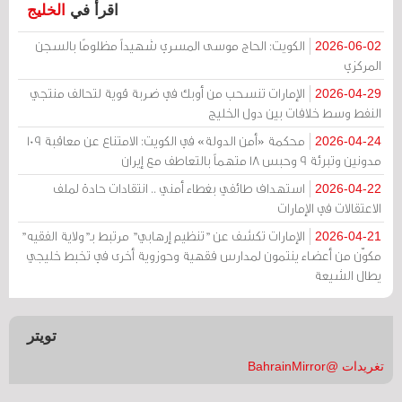
اقرأ في
الخليج
الكويت: الحاج موسى المسري شهيداً مظلومًا بالسجن
2026-06-02
المركزي
الإمارات تنسحب من أوبك في ضربة قوية لتحالف منتجي
2026-04-29
النفط وسط خلافات بين دول الخليج
محكمة «أمن الدولة» في الكويت: الامتناع عن معاقبة 109
2026-04-24
مدونين وتبرئة 9 وحبس 18 متهماً بالتعاطف مع إيران
استهداف طائفي بغطاء أمني .. انتقادات حادة لملف
2026-04-22
الاعتقالات في الإمارات
الإمارات تكشف عن "تنظيم إرهابي" مرتبط بـ"ولاية الفقيه"
2026-04-21
مكوّن من أعضاء ينتمون لمدارس فقهية وحوزوية أخرى في تخبط خليجي
يطال الشيعة
تويتر
تغريدات @BahrainMirror