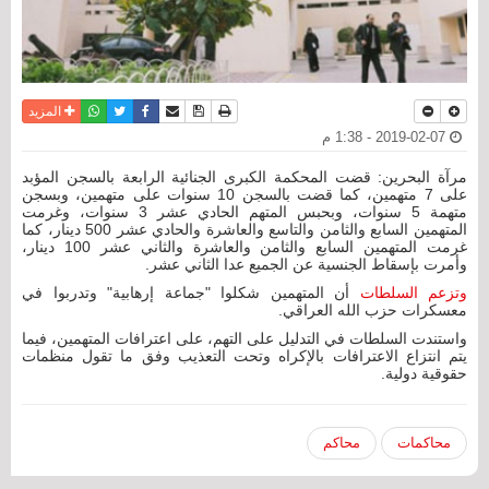
نسخة للطباعة
حفظ الموضوع
فيسبوك
تويتر
أرسل الى صديق
واتساب
المزيد
2019-02-07 - 1:38 م
مرآة البحرين: قضت المحكمة الكبرى الجنائية الرابعة بالسجن المؤبد
على 7 متهمين، كما قضت بالسجن 10 سنوات على متهمين، وبسجن
متهمة 5 سنوات، وبحبس المتهم الحادي عشر 3 سنوات، وغرمت
المتهمين السابع والثامن والتاسع والعاشرة والحادي عشر 500 دينار، كما
غرمت المتهمين السابع والثامن والعاشرة والثاني عشر 100 دينار،
وأمرت بإسقاط الجنسية عن الجميع عدا الثاني عشر.
وتزعم السلطات
أن المتهمين شكلوا "جماعة إرهابية" وتدربوا في
معسكرات حزب الله العراقي.
واستندت السلطات في التدليل على التهم، على اعترافات المتهمين، فيما
يتم انتزاع الاعترافات بالإكراه وتحت التعذيب وفق ما تقول منظمات
حقوقية دولية.
محاكمات
محاكم