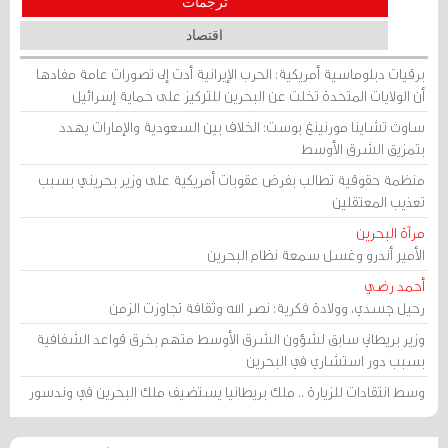
ترجمات
اقتصاد
برقيات دبلوماسية أمريكية: الحرب الإيرانية أدت إلى تصورات عامة مفادها
أن الولايات المتحدة تخلت عن البحرين للتركيز على حماية إسرائيل
ساوث تشاينا مورنينغ بوست: الخلاف بين السعودية والإمارات يهدد
بتمزيق الشرق الأوسط
منظمة حقوقية تطالب بفرض عقوبات أمريكية على وزير بحريني بسبب
تعذيب المعتقلين
مرآة البحرين
الأمير أندرو وغسل سمعة نظام البحرين
أحمد رضي
رحيل جسدي، وولادة فكرية: نصر الله وثقافة تجاوزت الزمن
وزير بريطاني سابق لشؤون الشرق الأوسط متهم بخرق قواعد الشفافية
بسبب دور استشاري في البحرين
وسط انتقادات للزيارة .. ملك بريطانيا يستضيف ملك البحرين في وندسور