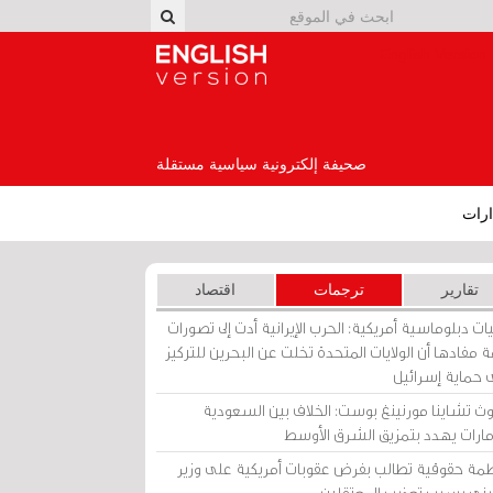
English Version
صحيفة إلكترونية سياسية مستقلة
رات
تقارير
ترجمات
اقتصاد
ات دبلوماسية أمريكية: الحرب الإيرانية أدت إلى تصورات
 مفادها أن الولايات المتحدة تخلت عن البحرين للتركيز
 حماية إسرائيل
ث تشاينا مورنينغ بوست: الخلاف بين السعودية
إمارات يهدد بتمزيق الشرق الأوسط
مة حقوقية تطالب بفرض عقوبات أمريكية على وزير
يني بسبب تعذيب المعتقلين