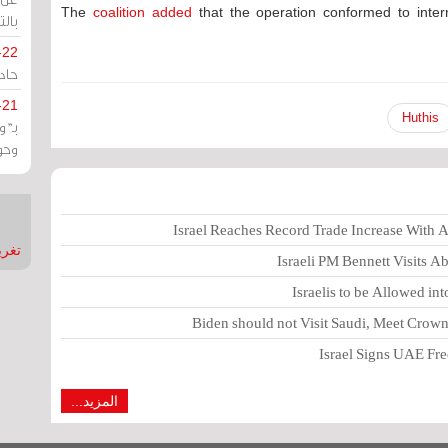
The
coalition added
that the operation conformed to inte
بالت
-22
حادة
-21
Huthis
بـ"
وحو
Israel Reaches Record Trade Increase With
تغريدات
Israeli PM Bennett Visits 
Israelis to be Allowed in
Biden should not Visit Saudi, Meet Cro
Israel Signs UAE Free
المزيد...