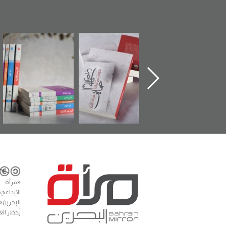
تدشين كتاب "من
"حماة الباب الأخير":
تصنيف موضوعي
أهل الجنة" عن
الإصدار الأول عن
للوثائق البريطانية
الشهيد سيد كاظم
اعتصام الدراز
يقدمه «مركز أوال»
السهلاوي في ذكراه
وأحداث ساحة
في سلسلة من 5
الفداء لمركز أوال
كتب
للدراسات والتوثيق
«مرآة 
البحرين»
يُحظر الق