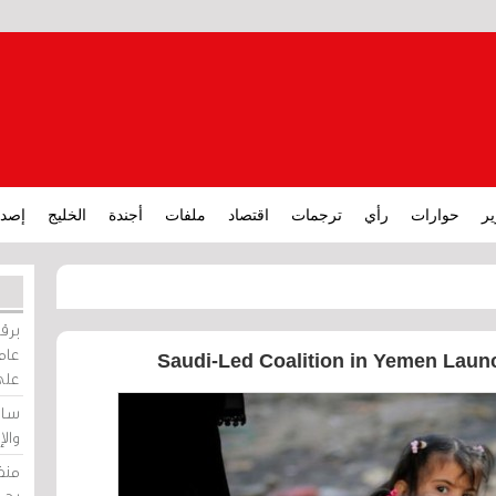
ير
حوارات
رأي
ترجمات
اقتصاد
ملفات
أجندة
الخليج
إصدا
برقي
عامة
Saudi-Led Coalition in Yemen Launc
على
ساو
وال
منظ
بحر