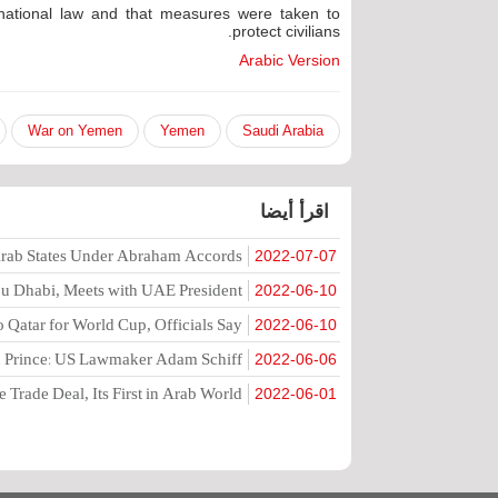
rnational law and that measures were taken to
protect civilians.
Arabic Version
War on Yemen
Yemen
Saudi Arabia
اقرأ أيضا
 Arab States Under Abraham Accords
2022-07-07
Abu Dhabi, Meets with UAE President
2022-06-10
to Qatar for World Cup, Officials Say
2022-06-10
wn Prince: US Lawmaker Adam Schiff
2022-06-06
 Trade Deal, Its First in Arab World
2022-06-01