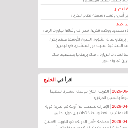
 البحرين
مير أندرو وغسل سمعة نظام البحرين
د رضي
ل جسدي، وولادة فكرية: نصر الله وثقافة تجاوزت الزمن
ر بريطاني سابق لشؤون الشرق الأوسط متهم بخرق
عد الشفافية بسبب دور استشاري في البحرين
 انتقادات للزيارة .. ملك بريطانيا يستضيف ملك
حرين في وندسور
اقرأ في
الخليج
الكويت: الحاج موسى المسري شهيداً
2026-06
ومًا بالسجن المركزي
الإمارات تنسحب من أوبك في ضربة قوية
2026-04
الف منتجي النفط وسط خلافات بين دول الخليج
محكمة «أمن الدولة» في الكويت: الامتناع
2026-04
عن معاقبة 109 مدونين وتبرئة 9 وحبس 18 متهماً