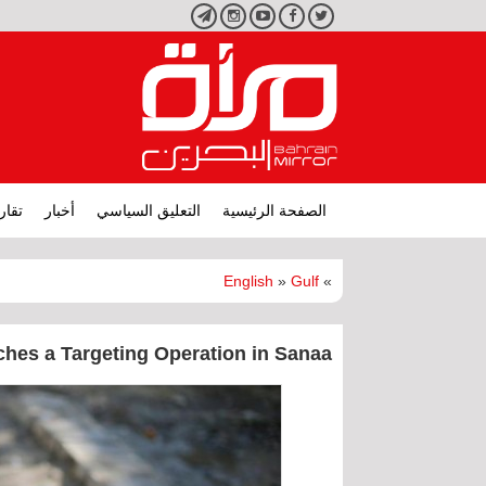
تويتر
فيسبوك
يوتيوب
انستجرام
تليجرام
الصفحة الرئيسية
التعليق السياسي
أخبار
تقار
English
»
Gulf
»
hes a Targeting Operation in Sanaa