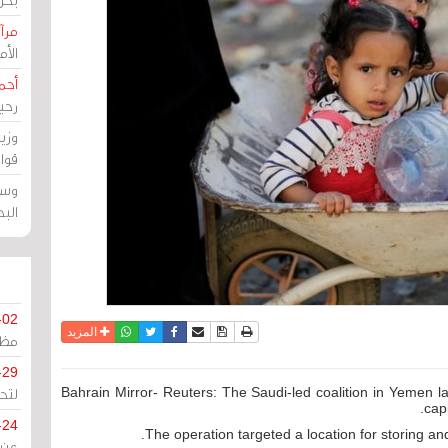
مرآة
الأ
أحم
رحي
وزي
قوا
وسط
الب
-02
نسخة للطباعة
حفظ الموضوع
فيسبوك
تويتر
أرسل الى صديق
واتساب
المزيد
مظل
-29
لتح
Bahrain Mirror- Reuters: The Saudi-led coalition in Yemen l
cap
-24
The operation targeted a location for storing a