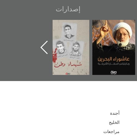
إصدارات
عاشوراء البحرين...
شهداء وطن
«جَوْ»: رواية
ويكيليكس السفارة
المعتقل جهاد
الأمريكية
أجندة
الخليج
مراجعات