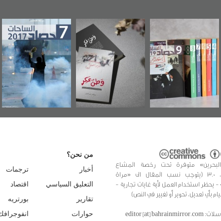
"مرآة البحرين"
«وطن عكر» رواية
حصاد 2017
تصدر حصاد
جديدة لمعتقل
الساحات 2019
عسكري تصدر عن
«مرآة البحرين»
من نحن؟
البحرين» متوفرة تحت رخصة المشاع
أخبار
ترجمات
الإبداعي، 3.0 (يتوجب نسب المقال الى «مراة
 - يحظر استخدام العمل لأية غايات تجارية -
التعليق السياسي
اقتصاد
يام بأي تعديل، تحوير أو تغيير في النص)
تقارير
بورتريه
editor [at] bahrainmir
حوارات
انفوجرافك