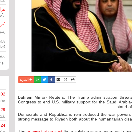
مرآة
الأ
أحم
رحي
وزي
قوا
وسط
الب
نسخة للطباعة
حفظ الموضوع
فيسبوك
تويتر
أرسل الى صديق
واتساب
المزيد
-02
Bahrain Mirror- Reuters: The Trump administration threa
مظل
Congress to end U.S. military support for the Saudi Arabia-
stand-of
-29
Democrats and Republicans re-introduced the war powers
لتح
strong message to Riyadh both about the humanitarian disa
-24
The
administration said
the resolution was inappropriate bec