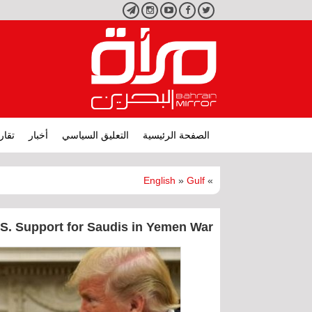
تويتر
فيسبوك
يوتيوب
انستجرام
تليجرام
الصفحة الرئيسية
التعليق السياسي
أخبار
تقار
English
»
Gulf
»
S. Support for Saudis in Yemen War