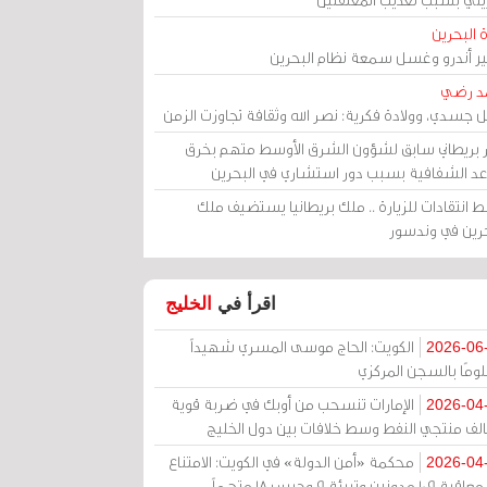
 البحرين
مير أندرو وغسل سمعة نظام البحرين
د رضي
ل جسدي، وولادة فكرية: نصر الله وثقافة تجاوزت الزمن
ر بريطاني سابق لشؤون الشرق الأوسط متهم بخرق
عد الشفافية بسبب دور استشاري في البحرين
 انتقادات للزيارة .. ملك بريطانيا يستضيف ملك
حرين في وندسور
اقرأ في
الخليج
الكويت: الحاج موسى المسري شهيداً
2026-06
ومًا بالسجن المركزي
الإمارات تنسحب من أوبك في ضربة قوية
2026-04
الف منتجي النفط وسط خلافات بين دول الخليج
محكمة «أمن الدولة» في الكويت: الامتناع
2026-04
عن معاقبة 109 مدونين وتبرئة 9 وحبس 18 متهماً