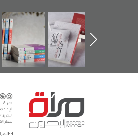
تدشين كتاب "من
"حماة الباب الأخير":
تصنيف موضوعي
أهل الجنة" عن
الإصدار الأول عن
للوثائق البريطانية
الشهيد سيد كاظم
اعتصام الدراز
يقدمه «مركز أوال»
السهلاوي في ذكراه
وأحداث ساحة
في سلسلة من 5
الفداء لمركز أوال
كتب
للدراسات والتوثيق
«مرآة 
البحرين»
يُحظر الق
للمراسلات: ror.com