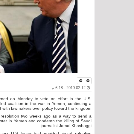
2019-02-12 - 6:18 م
tened on Monday to veto an effort in the U.S.
led coalition in the war in Yemen, continuing a
f with lawmakers over policy toward the kingdom.
 resolution two weeks ago as a way to send a
ster in Yemen and condemn the killing of Saudi
journalist Jamal Khashoggi.
ause U.S. forces had provided aircraft refueling