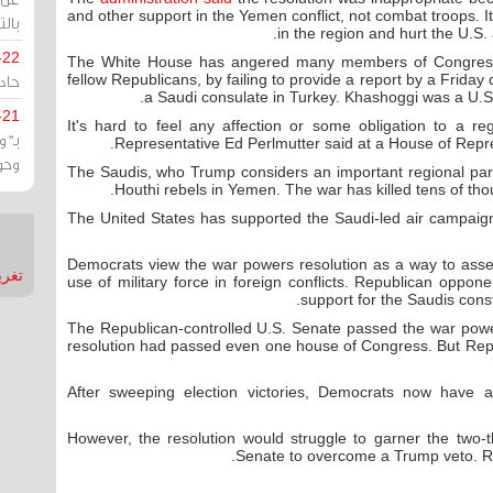
and other support in the Yemen conflict, not combat troops. 
بالت
in the region and hurt the U.S. 
-22
The White House has angered many members of Congress,
حادة
fellow Republicans, by failing to provide a report by a Friday
a Saudi consulate in Turkey. Khashoggi was a U.S.
-21
"It's hard to feel any affection or some obligation to a re
بـ"
Representative Ed Perlmutter said at a House of Repr
وحو
The Saudis, who Trump considers an important regional partn
Houthi rebels in Yemen. The war has killed tens of thous
The United States has supported the Saudi-led air campaign 
Democrats view the war powers resolution as a way to assert
تغريدات
use of military force in foreign conflicts. Republican oppo
support for the Saudis const
The Republican-controlled U.S. Senate passed the war power
resolution had passed even one house of Congress. But Repu
After sweeping election victories, Democrats now have 
However, the resolution would struggle to garner the two-
Senate to overcome a Trump veto. Repu