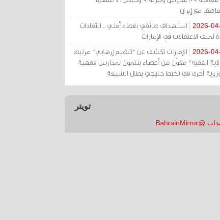
عاطف مع إيران
استهداف طائفي بغطاء أمني .. انتقادات
2026-04
 لملف الاعتقالات في الإمارات
الإمارات تكشف عن "تنظيم إرهابي" مرتبط
2026-04
ولاية الفقيه" مكوّن من أعضاء ينتمون لمدارس فقهية
زوية أخرى في تخبط خليجي يطال الشيعة
تويتر
 @BahrainMirror