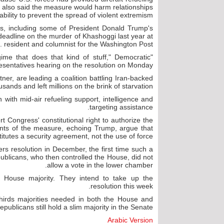
It also said the measure would harm relationships
ability to prevent the spread of violent extremism.
 including some of President Donald Trump's
 deadline on the murder of Khashoggi last year at
 resident and columnist for the Washington Post.
gime that does that kind of stuff," Democratic
esentatives hearing on the resolution on Monday.
er, are leading a coalition battling Iran-backed
ands and left millions on the brink of starvation.
with mid-air refueling support, intelligence and
targeting assistance.
 Congress' constitutional right to authorize the
nents of the measure, echoing Trump, argue that
itutes a security agreement, not the use of force.
s resolution in December, the first time such a
blicans, who then controlled the House, did not
allow a vote in the lower chamber.
a House majority. They intend to take up the
resolution this week.
thirds majorities needed in both the House and
blicans still hold a slim majority in the Senate.
Arabic Version