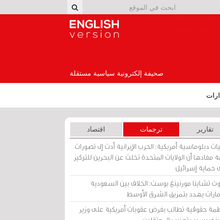
English Version
صحيفة إلكترونية سياسية مستقلة
رات
تقارير
ترجمات
اقتصاد
ات دبلوماسية أمريكية: الحرب الإيرانية أدت إلى تصورات
 مفادها أن الولايات المتحدة تخلت عن البحرين للتركيز
 حماية إسرائيل
ث تشاينا مورنينغ بوست: الخلاف بين السعودية
إمارات يهدد بتمزيق الشرق الأوسط
مة حقوقية تطالب بفرض عقوبات أمريكية على وزير
يني بسبب تعذيب المعتقلين