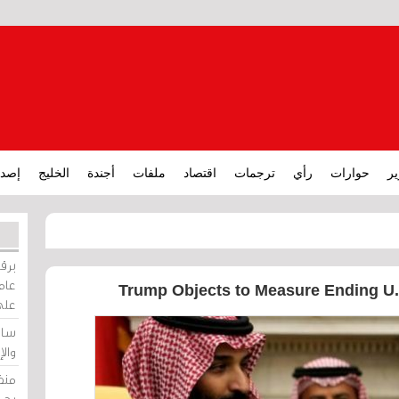
ير
حوارات
رأي
ترجمات
اقتصاد
ملفات
أجندة
الخليج
إصدا
برقي
عامة
Trump Objects to Measure Ending U.
على
ساو
وال
منظ
بحر