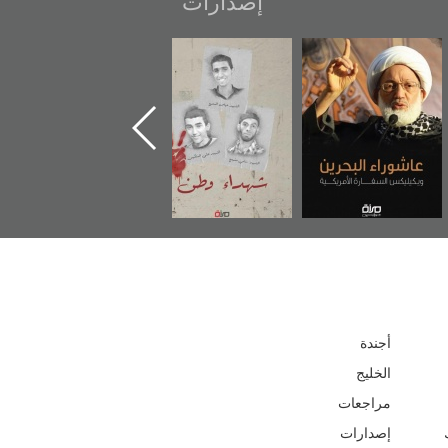
إصدارات
عاشوراء البحرين...
شهداء وطن
«جَوْ»: رواية
ويكيليكس السفارة
المعتقل جهاد
الأمريكية
أجندة
الخليج
مراجعات
إصدارات