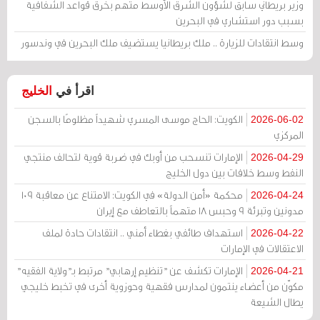
وزير بريطاني سابق لشؤون الشرق الأوسط متهم بخرق قواعد الشفافية
بسبب دور استشاري في البحرين
وسط انتقادات للزيارة .. ملك بريطانيا يستضيف ملك البحرين في وندسور
اقرأ في
الخليج
الكويت: الحاج موسى المسري شهيداً مظلومًا بالسجن
2026-06-02
المركزي
الإمارات تنسحب من أوبك في ضربة قوية لتحالف منتجي
2026-04-29
النفط وسط خلافات بين دول الخليج
محكمة «أمن الدولة» في الكويت: الامتناع عن معاقبة 109
2026-04-24
مدونين وتبرئة 9 وحبس 18 متهماً بالتعاطف مع إيران
استهداف طائفي بغطاء أمني .. انتقادات حادة لملف
2026-04-22
الاعتقالات في الإمارات
الإمارات تكشف عن "تنظيم إرهابي" مرتبط بـ"ولاية الفقيه"
2026-04-21
مكوّن من أعضاء ينتمون لمدارس فقهية وحوزوية أخرى في تخبط خليجي
يطال الشيعة