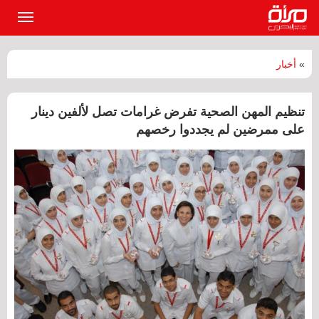
القائمة
الرئيسي
»
أخبار
تنظيم المهن الصحية تفرض غرامات تصل لألفين دينار
على ممرضين لم يجددوا رخصهم