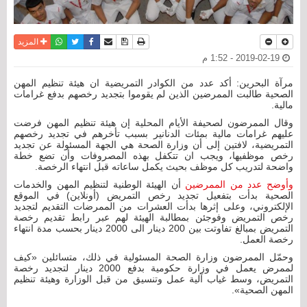
نسخة للطباعة
حفظ الموضوع
فيسبوك
تويتر
أرسل الى صديق
واتساب
المزيد
2019-02-19 - 1:52 م
مرآة البحرين: أكد عدد من الكوادر التمريضية ان هيئة تنظيم المهن
الصحية طالبت الممرضين الذين لم يقوموا بتجديد رخصهم بدفع غرامات
مالية.
وقال الممرضون لصحيفة الأيام المحلية إن هيئة تنظيم المهن فرضت
عليهم غرامات مالية بمئات الدنانير بسبب تأخرهم في تجديد رخصهم
التمريضية، لافتين إلى أن وزارة الصحة هي الجهة المسئولة عن تجديد
رخص موظفيها، ويجب ان تتكفل بهذه المصروفات وأن تضع خطة
واضحة لتدريب كل موظف بحيث يكمل ساعاته قبل انتهاء الرخصة.
وأوضح عدد من الممرضين
أن الهيئة الوطنية لتنظيم المهن والخدمات
الصحية بدأت بتفعيل تجديد رخص التمريض (أونلاين) في الموقع
الإلكتروني، وعلى إثرها بدأت العشرات من الممرضات التقديم لتجديد
رخص التمريض وفوجئن بمطالبة الهيئة لهم عبر رابط تقديم رخصة
التمريض بمبالغ تفاوتت بين 200 دينار الى 2000 دينار بحسب مدة انتهاء
رخصة العمل.
وحمّل الممرضون وزارة الصحة المسئولية في ذلك، متسائلين «كيف
لممرض يعمل في وزارة حكومية بدفع 2000 دينار لتجديد رخصة
التمريض، وسط غياب آلية عمل وتنسيق من قبل الوزارة وهيئة تنظيم
المهن الصحية».