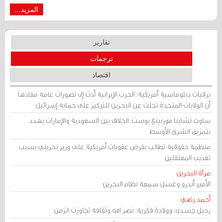
المزيد...
تقارير
ترجمات
اقتصاد
برقيات دبلوماسية أمريكية: الحرب الإيرانية أدت إلى تصورات عامة مفادها
أن الولايات المتحدة تخلت عن البحرين للتركيز على حماية إسرائيل
ساوث تشاينا مورنينغ بوست: الخلاف بين السعودية والإمارات يهدد
بتمزيق الشرق الأوسط
منظمة حقوقية تطالب بفرض عقوبات أمريكية على وزير بحريني بسبب
تعذيب المعتقلين
مرآة البحرين
الأمير أندرو وغسل سمعة نظام البحرين
أحمد رضي
رحيل جسدي، وولادة فكرية: نصر الله وثقافة تجاوزت الزمن