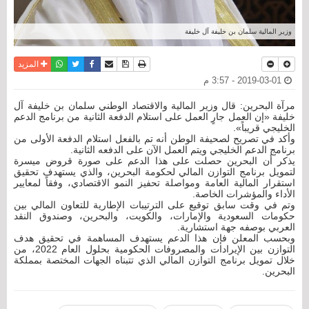
وزير المالية سلمان بن خليفة آل خليفة
نسخة للطباعة
حفظ الموضوع
فيسبوك
تويتر
أرسل الى صديق
واتساب
المزيد
2019-03-01 - 3:57 م
مرآة البحرين: قال وزير المالية والاقتصاد الوطني سلمان بن خليفة آل
خليفة «إن العمل جارٍ العمل على استلام الدفعة الثانية من برنامج الدعم
الخليجي قريباً».
وأكد في تصريح لصحيفة الوطن أنه تم بالفعل استلام الدفعة الأولى من
برنامج الدعم الخليجي ويتم العمل الآن على الدفعه الثانية.
يذكر أن البحرين حصلت على هذا الدعم على صورة قروض ميسرة
لتمويل برنامج التوازن المالي لحكومة البحرين، والذي يستهدف تحقيق
استقرار المالية العامة ومواصلة تحفيز النمو الاقتصادي، وفقاً لمعايير
الأداء والمؤشرات الخاصة.
وتم في وقت سابق توقيع على الترتيبات الإطارية للتعاون المالي بين
حكومات السعودية والإمارات، والكويت، والبحرين، وصندوق النقد
العربي بوصفه جهة استشارية.
وبحسب المعلن فإن هذا الدعم يستهدف المساهمة في تحقيق هدف
التوازن بين الإيرادات والمصروفات الحكومية بحلول العام 2022، من
خلال تمويل برنامج التوازن المالي الذي تتبناه الجهات المختصة بمملكة
البحرين.