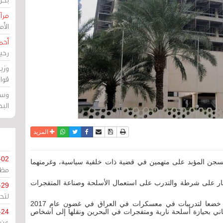
مرآة
الأ
أحم
رحي
وزي
قوا
وسط
الب
نسخة للطباعة
حفظ الموضوع
فيسبوك
تويتر
أرسل الى صديق
واتساب
المزيد
-02
بالسجن المؤبد على متهمين في قضية ذات خلفية سياسية، وغرمتهما
مظل
نار على شرطة والتدرب على استعمال الأسلحة وصناعة المتفجرات
-29
لتح
فإن المتهمين الأول والثالث خضعا لتدريبات في معسكرات في العراق في غضون عام 2017
الثاني بحيازة أسلحة نارية ومتفجرات في البحرين ونقلها إلى أشخاص
-24