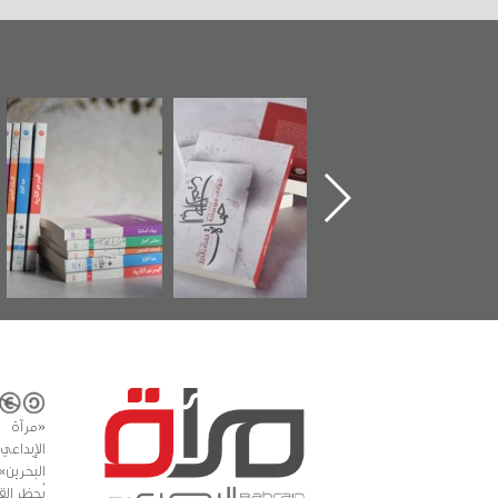
تدشين كتاب "من
"حماة الباب الأخير":
تصنيف موضوعي
أهل الجنة" عن
الإصدار الأول عن
للوثائق البريطانية
الشهيد سيد كاظم
اعتصام الدراز
يقدمه «مركز أوال»
السهلاوي في ذكراه
وأحداث ساحة
في سلسلة من 5
الفداء لمركز أوال
كتب
للدراسات والتوثيق
«مرآة 
البحرين»
يُحظر الق