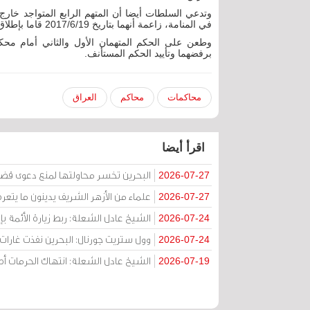
وتدعي السلطات أيضا أن المتهم الرابع المتواجد خارج 
في المنامة، زاعمة أنهما بتاريخ 19/‏6/‏2017 قاما بإطلاق أعيرة نارية على رجال الأمن المتمركزين بالقرب المعسكر.
وطعن على الحكم المتهمان الأول والثاني أمام محك
برفضهما وتأييد الحكم المستأنف.
محاكمات
محاكم
العراق
اقرأ أيضا
البحرين تخسر محاولتها لمنع دعوى قض
2026-07-27
علماء من الأزهر الشريف يدينون ما يتعر
2026-07-27
الشيخ عادل الشعلة: ربط زيارة الأئمة ب
2026-07-24
وول ستريت جورنال: البحرين نفذت غارات ج
2026-07-24
الشيخ عادل الشعلة: انتهاك الحرمات
2026-07-19