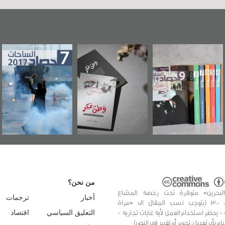
"مرآة البحرين"
«وطن عكر» رواية
حصاد 2017
تصدر حصاد
جديدة لمعتقل
الساحات 2019
عسكري تصدر عن
«مرآة البحرين»
من نحن؟
البحرين» متوفرة تحت رخصة المشاع
أخبار
ترجمات
الإبداعي، 3.0 (يتوجب نسب المقال الى «مراة
 - يحظر استخدام العمل لأية غايات تجارية -
التعليق السياسي
اقتصاد
يام بأي تعديل، تحوير أو تغيير في النص)