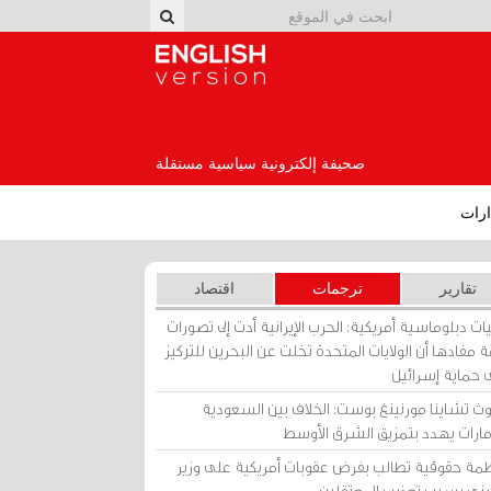
English Version
صحيفة إلكترونية سياسية مستقلة
رات
تقارير
ترجمات
اقتصاد
ات دبلوماسية أمريكية: الحرب الإيرانية أدت إلى تصورات
 مفادها أن الولايات المتحدة تخلت عن البحرين للتركيز
 حماية إسرائيل
ث تشاينا مورنينغ بوست: الخلاف بين السعودية
إمارات يهدد بتمزيق الشرق الأوسط
مة حقوقية تطالب بفرض عقوبات أمريكية على وزير
يني بسبب تعذيب المعتقلين