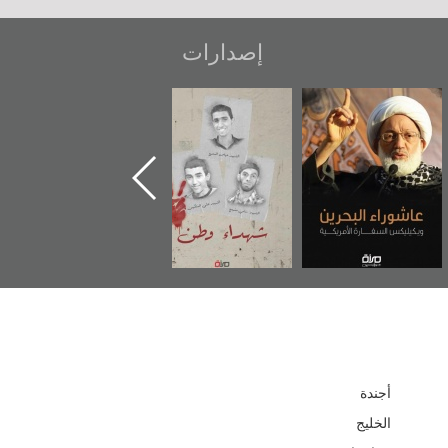
إصدارات
عاشوراء البحرين...
شهداء وطن
«جَوْ»: رواية
ويكيليكس السفارة
المعتقل جهاد
الأمريكية
أجندة
الخليج