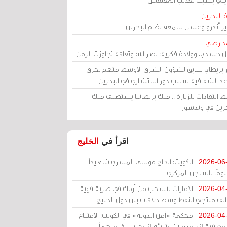
 البحرين
مير أندرو وغسل سمعة نظام البحرين
د رضي
ل جسدي، وولادة فكرية: نصر الله وثقافة تجاوزت الزمن
ر بريطاني سابق لشؤون الشرق الأوسط متهم بخرق
عد الشفافية بسبب دور استشاري في البحرين
 انتقادات للزيارة .. ملك بريطانيا يستضيف ملك
حرين في وندسور
اقرأ في
الخليج
الكويت: الحاج موسى المسري شهيداً
2026-06
ومًا بالسجن المركزي
الإمارات تنسحب من أوبك في ضربة قوية
2026-04
الف منتجي النفط وسط خلافات بين دول الخليج
محكمة «أمن الدولة» في الكويت: الامتناع
2026-04
عن معاقبة 109 مدونين وتبرئة 9 وحبس 18 متهماً