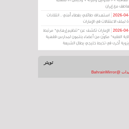
عاطف مع إيران
استهداف طائفي بغطاء أمني .. انتقادات
2026-04
 لملف الاعتقالات في الإمارات
الإمارات تكشف عن "تنظيم إرهابي" مرتبط
2026-04
ولاية الفقيه" مكوّن من أعضاء ينتمون لمدارس فقهية
زوية أخرى في تخبط خليجي يطال الشيعة
تويتر
 @BahrainMirror