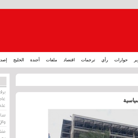
ير
حوارات
رأي
ترجمات
اقتصاد
ملفات
أجندة
الخليج
إصدا
برقي
عامة
سياسية
على
ساو
وال
منظ
بحر