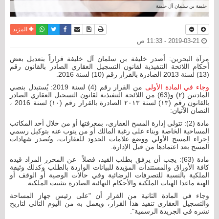
خليفة بن سلمان آل خليفة
نسخة للطباعة
حفظ الموضوع
فيسبوك
تويتر
أرسل الى صديق
واتساب
المزيد
2019-03-21 - 11:33 ص
مرآة البحرين: أصدر خليفة بن سلمان آل خليفة قراراً بتعديل بعض
أحكام اللائحة التنفيذية لقانون التسجيل العقاري الصادر بالقانون رقم
(13) لسنة 2013 الصادرة بالقرار رقم (10) لسنة 2016.
وجاء في المادة الأولى
من القرار رقم (4) لسنة 2019: يُستبدل بنصي
المادتين (۲) و(63) من اللائحة التنفيذية لقانون التسجيل العقاري الصادر
بالقانون رقم (۱۳) لسنة ۲۰۱۳ الصادرة بالقرار رقم (۱۰) لسنة 2016 ،
النصان الآتيان:
مادة (2): تتولى إدارة المسح العقاري، بمعرفتها أو من خلال أحد المكاتب
المساحية الخاصة وبناء على رغبة المالك أو من ينوب عنه بتوكيل رسمي
إجراء المسح الأولي ووضع علامات الحدود للعقارات، وتُصدر شهادات
المسح بعد اعتمادها من قبل الإدارة.
مادة (63): يجب أن يرفق بطلب القيد، فضلاً عن المحرر المراد قيده
كافة الأوراق والمستندات المؤيدة للبيانات الواردة بالطلب وكذلك وثيقة
الملكية بالنسبة للتصرفات الرضائية وفي حالات الوصية أو الوقف أو
الهبة ماعدا الهبات الملكية والأحكام النهائية الصادرة بتثبيت الملكية.
وجاء في المادة الثانية من القرار أن "على رئيس جهاز المساحة
والتسجيل العقاري تنفيذ هذا القرار، ويعمل به من اليوم التالي لتاريخ
نشره في الجريدة الرسمية".