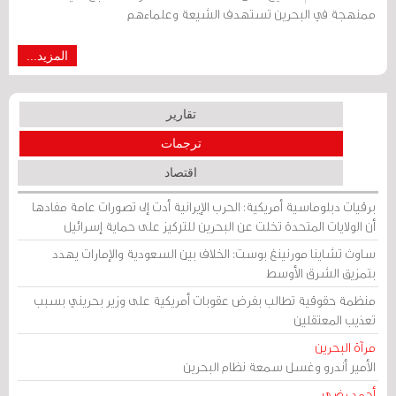
ممنهجة في البحرين تستهدف الشيعة وعلماءهم
المزيد...
تقارير
ترجمات
اقتصاد
برقيات دبلوماسية أمريكية: الحرب الإيرانية أدت إلى تصورات عامة مفادها
أن الولايات المتحدة تخلت عن البحرين للتركيز على حماية إسرائيل
ساوث تشاينا مورنينغ بوست: الخلاف بين السعودية والإمارات يهدد
بتمزيق الشرق الأوسط
منظمة حقوقية تطالب بفرض عقوبات أمريكية على وزير بحريني بسبب
تعذيب المعتقلين
مرآة البحرين
الأمير أندرو وغسل سمعة نظام البحرين
أحمد رضي