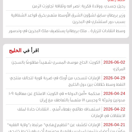
رحيل جسدي، وولادة فكرية: نصر الله وثقافة تجاوزت الزمن
وزير بريطاني سابق لشؤون الشرق الأوسط متهم بخرق قواعد الشفافية
بسبب دور استشاري في البحرين
وسط انتقادات للزيارة .. ملك بريطانيا يستضيف ملك البحرين في وندسور
اقرأ في
الخليج
الكويت: الحاج موسى المسري شهيداً مظلومًا بالسجن
2026-06-02
المركزي
الإمارات تنسحب من أوبك في ضربة قوية لتحالف منتجي
2026-04-29
النفط وسط خلافات بين دول الخليج
محكمة «أمن الدولة» في الكويت: الامتناع عن معاقبة 109
2026-04-24
مدونين وتبرئة 9 وحبس 18 متهماً بالتعاطف مع إيران
استهداف طائفي بغطاء أمني .. انتقادات حادة لملف
2026-04-22
الاعتقالات في الإمارات
الإمارات تكشف عن "تنظيم إرهابي" مرتبط بـ"ولاية الفقيه"
2026-04-21
مكوّن من أعضاء ينتمون لمدارس فقهية وحوزوية أخرى في تخبط خليجي