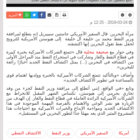
أجمع المعلّقون على غياب المعلومات الفنية المهمة بأن الاكتشاف النفطي الجديد
نسخة للطباعة
حفظ الموضوع
فيسبوك
تويتر
أرسل الى صديق
واتساب
المزيد
2019-03-24 - 12:25 م
مرآة البحرين: قال السفير الأمريكي‭ ‬جاستين‭ ‬سيبيريل ‬إنه يتطلع لمرافقة
وزير النفط محمد بن خليفة آل خليفة إلى هيوستن الأمريكية للترويج
لحقل نفط تقول البحرين إنها اكتشفته.
وفي حوار مع
صحيفة محلية
‬للبحرين».
‬بالمساعدة‭ ‬في‭ ‬تطوير‭ ‬الاكتشاف‭ ‬الجديد».
‬المشروع‭ ‬المثير‭ ‬الذي‭ ‬يعد‭ ‬مهمًا‭ ‬جدًا‭ ‬لتطور‭ ‬البحرين‭ ‬في‭ ‬المستقبل‭.«‬
أمريكا
السفير الأمريكي
وزير النفط
الاكتشاف النفطي