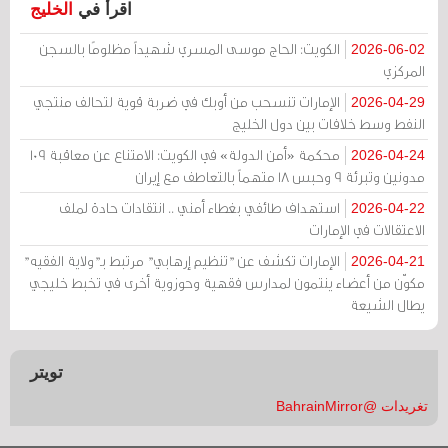
اقرأ في
الخليج
الكويت: الحاج موسى المسري شهيداً مظلومًا بالسجن
2026-06-02
المركزي
الإمارات تنسحب من أوبك في ضربة قوية لتحالف منتجي
2026-04-29
النفط وسط خلافات بين دول الخليج
محكمة «أمن الدولة» في الكويت: الامتناع عن معاقبة 109
2026-04-24
مدونين وتبرئة 9 وحبس 18 متهماً بالتعاطف مع إيران
استهداف طائفي بغطاء أمني .. انتقادات حادة لملف
2026-04-22
الاعتقالات في الإمارات
الإمارات تكشف عن "تنظيم إرهابي" مرتبط بـ"ولاية الفقيه"
2026-04-21
مكوّن من أعضاء ينتمون لمدارس فقهية وحوزوية أخرى في تخبط خليجي
يطال الشيعة
تويتر
تغريدات @BahrainMirror