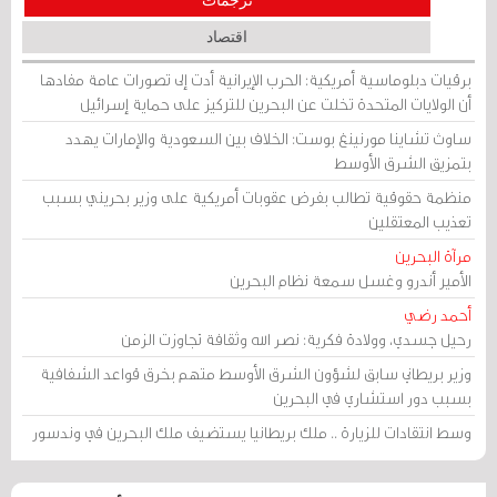
ترجمات
اقتصاد
برقيات دبلوماسية أمريكية: الحرب الإيرانية أدت إلى تصورات عامة مفادها
أن الولايات المتحدة تخلت عن البحرين للتركيز على حماية إسرائيل
ساوث تشاينا مورنينغ بوست: الخلاف بين السعودية والإمارات يهدد
بتمزيق الشرق الأوسط
منظمة حقوقية تطالب بفرض عقوبات أمريكية على وزير بحريني بسبب
تعذيب المعتقلين
مرآة البحرين
الأمير أندرو وغسل سمعة نظام البحرين
أحمد رضي
رحيل جسدي، وولادة فكرية: نصر الله وثقافة تجاوزت الزمن
وزير بريطاني سابق لشؤون الشرق الأوسط متهم بخرق قواعد الشفافية
بسبب دور استشاري في البحرين
وسط انتقادات للزيارة .. ملك بريطانيا يستضيف ملك البحرين في وندسور