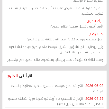
بتمزيق الشرق الأوسط
منظمة حقوقية تطالب بفرض عقوبات أمريكية على وزير بحريني بسبب
تعذيب المعتقلين
مرآة البحرين
الأمير أندرو وغسل سمعة نظام البحرين
أحمد رضي
رحيل جسدي، وولادة فكرية: نصر الله وثقافة تجاوزت الزمن
وزير بريطاني سابق لشؤون الشرق الأوسط متهم بخرق قواعد الشفافية
بسبب دور استشاري في البحرين
وسط انتقادات للزيارة .. ملك بريطانيا يستضيف ملك البحرين في وندسور
اقرأ في
الخليج
الكويت: الحاج موسى المسري شهيداً مظلومًا بالسجن
2026-06-02
المركزي
الإمارات تنسحب من أوبك في ضربة قوية لتحالف منتجي
2026-04-29
النفط وسط خلافات بين دول الخليج