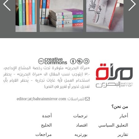
ه
وأحداث ساحة
في سلسلة من 5
الفداء لمركز أوال
كتب
للدراسات والتوثيق
«مرآة البحرين» متوفرة تحت رخصة المشاع الإبداعي،
3.0 (يتوجب نسب المقال الى «مراة البحرين» - يحظر
استخدام العمل لأية غايات تجارية - يُحظر القيام بأي
تعديل، تحوير أو تغيير في النص)
للمراسلات: editor [at] bahrainmirror.com
من نحن؟
أخبار
ترجمات
أجندة
التعليق السياسي
اقتصاد
الخليج
تقارير
بورتريه
مراجعات