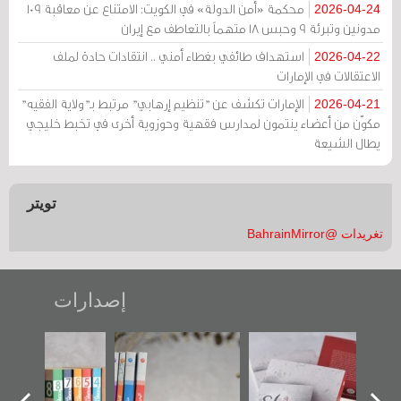
محكمة «أمن الدولة» في الكويت: الامتناع عن معاقبة 109
2026-04-24
مدونين وتبرئة 9 وحبس 18 متهماً بالتعاطف مع إيران
استهداف طائفي بغطاء أمني .. انتقادات حادة لملف
2026-04-22
الاعتقالات في الإمارات
الإمارات تكشف عن "تنظيم إرهابي" مرتبط بـ"ولاية الفقيه"
2026-04-21
مكوّن من أعضاء ينتمون لمدارس فقهية وحوزوية أخرى في تخبط خليجي
يطال الشيعة
تويتر
تغريدات @BahrainMirror
إصدارات
"حماة الباب الأخير":
تصنيف موضوعي
"مرآة البحرين"
الإصدار الأول عن
للوثائق البريطانية
تصدر حصاد
اعتصام الدراز
يقدمه «مركز أوال»
الساحات 2019