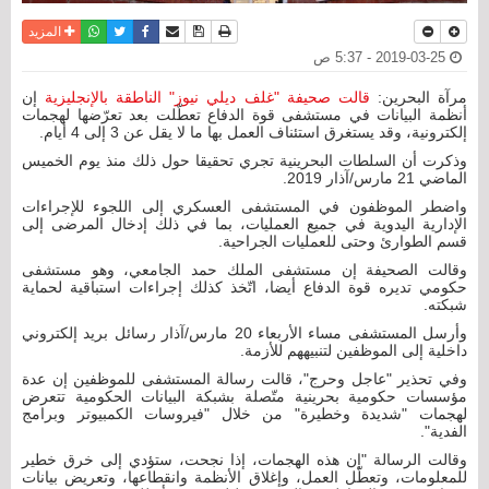
نسخة للطباعة
حفظ الموضوع
فيسبوك
تويتر
أرسل الى صديق
واتساب
المزيد
2019-03-25 - 5:37 ص
مرآة البحرين:
قالت صحيفة "غلف ديلي نيوز" الناطقة بالإنجليزية
إن
أنظمة البيانات في مستشفى قوة الدفاع تعطّلت بعد تعرّضها لهجمات
إلكترونية، وقد يستغرق استئناف العمل بها ما لا يقل عن 3 إلى 4 أيام.
وذكرت أن السلطات البحرينية تجري تحقيقا حول ذلك منذ يوم الخميس
الماضي 21 مارس/آذار 2019.
واضطر الموظفون في المستشفى العسكري إلى اللجوء للإجراءات
الإدارية اليدوية في جميع العمليات، بما في ذلك إدخال المرضى إلى
قسم الطوارئ وحتى للعمليات الجراحية.
وقالت الصحيفة إن مستشفى الملك حمد الجامعي، وهو مستشفى
حكومي تديره قوة الدفاع أيضا، اتّخذ كذلك إجراءات استباقية لحماية
شبكته.
وأرسل المستشفى مساء الأربعاء 20 مارس/آذار رسائل بريد إلكتروني
داخلية إلى الموظفين لتنبيههم للأزمة.
وفي تحذير "عاجل وحرج"، قالت رسالة المستشفى للموظفين إن عدة
مؤسسات حكومية بحرينية متّصلة بشبكة البيانات الحكومية تتعرض
لهجمات "شديدة وخطيرة" من خلال "فيروسات الكمبيوتر وبرامج
الفدية".
وقالت الرسالة "إن هذه الهجمات، إذا نجحت، ستؤدي إلى خرق خطير
للمعلومات، وتعطّل العمل، وإغلاق الأنظمة وانقطاعها، وتعريض بيانات