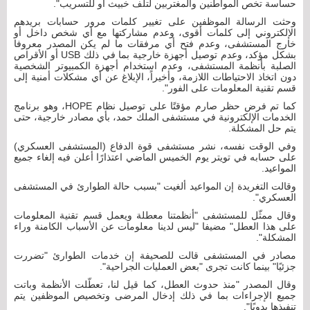
حساسة تخص المواطنين والمغتربين لتلف خبيث أو للتسريب".
وحثت الرسالة الموظفين على تغيير كلمات مرور حسابات بريدهم
الإلكتروني إلى كلمات أقوى، وعدم مشاركتها مع أي شخص داخل أو
خارج المستشفى، وعدم فتح أي مرفقات ما لم يكن المصدر معروفا
بشكل مؤكد، وعدم توصيل أجهزة خارجية بما في ذلك USB أو الأقراص
الصلبة بأنظمة المستشفى، وعدم استخدام أجهزة الكمبيوتر الشخصية
دون اتخاذ الاحتياطات اللازمة، وأخيراً، الإبلاغ عن أي مشكلات أمنية إلى
قسم تقنية المعلومات على الفور".
كما تم فرض حظر صارم مؤقتًا على توصيل نظام HOPE، وهو برنامج
الخدمات الإلكترونية في مستشفى الملك حمد، بأي مصادر خارجية، حتى
يتم حل المشكلة.
وفي الوقت نفسه، نشر مستشفى قوة الدفاع (المستشفى العسكري)
على حسابه في تويتر يوم الخميس الماضي اعتذارًا أعلن فيه إلغاء جميع
المواعيد.
وقالت التغريدة إن المواعيد ألغيت "بسبب حالة الطوارئ في المستشفى
العسكري".
وقال ممثّل للمستشفى "أنظمتنا معطلة ويعمل قسم تقنية المعلومات
على هذا العطل" مضيفا "ليس لدينا معلومات عن الأسباب الكامنة وراء
المشكلة".
مصادر في المستشفى قالت للصحيفة إن خدمات الطوارئ "تضررت
جزئيًا" بينما كانت تجرى "بعض العمليات الجراحية".
وقال المصدر "منذ حدوث العطل، كما قيل لنا، تعطّلت الأنظمة وباتت
جميع الإجراءات بما في ذلك إدخال المرضى وتخصيص الموظفين يتم
تنفيذها يدويًا".