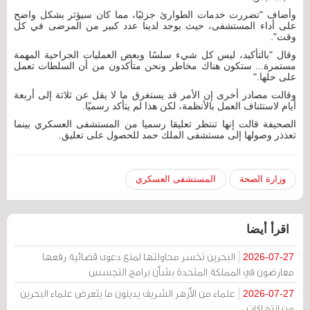
وأضاف "تضررت خدمات الطوارئ جزئيًا، مما كان سيؤثر بشكل واضح
على أداء المستشفى، حيث يوجد لدينا عدد كبير من المرضى في كل
وقت".
وقال "بالتأكيد، ليس كل شيء سلسًا وبعض العمليات الجراحية المهمة
مستمرة... ستكون هناك مخاطر ونحن متأكدون من أن السلطات تعمل
على حلها."
وقالت مصادر أخرى إن الأمر قد يستغرق ما لا يقل عن ثلاثة إلى أربعة
أيام لاستئناف العمل بالأنظمة، لكن هذا لم يتأكد رسميًا.
الصحيفة قالت إنها تنتظر تعليقا رسميا من المستشفى العسكري بينما
تعذذر وصولها إلى مستشفى الملك حمد للحصول على تعليق.
وزارة الصحة
المستشفى العسكري
اقرأ أيضا
البحرين تخسر محاولتها لمنع دعوى قضائية رفعها
2026-07-27
معارضون في المملكة المتحدة بشأن برامج التجسس
علماء من الأزهر الشريف يدينون ما يتعرض علماء البحرين
2026-07-27
من انتهاكات