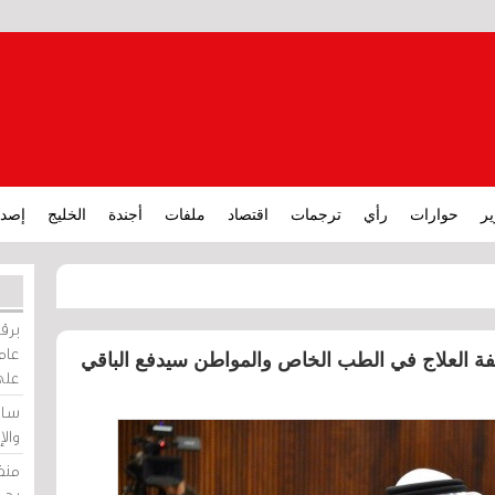
ير
حوارات
رأي
ترجمات
اقتصاد
ملفات
أجندة
الخليج
إصدا
برقي
عامة
ن الصحي يغطي 60٪ من كلفة العلاج في الطب الخاص والمواطن سيدفع الباقي
على
ساو
وال
منظ
بحر