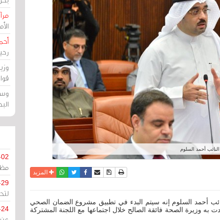
مرآة
الأ
أحم
رحي
وزي
قوا
وسط
الب
النائب أحمد السلوم
-02
مظل
نسخة للطباعة
حفظ الموضوع
فيسبوك
تويتر
أرسل الى صديق
واتساب
المزيد
-29
لتح
النائب أحمد السلوم إنه سيتم البدء في تطبيق مشروع الضمان الصحي
-24
202 وذلك بحسب ما أفادت به وزيرة الصحة فائقة الصالح خلال اجتماعها مع اللجنة المشتركة