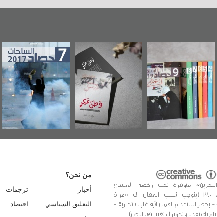
"مرآة البحرين"
«وطن عكر» رواية
حصاد 2017
تصدر حصاد
جديدة لمعتقل
الساحات 2019
عسكري تصدر عن
«مرآة البحرين»
من نحن؟
البحرين» متوفرة تحت رخصة المشاع
أخبار
ترجمات
الإبداعي، 3.0 (يتوجب نسب المقال الى «مراة
 - يحظر استخدام العمل لأية غايات تجارية -
التعليق السياسي
اقتصاد
يام بأي تعديل، تحوير أو تغيير في النص)