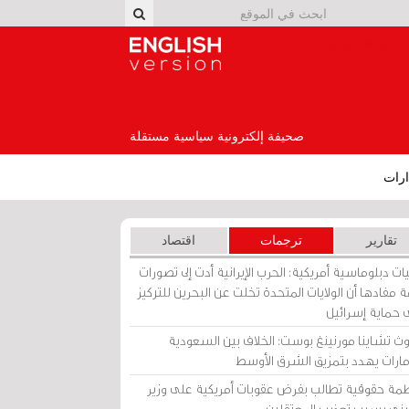
English Version
صحيفة إلكترونية سياسية مستقلة
رات
تقارير
ترجمات
اقتصاد
ات دبلوماسية أمريكية: الحرب الإيرانية أدت إلى تصورات
 مفادها أن الولايات المتحدة تخلت عن البحرين للتركيز
 حماية إسرائيل
ث تشاينا مورنينغ بوست: الخلاف بين السعودية
إمارات يهدد بتمزيق الشرق الأوسط
مة حقوقية تطالب بفرض عقوبات أمريكية على وزير
يني بسبب تعذيب المعتقلين