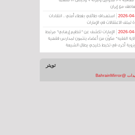
عاطف مع إيران
استهداف طائفي بغطاء أمني .. انتقادات
2026-04
 لملف الاعتقالات في الإمارات
الإمارات تكشف عن "تنظيم إرهابي" مرتبط
2026-04
ولاية الفقيه" مكوّن من أعضاء ينتمون لمدارس فقهية
زوية أخرى في تخبط خليجي يطال الشيعة
تويتر
 @BahrainMirror