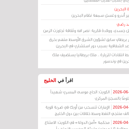
 البحرين
مير أندرو وغسل سمعة نظام البحرين
د رضي
ل جسدي، وولادة فكرية: نصر الله وثقافة تجاوزت الزمن
ر بريطاني سابق لشؤون الشرق الأوسط متهم بخرق
عد الشفافية بسبب دور استشاري في البحرين
 انتقادات للزيارة .. ملك بريطانيا يستضيف ملك
حرين في وندسور
اقرأ في
الخليج
الكويت: الحاج موسى المسري شهيداً
2026-06
ومًا بالسجن المركزي
الإمارات تنسحب من أوبك في ضربة قوية
2026-04
الف منتجي النفط وسط خلافات بين دول الخليج
محكمة «أمن الدولة» في الكويت: الامتناع
2026-04
عن معاقبة 109 مدونين وتبرئة 9 وحبس 18 متهماً