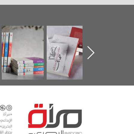
تدشين كتاب "من
"حماة الباب الأخير":
تصنيف موضوعي
أهل الجنة" عن
الإصدار الأول عن
للوثائق البريطانية
الشهيد سيد كاظم
اعتصام الدراز
يقدمه «مركز أوال»
السهلاوي في ذكراه
وأحداث ساحة
في سلسلة من 5
الفداء لمركز أوال
كتب
للدراسات والتوثيق
«مرآة 
البحرين»
يُحظر الق