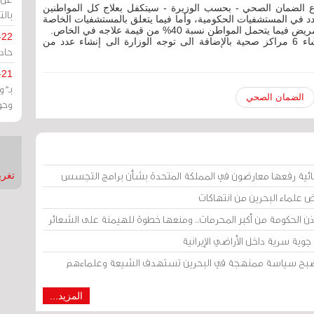
 الضمان الصحي - بحسب الوزيرة - سيتكفل بعلاج كل المواطنين
بالت
في المستشفيات الحكومية، وأما فيما يتعلق بالمستشفيات الخاصة
-22
وأوضح أن الوزيرة قد أفصحت عن عزم وزارتها لإنشاء 6 مراكز صحية بالإضافة الى توجه الوزارة الى إنشاء عدد من
حادة
-21
بـ"
الضمان الصحي
وحو
ائية رفعها معارضون في المملكة المتحدة بشأن برامج التجسس
تغريدات
ض علماء البحرين من انتهاكات
إذن الحكومة من أكبر المحرمات.. ومنعها خطوة للهيمنة على الشعائر
وية سرية داخل الأراضي الإيرانية
 أصبح سياسة ممنهجة في البحرين تستهدف الشيعة وعلماءهم
المزيد...