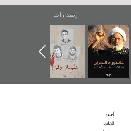
إصدارات
عاشوراء البحرين...
شهداء وطن
«جَوْ»: رواية
ويكيليكس السفارة
المعتقل جهاد
الأمريكية
أجندة
الخليج