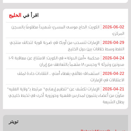
اقرأ في
الخليج
الكويت: الحاج موسى المسري شهيداً مظلومًا بالسجن
2026-06-02
المركزي
الإمارات تنسحب من أوبك في ضربة قوية لتحالف منتجي
2026-04-29
النفط وسط خلافات بين دول الخليج
محكمة «أمن الدولة» في الكويت: الامتناع عن معاقبة 109
2026-04-24
مدونين وتبرئة 9 وحبس 18 متهماً بالتعاطف مع إيران
استهداف طائفي بغطاء أمني .. انتقادات حادة لملف
2026-04-22
الاعتقالات في الإمارات
الإمارات تكشف عن "تنظيم إرهابي" مرتبط بـ"ولاية الفقيه"
2026-04-21
مكوّن من أعضاء ينتمون لمدارس فقهية وحوزوية أخرى في تخبط خليجي
يطال الشيعة
تويتر