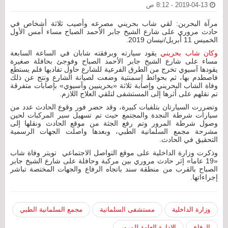
2019-04-13 - 8:12 ص
مرآة البحرين: لقي شاب بحريني مصرعه وأصيب ثلاثة أشخاص في
حادث مروري على شارع الشيخ جابر الأحمد الصباح مساء أمس الأول
الخميس 11 أبريل/نيسان 2019.
وكان شاب بحريني
يقود سيارته وبرفقته شابان في الساعة السابعة
مساء على شارع الشيخ جابر الأحمد الصباح وفوجئ بحافلة صغيرة
يقودها آسيوي تخرج من الطرق الفرعية للشارع حاول تفاديها فلم يستطع
فاصطدم بها، ثم بحوائط إسمنتية وضعت لصيانة الشارع ونتج عن ذلك
وفاة الشاب البحريني وإصابة ثلاثة «بحرينيين وآسيوي» بإصابات متفرقة
تم نقلهم على أثرها إلى المستشفى لتلقي العلاج اللازم.
وتضررت السيارتان بتلفيات كبيرة، وقد حضر فور وقوع الحادث عدد من
سيارات شرطة النجدة والمجتمع حيث تم تسهيل سير المركبات لحين
وصول شرطة المرور وتم رفع الجثة من موقع الحادث ونقلها إلى
مشرحة مجمع السلمانية الطبي، وبعدها واصلت الجهات الرسمية
التحقيق في الحادث.
وذكرت وزارة الداخلية على موقع التواصل الاجتماعي تويتر ‏وفاة شاب
«19 عاما» إثر حادث مروري بين مركبة وحافلة على شارع الشيخ جابر
الصباح بالقرب من منطقة سند باتجاه الرفاع والجهات المختصة تباشر
إجراءاتها.
وزارة الداخلية
مستشفى السلمانية
مجمع السلمانية الطبي
الرفاع
الإدارة العامة للمرور