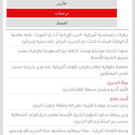
تقارير
ترجمات
اقتصاد
برقيات دبلوماسية أمريكية: الحرب الإيرانية أدت إلى تصورات عامة مفادها
أن الولايات المتحدة تخلت عن البحرين للتركيز على حماية إسرائيل
ساوث تشاينا مورنينغ بوست: الخلاف بين السعودية والإمارات يهدد
بتمزيق الشرق الأوسط
منظمة حقوقية تطالب بفرض عقوبات أمريكية على وزير بحريني بسبب
تعذيب المعتقلين
مرآة البحرين
الأمير أندرو وغسل سمعة نظام البحرين
أحمد رضي
رحيل جسدي، وولادة فكرية: نصر الله وثقافة تجاوزت الزمن
وزير بريطاني سابق لشؤون الشرق الأوسط متهم بخرق قواعد الشفافية
بسبب دور استشاري في البحرين
وسط انتقادات للزيارة .. ملك بريطانيا يستضيف ملك البحرين في وندسور