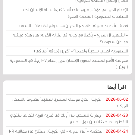
أطفال ومُعاق (منظمة حقوقية)
الإعدام الجماعي مؤشر مروع على أنه لا قيمة لحياة الإنسان لدى
السلطات السعودية (منظمة العفو)
قصة الشهيد «المتعاطف مع البحرين»... الحواج الذي مات بالسيف
«الشهيد آل سريح» يأخذنا في جولة في منزله الخربة: هل هذه عيشة
مواطن سعودي؟
السعودية تصلب سجينًا وتعدم 36 آخرين (موقع أميركي)
مفوضة الأمم المتحدة لحقوق الإنسان تدين إعدام 37 رجلًا في السعودية
(رويترز)
اقرأ أيضا
الكويت: الحاج موسى المسري شهيداً مظلومًا بالسجن
2026-06-02
المركزي
الإمارات تنسحب من أوبك في ضربة قوية لتحالف منتجي
2026-04-29
النفط وسط خلافات بين دول الخليج
محكمة «أمن الدولة» في الكويت: الامتناع عن معاقبة 109
2026-04-24