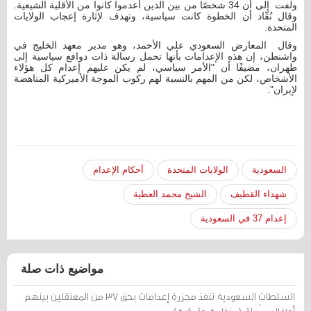
ولفت إلى أن 34 شخصًا من بين الذين أُعدموا كانوا من الأقلية الشيعية.
وقال نُقّاد أن الخطوة كانت سياسية، وتهدف لإثارة إعجاب الولايات
المتحدة.
وقال المعارض السعودي علي الأحمد، وهو مدير معهد الخليج في
واشنطن، إن هذه الإعدامات بأنها تحمل رسالة ذات دوافع سياسية إلى
طهران، مضيفًا أن "الأمر سياسي، لم يكن عليهم إعدام كل هؤلاء
الأشخاص، لكن من المهم بالنسبة لهم ركوب الموجة الأميركية المناهضة
لإيران".
السعودية
الولايات المتحدة
أحكام الإعدام
شهداء القطيف
الشيخ محمد العطية
إعدام 37 في السعودية
مواضيع ذات صلة
السلطات السعودية تنفذ مجزرة إعدامات بحق 37 من المعتقلين بينهم