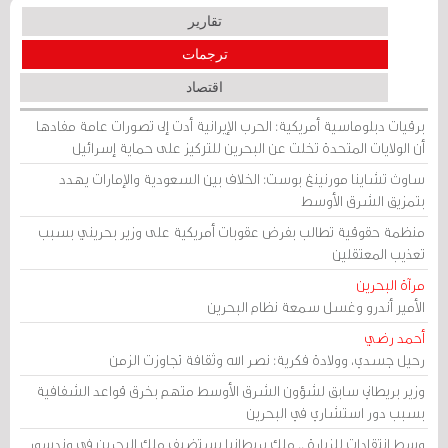
تقارير
ترجمات
اقتصاد
برقيات دبلوماسية أمريكية: الحرب الإيرانية أدت إلى تصورات عامة مفادها
أن الولايات المتحدة تخلت عن البحرين للتركيز على حماية إسرائيل
ساوث تشاينا مورنينغ بوست: الخلاف بين السعودية والإمارات يهدد
بتمزيق الشرق الأوسط
منظمة حقوقية تطالب بفرض عقوبات أمريكية على وزير بحريني بسبب
تعذيب المعتقلين
مرآة البحرين
الأمير أندرو وغسل سمعة نظام البحرين
أحمد رضي
رحيل جسدي، وولادة فكرية: نصر الله وثقافة تجاوزت الزمن
وزير بريطاني سابق لشؤون الشرق الأوسط متهم بخرق قواعد الشفافية
بسبب دور استشاري في البحرين
وسط انتقادات للزيارة .. ملك بريطانيا يستضيف ملك البحرين في وندسور