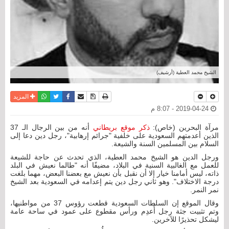
الشيخ محمد العطية (أرشيف)
نسخة للطباعة
حفظ الموضوع
فيسبوك
تويتر
أرسل الى صديق
واتساب
المزيد
2019-04-24 - 8:07 م
مرآة البحرين (خاص):
ذكر موقع بريطاني
أنه من بين الرجال الـ 37
الذين أعدمتهم السعودية على خلفية "جرائم إرهابية"، رجل دين دعا إلى
السلام بين المسلمين السنة والشيعة.
ورجل الدين هو الشيخ محمد العطية، الذي تحدث عن حاجة للشيعة
للعمل مع الغالبية السنية في البلاد، مضيفًا أنه "طالما نعيش في البلد
ذاته، ليس أمامنا خيار إلا أن نقبل بأن نعيش مع بعضنا البعض، مهما بلغت
درجة الاختلاف". وهو ثاني رجل دين يتم إعدامه في السعودية بعد الشيخ
نمر النمر.
وقال الموقع إن السلطات السعودية قطعت رؤوس 37 من مواطنيها،
وتم تثبيت جثة رجل أُعدِم ورأس مقطوع على عمود في ساحة عامة
ليشكل تحذيرًا للآخرين.