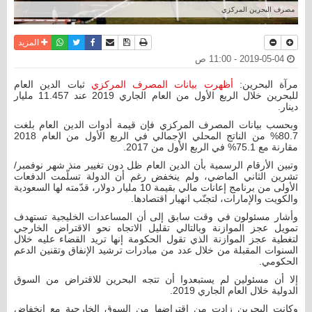
مصرف البحرين المركزي
نسخة للطباعة
حفظ الموضوع
فيسبوك
تويتر
أرسل الى صديق
واتساب
المزيد
2019-05-04 - 11:00 ص
مرآة البحرين:
أظهرت بيانات المصرف المركزي
ثبات الدين العام
للبحرين خلال الربع الأول من العام الجاري 2019 عند 11.457 مليار
دينار.
وبحسب بيانات المصرف المركزي فإن قيمة أدوات الدين العام بلغت
80.7% من الناتج المحلي الإجمالي في الربع الأول من العام 2018
مقارنة مع 75.1% في الربع الأول من 2017.
وتبين الأرقام الرسمية بأن الدين العام ظل دون تغيير منذ شهر نوفمبر/
تشرين الثاني الماضي، ولم ينخفض رغم أن الدولة تسلّمت الدفعات
الأولى من برنامج إعانات مالي بقيمة 10 مليار دولار، قدّمته لها السعودية
والكويت والإمارات، لتجنّب انهيار اقتصادها.
وأشار مسئولون في وقت سابق إلى أن المساعدات الخليجية تستهدف
تمويل عجز الموازنة وبالتالي تقليل الاتجاه نحو الاقتراض الخارجي
لتغطية عجز الموازنة الذي تقول الحكومة إنها تريد القضاء عليه خلال
السنوات المقبلة من خلال عدد من مبادرات ترشيد الإنفاق وتقنين الدعم
الحكومي.
إلا أن مسئولين لم يستبعدوا أن تتجه البحرين للاقتراض من السوق
الدولية خلال العام الجاري 2019.
وكانت البحرين زادت من اقتراضها من السوق الخارجية مع انخفاض