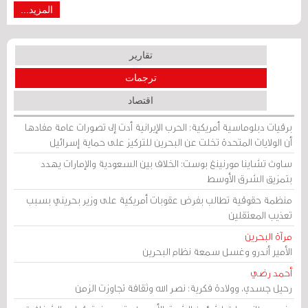
المزيد...
تقارير
ترجمات
اقتصاد
برقيات دبلوماسية أمريكية: الحرب الإيرانية أدت إلى تصورات عامة مفادها
أن الولايات المتحدة تخلت عن البحرين للتركيز على حماية إسرائيل
ساوث تشاينا مورنينغ بوست: الخلاف بين السعودية والإمارات يهدد
بتمزيق الشرق الأوسط
منظمة حقوقية تطالب بفرض عقوبات أمريكية على وزير بحريني بسبب
تعذيب المعتقلين
مرآة البحرين
الأمير أندرو وغسل سمعة نظام البحرين
أحمد رضي
رحيل جسدي، وولادة فكرية: نصر الله وثقافة تجاوزت الزمن