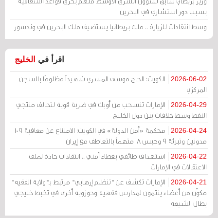
وزير بريطاني سابق لشؤون الشرق الأوسط متهم بخرق قواعد الشفافية
بسبب دور استشاري في البحرين
وسط انتقادات للزيارة .. ملك بريطانيا يستضيف ملك البحرين في وندسور
اقرأ في
الخليج
الكويت: الحاج موسى المسري شهيداً مظلومًا بالسجن
2026-06-02
المركزي
الإمارات تنسحب من أوبك في ضربة قوية لتحالف منتجي
2026-04-29
النفط وسط خلافات بين دول الخليج
محكمة «أمن الدولة» في الكويت: الامتناع عن معاقبة 109
2026-04-24
مدونين وتبرئة 9 وحبس 18 متهماً بالتعاطف مع إيران
استهداف طائفي بغطاء أمني .. انتقادات حادة لملف
2026-04-22
الاعتقالات في الإمارات
الإمارات تكشف عن "تنظيم إرهابي" مرتبط بـ"ولاية الفقيه"
2026-04-21
مكوّن من أعضاء ينتمون لمدارس فقهية وحوزوية أخرى في تخبط خليجي
يطال الشيعة