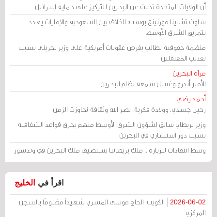
أن الولايات المتحدة تخلت عن البحرين للتركيز على حماية إسرائيل
ساوث تشاينا مورنينغ بوست: الخلاف بين السعودية والإمارات يهدد
بتمزيق الشرق الأوسط
منظمة حقوقية تطالب بفرض عقوبات أمريكية على وزير بحريني بسبب
تعذيب المعتقلين
مرآة البحرين
الأمير أندرو وغسل سمعة نظام البحرين
أحمد رضي
رحيل جسدي، وولادة فكرية: نصر الله وثقافة تجاوزت الزمن
وزير بريطاني سابق لشؤون الشرق الأوسط متهم بخرق قواعد الشفافية
بسبب دور استشاري في البحرين
وسط انتقادات للزيارة .. ملك بريطانيا يستضيف ملك البحرين في وندسور
اقرأ في
الخليج
الكويت: الحاج موسى المسري شهيداً مظلومًا بالسجن
2026-06-02
المركزي