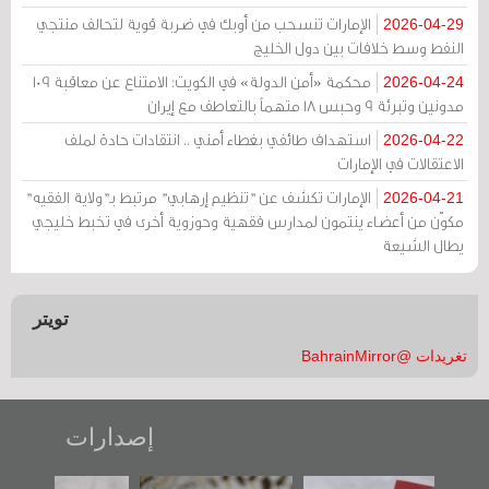
الإمارات تنسحب من أوبك في ضربة قوية لتحالف منتجي
2026-04-29
النفط وسط خلافات بين دول الخليج
محكمة «أمن الدولة» في الكويت: الامتناع عن معاقبة 109
2026-04-24
مدونين وتبرئة 9 وحبس 18 متهماً بالتعاطف مع إيران
استهداف طائفي بغطاء أمني .. انتقادات حادة لملف
2026-04-22
الاعتقالات في الإمارات
الإمارات تكشف عن "تنظيم إرهابي" مرتبط بـ"ولاية الفقيه"
2026-04-21
مكوّن من أعضاء ينتمون لمدارس فقهية وحوزوية أخرى في تخبط خليجي
يطال الشيعة
تويتر
تغريدات @BahrainMirror
إصدارات