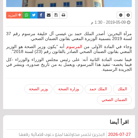
نسخة للطباعة
حفظ الموضوع
فيسبوك
تويتر
أرسل الى صديق
واتساب
المزيد
2019-05-09 - 1:30 م
مرآة البحرين: أصدر الملك حمد بن عيسى آل خليفة مرسوم رقم 37
لسنة 2019 بتسمية الوزيرة المعني بقانون الضمان الصحي.
وجاء في المادة الأولى من
المرسوم
أنه "يكون وزير الصحة هو الوزير
المعني بقانون الضمان الصحي الصادر بالقانون رقم (23) لسنة 2018".
فيما نصت المادة الثانية أنه: على رئيس مجلس الوزراء والوزراء -كل
فيما يخصه- تنفيذ هذا المرسوم، ويعمل به من تاريخ صدوره، وينشر في
الجريدة الرسمية.
الملك
الملك حمد
وزارة الصحة
وزير الصحة
الضمان الصحي
اقرأ أيضا
البحرين تخسر محاولتها لمنع دعوى قضائية رفعها
2026-07-27