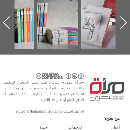
"حماة الباب الأخير":
تصنيف موضوعي
"مرآة البحرين"
الإصدار الأول عن
للوثائق البريطانية
تصدر حصاد
اعتصام الدراز
يقدمه «مركز أوال»
الساحات 2019
ه
وأحداث ساحة
في سلسلة من 5
الفداء لمركز أوال
كتب
للدراسات والتوثيق
«مرآة البحرين» متوفرة تحت رخصة المشاع الإبداعي،
3.0 (يتوجب نسب المقال الى «مراة البحرين» - يحظر
استخدام العمل لأية غايات تجارية - يُحظر القيام بأي
تعديل، تحوير أو تغيير في النص)
للمراسلات: editor [at] bahrainmirror.com
من نحن؟
أخبار
ترجمات
أجندة