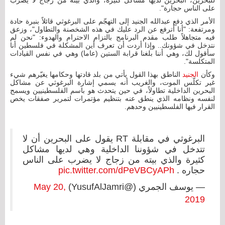
على الناس حجارة".
الأمر الذي دفع عبدالله الجنيد إلى التهجّم على البرغوثي قائلاً بنبرة حادة
ومرتفعة: "أنا أترفع عن الرد عليك في هذه الشخصنة والتطاول"، وزعق
فيه متجاهلاً طلب مقدم البرنامج بالتزام الاحترام والهدوء: "نحن لم
نتدخل في شؤونك.. وإذا أردت أن تعرف أين المشكلة في فلسطين أنا
سأقول لك، وهي أننا بلغنا قرابة الستين (عاما) وهي في نفس القيادات
المتكلسة".
وكأن
الجنيد
الناطق بهذا القول يأتي من بلد قادتها وحكامها يغيّرهم شيء
غير تكلّس الموت، والغريب أنه يسمي إشارة البرغوثي عن مشاكل
البحرين الداخلية تطاولاً، في حين يتحدث هو باسم الفلسطينيين ويسمح
لنفسه ونظامه الذي ينطق عنه بتنظيم مؤتمرات لتمرير صفقات يخص
القرار فيها الفلسطينيين وحدهم.
البرغوثي في مقابلة RT يقول على البحرين أن لا
تتدخل في شؤوننا الداخلية وهي لديها مشاكل
كثيرة والذي بيته من زجاج لا يضرب على الناس
حجاره .
pic.twitter.com/dPeVBCyAPh
— يوسف الجمري (@YusufAlJamri)
May 20,
2019