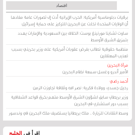
اقتصاد
برقيات دبلوماسية أمريكية: الحرب الإيرانية أدت إلى تصورات عامة مفادها
أن الولايات المتحدة تخلت عن البحرين للتركيز على حماية إسرائيل
ساوث تشاينا مورنينغ بوست: الخلاف بين السعودية والإمارات يهدد
بتمزيق الشرق الأوسط
منظمة حقوقية تطالب بفرض عقوبات أمريكية على وزير بحريني بسبب
تعذيب المعتقلين
مرآة البحرين
الأمير أندرو وغسل سمعة نظام البحرين
أحمد رضي
رحيل جسدي، وولادة فكرية: نصر الله وثقافة تجاوزت الزمن
وزير بريطاني سابق لشؤون الشرق الأوسط متهم بخرق قواعد الشفافية
بسبب دور استشاري في البحرين
وسط انتقادات للزيارة .. ملك بريطانيا يستضيف ملك البحرين في وندسور
اقرأ في
الخليج