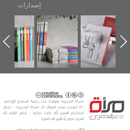
إصدارات
"حماة الباب الأخير":
تصنيف موضوعي
"مرآة البحرين"
الإصدار الأول عن
للوثائق البريطانية
تصدر حصاد
اعتصام الدراز
يقدمه «مركز أوال»
الساحات 2019
وأحداث ساحة
في سلسلة من 5
الفداء لمركز أوال
كتب
للدراسات والتوثيق
«مرآة البحرين» متوفرة تحت رخصة المشاع الإبداعي،
3.0 (يتوجب نسب المقال الى «مراة البحرين» - يحظر
استخدام العمل لأية غايات تجارية - يُحظر القيام بأي
تعديل، تحوير أو تغيير في النص)
للمراسلات: editor [at] bahrainmirror.com