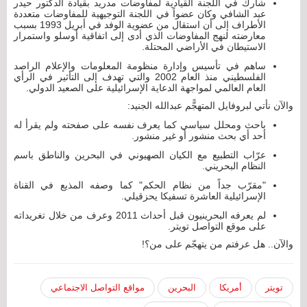
شارك في اللجنة القيادية لمفاوضات مدريد بقيادة الدكتور حيدر
عبد الشافي وكان عضواً في اللجنة التوجيهية للمفاوضات متعددة
الأطراف إلى أن استقال من عضوية الوفد في أبريل 1993 بسبب
معارضته لنهج المفاوضات الذي أدى إلى اتفاقية أوسلو واستمرار
الاستيطان في الأراضي المحتلة.
ساهم في تأسيس وإدارة منظومة المعلومات والإعلام الراصد
الفلسطيني منذ العام 2002 والتي تهدف إلى التأثير في الرأي
العام العالمي لمواجهة الدعاية الإسرائيلية على الصعيد الدولي.
والآن نأتي لبروفايل المتهجًّم عبدالله الجنيد:
باحث ومحلل سياسي كما يعرف نفسه على صفحته ولم يقرأ له
أحد أي بحث منشور أو غير منشور.
عرّاب التطبيع مع الكيان الصهيوني في البحرين والناطق باسم
النظام البحريني.
"مقرّب جداً من نظام الحكم" كما وصفه المذيع في القناة
الإسرائيلية العاشرة تسفيكا يحزقيلي.
لم يعرفه البحرينيون قبل أحداث 2011 وعرف من خلال تغريداته
على موقع التواصل تويتر.
والآن.. هل عرفتم من يتهجّم على من؟!
تويتر
أمريكا
البحرين
مواقع التواصل الاجتماعي