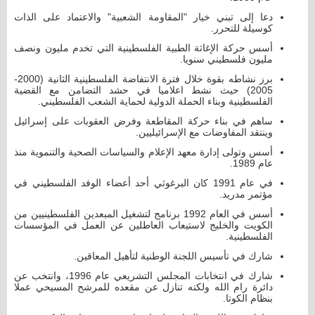
دعا إلى تبني خيار "المقاومة الشعبية" والاعتماد على الذات
كوسيلة للتحرر.
أسس حركة الإغاثة الطبية الفلسطينية التي تخدم مليون ونصف
مليون فلسطيني سنويا.
برز نشاطه بقوة خلال فترة الانتفاضة الفلسطينية الثانية (2000-
2005) حيث نشط اعلاميا في حشد التضامن مع القضية
الفلسطينية وبناء الحملة الدولية لحماية الشعب الفلسطيني.
ساهم في بناء حركة المقاطعة وفرض العقوبات على إسرائيل
وينتقد المفاوضات مع الإسرائيليين.
أسس وتولى إدارة معهد الإعلام والسياسات الصحية والتنموية منذ
عام 1989.
في عام 1991 كان البرغوثي أحد أعضاء الوفد الفلسطيني في
مؤتمر مدريد.
أسس في العام 1992 برنامج لتشغيل المبعدين الفلسطينيين من
الكويت والخليج لاستيعاب العاطلين عن العمل في المؤسسات
الفلسطينية.
شارك في تأسيس اللجنة الوطنية لتأهيل المعاقين.
شارك في انتخابات المجلس التشريعي عام 1996، وانتخب عن
دائرة رام الله ولكنه تنازل عن مقعده للمرشح المسيحي عملا
بنظام الكوتا.