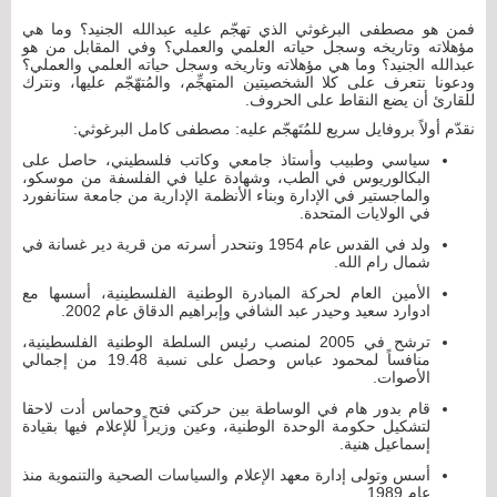
فمن هو مصطفى البرغوثي الذي تهجّم عليه عبدالله الجنيد؟ وما هي
مؤهلاته وتاريخه وسجل حياته العلمي والعملي؟ وفي المقابل من هو
عبدالله الجنيد؟ وما هي مؤهلاته وتاريخه وسجل حياته العلمي والعملي؟
ودعونا نتعرف على كلا الشخصيتين المتهجِّم، والمُتهّجّم عليها، ونترك
للقارئ أن يضع النقاط على الحروف.
نقدّم أولاً بروفايل سريع للمُتَهجّم عليه: مصطفى كامل البرغوثي:
سياسي وطبيب وأستاذ جامعي وكاتب فلسطيني، حاصل على
البكالوريوس في الطب، وشهادة عليا في الفلسفة من موسكو،
والماجستير في الإدارة وبناء الأنظمة الإدارية من جامعة ستانفورد
في الولايات المتحدة.
ولد في القدس عام 1954 وتنحدر أسرته من قرية دير غسانة في
شمال رام الله.
الأمين العام لحركة المبادرة الوطنية الفلسطينية، أسسها مع
ادوارد سعيد وحيدر عبد الشافي وإبراهيم الدقاق عام 2002.
ترشح في 2005 لمنصب رئيس السلطة الوطنية الفلسطينية،
منافساً لمحمود عباس وحصل على نسبة 19.48 من إجمالي
الأصوات.
قام بدور هام في الوساطة بين حركتي فتح وحماس أدت لاحقا
لتشكيل حكومة الوحدة الوطنية، وعين وزيراً للإعلام فيها بقيادة
إسماعيل هنية.
أسس وتولى إدارة معهد الإعلام والسياسات الصحية والتنموية منذ
عام 1989.