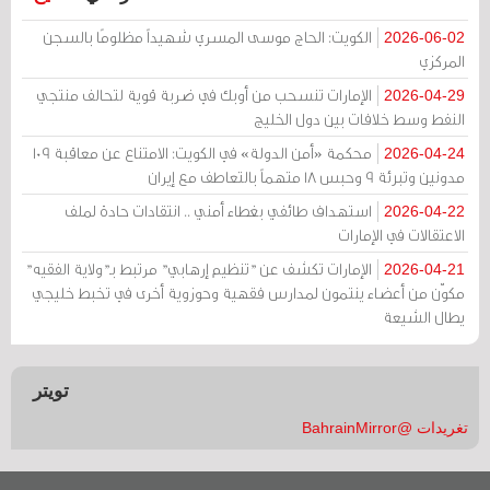
الكويت: الحاج موسى المسري شهيداً مظلومًا بالسجن
2026-06-02
المركزي
الإمارات تنسحب من أوبك في ضربة قوية لتحالف منتجي
2026-04-29
النفط وسط خلافات بين دول الخليج
محكمة «أمن الدولة» في الكويت: الامتناع عن معاقبة 109
2026-04-24
مدونين وتبرئة 9 وحبس 18 متهماً بالتعاطف مع إيران
استهداف طائفي بغطاء أمني .. انتقادات حادة لملف
2026-04-22
الاعتقالات في الإمارات
الإمارات تكشف عن "تنظيم إرهابي" مرتبط بـ"ولاية الفقيه"
2026-04-21
مكوّن من أعضاء ينتمون لمدارس فقهية وحوزوية أخرى في تخبط خليجي
يطال الشيعة
تويتر
تغريدات @BahrainMirror