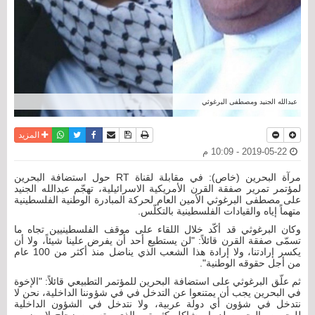
عبدالله الجنيد ومصطفى البرغوثي
نسخة للطباعة
حفظ الموضوع
فيسبوك
تويتر
أرسل الى صديق
واتساب
المزيد
2019-05-22 - 10:09 م
مرآة البحرين (خاص): في مقابلة لقناة RT حول استضافة البحرين
لمؤتمر تمرير صفقة القرن الأمريكية الاسرائيلية، تهجّم عبدالله الجنيد
على مصطفى البرغوثي الأمين العام لحركة المبادرة الوطنية الفلسطينية
متهماً إياه والقيادات الفلسطينية بالتكلّس.
وكان البرغوثي قد أكّد خلال اللقاء على موقف الفلسطينيين تجاه ما
تسمّى صفقة القرن قائلاً: "لن يستطيع أحد أن يفرض علينا شيئاً، ولا أن
يكسر إرادتنا، ولا إرادة هذا الشعب الذي يناضل منذ أكثر من 100 عام
من أجل حقوقه الوطنية".
ثم علّق البرغوثي على استضافة البحرين للمؤتمر التطبيعي قائلاً: "الإخوة
في البحرين يجب أن يمتنعوا عن التدخل في في شؤوننا الداخلية، نحن لا
نتدخل في شؤون أي دولة عربية، ولا نتدخل في الشؤون الداخلية
للبحرين، البحرين لديها مشاكل كثيرة، والذي بيته من زجاج لا يضرب