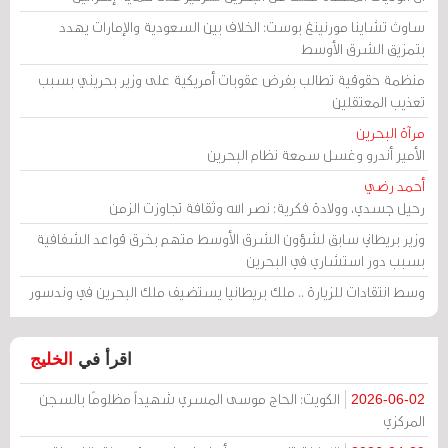
ساوث تشاينا مورنينغ بوست: الخلاف بين السعودية والإمارات يهدد
بتمزيق الشرق الأوسط
منظمة حقوقية تطالب بفرض عقوبات أمريكية على وزير بحريني بسبب
تعذيب المعتقلين
مرآة البحرين
الأمير أندرو وغسل سمعة نظام البحرين
أحمد رضي
رحيل جسدي، وولادة فكرية: نصر الله وثقافة تجاوزت الزمن
وزير بريطاني سابق لشؤون الشرق الأوسط متهم بخرق قواعد الشفافية
بسبب دور استشاري في البحرين
وسط انتقادات للزيارة .. ملك بريطانيا يستضيف ملك البحرين في وندسور
اقرأ في
الخليج
الكويت: الحاج موسى المسري شهيداً مظلومًا بالسجن
2026-06-02
المركزي