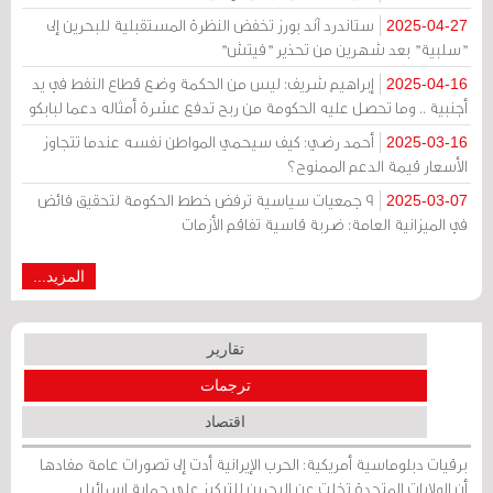
ستاندرد آند بورز تخفض النظرة المستقبلية للبحرين إلى
2025-04-27
"سلبية" بعد شهرين من تحذير "فيتش"
إبراهيم شريف: ليس من الحكمة وضع قطاع النفط في يد
2025-04-16
أجنبية .. وما تحصل عليه الحكومة من ربح تدفع عشرة أمثاله دعما لبابكو
أحمد رضي: كيف سيحمي المواطن نفسه عندما تتجاوز
2025-03-16
الأسعار قيمة الدعم الممنوح؟
9 جمعيات سياسية ترفض خطط الحكومة لتحقيق فائض
2025-03-07
في الميزانية العامة: ضربة قاسية تفاقم الأزمات
المزيد...
تقارير
ترجمات
اقتصاد
برقيات دبلوماسية أمريكية: الحرب الإيرانية أدت إلى تصورات عامة مفادها
أن الولايات المتحدة تخلت عن البحرين للتركيز على حماية إسرائيل