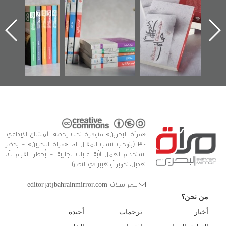
الإصدار الأول عن
للوثائق البريطانية
تصدر حصاد
اعتصام الدراز
يقدمه «مركز أوال»
الساحات 2019
ه
وأحداث ساحة
في سلسلة من 5
الفداء لمركز أوال
كتب
للدراسات والتوثيق
«مرآة البحرين» متوفرة تحت رخصة المشاع الإبداعي،
3.0 (يتوجب نسب المقال الى «مراة البحرين» - يحظر
استخدام العمل لأية غايات تجارية - يُحظر القيام بأي
تعديل، تحوير أو تغيير في النص)
للمراسلات: editor [at] bahrainmirror.com
من نحن؟
أخبار
ترجمات
أجندة