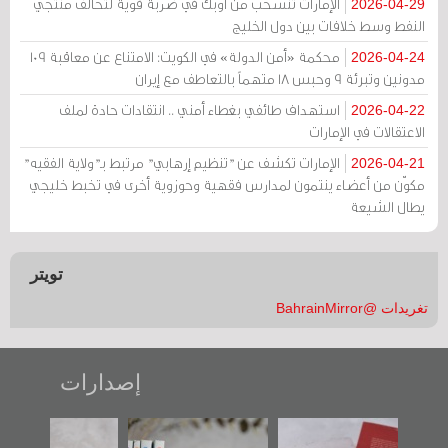
الإمارات تنسحب من أوبك في ضربة قوية لتحالف منتجي
2026-04-29
النفط وسط خلافات بين دول الخليج
محكمة «أمن الدولة» في الكويت: الامتناع عن معاقبة 109
2026-04-24
مدونين وتبرئة 9 وحبس 18 متهماً بالتعاطف مع إيران
استهداف طائفي بغطاء أمني .. انتقادات حادة لملف
2026-04-22
الاعتقالات في الإمارات
الإمارات تكشف عن "تنظيم إرهابي" مرتبط بـ"ولاية الفقيه"
2026-04-21
مكوّن من أعضاء ينتمون لمدارس فقهية وحوزوية أخرى في تخبط خليجي
يطال الشيعة
تويتر
تغريدات @BahrainMirror
إصدارات
"حماة الباب الأخير":
تصنيف موضوعي
"مرآة البحرين"