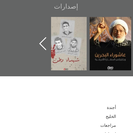
إصدارات
.
شهداء وطن
«جَوْ»: رواية
دعوة للضحك
ة
المعتقل جهاد
أجندة
الخليج
مراجعات