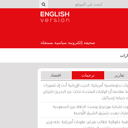
English Version
صحيفة إلكترونية سياسية مستقلة
رات
تقارير
ترجمات
اقتصاد
ات دبلوماسية أمريكية: الحرب الإيرانية أدت إلى تصورات
 مفادها أن الولايات المتحدة تخلت عن البحرين للتركيز
 حماية إسرائيل
ث تشاينا مورنينغ بوست: الخلاف بين السعودية
إمارات يهدد بتمزيق الشرق الأوسط
مة حقوقية تطالب بفرض عقوبات أمريكية على وزير
يني بسبب تعذيب المعتقلين