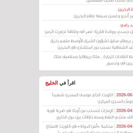
 البحرين
مير أندرو وغسل سمعة نظام البحرين
د رضي
ل جسدي، وولادة فكرية: نصر الله وثقافة تجاوزت الزمن
ر بريطاني سابق لشؤون الشرق الأوسط متهم بخرق
عد الشفافية بسبب دور استشاري في البحرين
 انتقادات للزيارة .. ملك بريطانيا يستضيف ملك
حرين في وندسور
اقرأ في
الخليج
الكويت: الحاج موسى المسري شهيداً
2026-06
ومًا بالسجن المركزي
الإمارات تنسحب من أوبك في ضربة قوية
2026-04
الف منتجي النفط وسط خلافات بين دول الخليج
محكمة «أمن الدولة» في الكويت: الامتناع
2026-04
عن معاقبة 109 مدونين وتبرئة 9 وحبس 18 متهماً