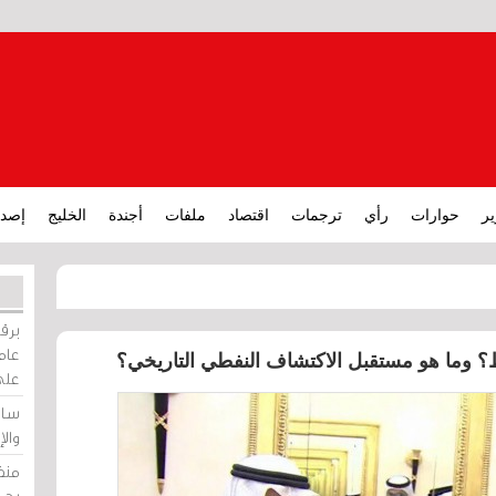
ير
حوارات
رأي
ترجمات
اقتصاد
ملفات
أجندة
الخليج
إصدا
برقي
عامة
ط؟ وما هو مستقبل الاكتشاف النفطي التاريخي؟
على
ساو
وال
منظ
بحر