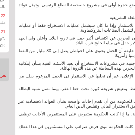
ي يضع حجرة أولى في مشروع خصخصة القطاع الرئيسي. وتمثل عوائد
بالت
-22
طة التشريعية.
حادة
 للاستثمار وإذا ما كان سيشمل عمليات الاستخراج فقط أو عمليات
 لتشمل الصناعات البتروكيماوية.
-21
بـ"
 البحرين عن اكتشاف أكبر حقل في تاريخ البلاد. وأعلن ولي العهد
وحو
في وقت لاحق، أعلن وزير النفط محمد بن خليفة آل خليفة أن الحقل يحتوي على احتياطي يصل إلى 80 مليار من النفط
يا وأمريكا.
تح التملك 100% للشركات الأجنبية في مشروعات الاستخراج أن يعيد الأسئلة الفنية بشأن إمكانية
بحرين بهذه البساطة عن هذه الثروة الهائلة.
تغريدات
الإعلان، غير أن تخليها عن الاستثمار في الحقل المزعوم يقلل من
بالنفط. وتعيش شريحة كبيرة تحت خط الفقر، بينما تصل نسبة البطالة
د للحكومة من أن تقدم إجابات واضحة بشأن العوائد الاقتصادية غير
 الاستقرار المالي وتقليص الدين العام.
 ما إذا كانت الحكومة ستفرض على المستثمرين الأجانب توظيف
ذا كانت الحكومة تنوي فرض ضرائب على المستثمرين في هذا القطاع