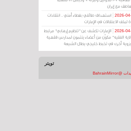
عاطف مع إيران
استهداف طائفي بغطاء أمني .. انتقادات
2026-04
 لملف الاعتقالات في الإمارات
الإمارات تكشف عن "تنظيم إرهابي" مرتبط
2026-04
ولاية الفقيه" مكوّن من أعضاء ينتمون لمدارس فقهية
زوية أخرى في تخبط خليجي يطال الشيعة
تويتر
 @BahrainMirror