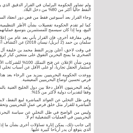
ولم تشاور الحكومة البرلمان في القرار الدقيق الذ
النفط حاليا أكثر من 80% من دخل البلاد.
وجاء القرار بعد أسبوعين فقط من فض دور انعقاد السل
كما لم تقدم الحكومة تفصيلات بشأن الأطر التنظيمية
البيع، وما إذا كان سيسمح للمستثمرين بتوسيع عملياتهم
وفي مفارقة أخرى، فإن القرار يأتي بعد عام من إعلان
سلمان بن حمد (2 أبريل/ نيسان 2018) عن اكتشاف أكبر حقل في مياه الخليج غرب البلاد.
الصخري ما يمنح البحرين التفوق على منتجين كبار كروس
ومن شأن الإعلان عن ف
استثمار الحقل تجاريا، أو على الأقل عن أسباب تخلي ال
ووعدت الحكومة البحرينيين بمزيد من الرخاء بعد هذا 
فرص تحسين أوضاع البحرينيين المعيشية.
ويُعد البحرينيون الأقل دخلا بين دول الخليج الغنية 
وفقا لتقديرات دولية لأكثر من 15%.
وفي ظل التخلي عن العوائد المباشرة لبيع النفط، لاب
المباشرة للقرار مثل خلق فرص عملٍ للبحرينيين وتحقيق
وليس من الواضح في ظل التخلي عن سياسة البحرنة،
البحرينيين في العمليات التشغيلية أم لا.
إلى جانب ذلك، يمكن إثارة تساؤلات أخرى بشأن ما إ
الذي يتوقع أن يدر أرباحا كبيرة عليها.