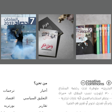
«وطن عكر» رواية
حصاد 2017
عاشوراء البحرين..
جديدة لمعتقل
ويكيليكس السفار
عسكري تصدر عن
الأمريكية
«مرآة البحرين»
من نحن؟
البحرين» متوفرة تحت رخصة المشاع
أخبار
ترجمات
الإبداعي، 3.0 (يتوجب نسب المقال الى «مراة
 - يحظر استخدام العمل لأية غايات تجارية -
التعليق السياسي
اقتصاد
يام بأي تعديل، تحوير أو تغيير في النص)
تقارير
بورتريه