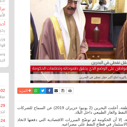
مرآة
الأ
أحم
رحي
وزي
قوا
وسط
الب
اكورة انتاج أكبر حقل نفطي في البحرين
-02
نسخة للطباعة
حفظ الموضوع
فيسبوك
تويتر
أرسل الى صديق
واتساب
المزيد
مظل
-29
مرآة البحرين (خاص): في خطوة هي الأولى في المنطقة، أعلنت البحرين (2 يونيو/ حزيران 2019) عن السماح للشركات
لتح
إلا أن الحكومة لم توضّح المبررات الاقتصادية التي دفعتها لاتخاذ
-24
ب الاستثمار في قطاع النفط على مصراعيه.