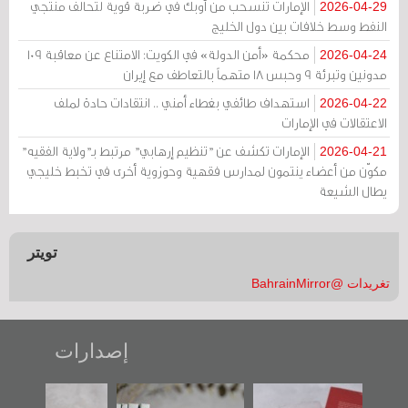
الإمارات تنسحب من أوبك في ضربة قوية لتحالف منتجي
2026-04-29
النفط وسط خلافات بين دول الخليج
محكمة «أمن الدولة» في الكويت: الامتناع عن معاقبة 109
2026-04-24
مدونين وتبرئة 9 وحبس 18 متهماً بالتعاطف مع إيران
استهداف طائفي بغطاء أمني .. انتقادات حادة لملف
2026-04-22
الاعتقالات في الإمارات
الإمارات تكشف عن "تنظيم إرهابي" مرتبط بـ"ولاية الفقيه"
2026-04-21
مكوّن من أعضاء ينتمون لمدارس فقهية وحوزوية أخرى في تخبط خليجي
يطال الشيعة
تويتر
تغريدات @BahrainMirror
إصدارات
"حماة الباب الأخير":
تصنيف موضوعي
"مرآة البحرين"