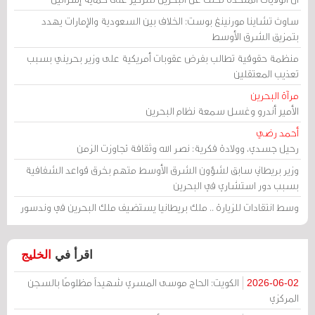
ساوث تشاينا مورنينغ بوست: الخلاف بين السعودية والإمارات يهدد
بتمزيق الشرق الأوسط
منظمة حقوقية تطالب بفرض عقوبات أمريكية على وزير بحريني بسبب
تعذيب المعتقلين
مرآة البحرين
الأمير أندرو وغسل سمعة نظام البحرين
أحمد رضي
رحيل جسدي، وولادة فكرية: نصر الله وثقافة تجاوزت الزمن
وزير بريطاني سابق لشؤون الشرق الأوسط متهم بخرق قواعد الشفافية
بسبب دور استشاري في البحرين
وسط انتقادات للزيارة .. ملك بريطانيا يستضيف ملك البحرين في وندسور
اقرأ في
الخليج
الكويت: الحاج موسى المسري شهيداً مظلومًا بالسجن
2026-06-02
المركزي