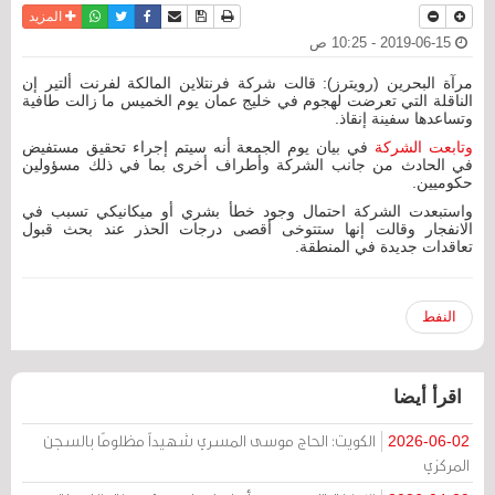
نسخة للطباعة
حفظ الموضوع
فيسبوك
تويتر
أرسل الى صديق
واتساب
المزيد
2019-06-15 - 10:25 ص
مرآة البحرين (رويترز): قالت شركة فرنتلاين المالكة لفرنت ألتير إن
الناقلة التي تعرضت لهجوم في خليج عمان يوم الخميس ما زالت طافية
وتساعدها سفينة إنقاذ.
وتابعت الشركة
في بيان يوم الجمعة أنه سيتم إجراء تحقيق مستفيض
في الحادث من جانب الشركة وأطراف أخرى بما في ذلك مسؤولين
حكوميين.
واستبعدت الشركة احتمال وجود خطأ بشري أو ميكانيكي تسبب في
الانفجار وقالت إنها ستتوخى أقصى درجات الحذر عند بحث قبول
تعاقدات جديدة في المنطقة.
النفط
اقرأ أيضا
الكويت: الحاج موسى المسري شهيداً مظلومًا بالسجن
2026-06-02
المركزي