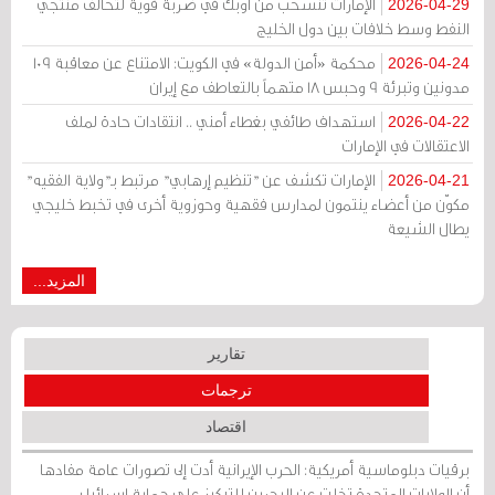
الإمارات تنسحب من أوبك في ضربة قوية لتحالف منتجي
2026-04-29
النفط وسط خلافات بين دول الخليج
محكمة «أمن الدولة» في الكويت: الامتناع عن معاقبة 109
2026-04-24
مدونين وتبرئة 9 وحبس 18 متهماً بالتعاطف مع إيران
استهداف طائفي بغطاء أمني .. انتقادات حادة لملف
2026-04-22
الاعتقالات في الإمارات
الإمارات تكشف عن "تنظيم إرهابي" مرتبط بـ"ولاية الفقيه"
2026-04-21
مكوّن من أعضاء ينتمون لمدارس فقهية وحوزوية أخرى في تخبط خليجي
يطال الشيعة
المزيد...
تقارير
ترجمات
اقتصاد
برقيات دبلوماسية أمريكية: الحرب الإيرانية أدت إلى تصورات عامة مفادها
أن الولايات المتحدة تخلت عن البحرين للتركيز على حماية إسرائيل