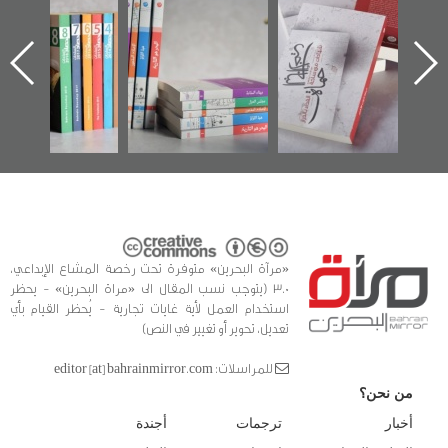
الإصدار الأول عن
للوثائق البريطانية
تصدر حصاد
اعتصام الدراز
يقدمه «مركز أوال»
الساحات 2019
ه
وأحداث ساحة
في سلسلة من 5
الفداء لمركز أوال
كتب
للدراسات والتوثيق
«مرآة البحرين» متوفرة تحت رخصة المشاع الإبداعي،
3.0 (يتوجب نسب المقال الى «مراة البحرين» - يحظر
استخدام العمل لأية غايات تجارية - يُحظر القيام بأي
تعديل، تحوير أو تغيير في النص)
للمراسلات: editor [at] bahrainmirror.com
من نحن؟
أخبار
ترجمات
أجندة