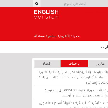
English Version
صحيفة إلكترونية سياسية مستقلة
رات
تقارير
ترجمات
اقتصاد
ات دبلوماسية أمريكية: الحرب الإيرانية أدت إلى تصورات
 مفادها أن الولايات المتحدة تخلت عن البحرين للتركيز
 حماية إسرائيل
ث تشاينا مورنينغ بوست: الخلاف بين السعودية
إمارات يهدد بتمزيق الشرق الأوسط
مة حقوقية تطالب بفرض عقوبات أمريكية على وزير
يني بسبب تعذيب المعتقلين