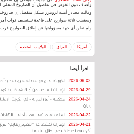
وأضاف دون الخوض في تفاصيل أن الصاروخ المحلي ال
وقالت مصادر أمنية لرويترز بشكل منفصل إن صاروخين
وسقطت ثلاثة صواريخ على قاعدة تستضيف قوات أمريكية
ولم تعلن أي جهة مسؤوليتها عن إطلاق الصواريخ قرب ق
أمريكا
العراق
الولايات المتحدة
اقرأ أيضا
الكويت: الحاج موسى المسري شهيداً مظ
2026-06-02
الإمارات تنسحب من أوبك في ضربة قوية
2026-04-29
2026-04-24
إيران
استهداف طائفي بغطاء أمني .. انتقادات ح
2026-04-22
الإمارات تكشف عن "تنظيم إرهابي" مرتب
2026-04-21
أخرى في تخبط خليجي يطال الشيعة