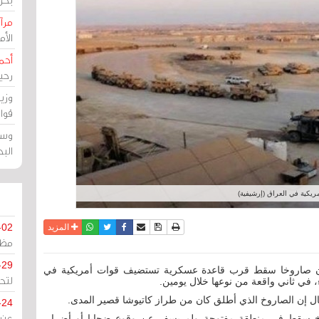
مرآة
الأ
أحم
رحي
وزي
قوا
وسط
الب
ريكية في العراق (إرشيفية)
نسخة للطباعة
حفظ الموضوع
فيسبوك
تويتر
أرسل الى صديق
واتساب
-02
المزيد
مظل
-29
ي بأن صاروخا سقط قرب قاعدة عسكرية تستضيف قوات أمريكية في
لتح
، في ثاني واقعة من نوعها خلال يومين.
قال إن الصاروخ الذي أطلق كان من طراز كاتيوشا قصير المدى.
-24
 سقط في منطقة مفتوحة ولم يسفر عن وقوع ضحايا أو أضرار.