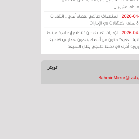
عاطف مع إيران
استهداف طائفي بغطاء أمني .. انتقادات
2026-04
 لملف الاعتقالات في الإمارات
الإمارات تكشف عن "تنظيم إرهابي" مرتبط
2026-04
ولاية الفقيه" مكوّن من أعضاء ينتمون لمدارس فقهية
زوية أخرى في تخبط خليجي يطال الشيعة
تويتر
 @BahrainMirror