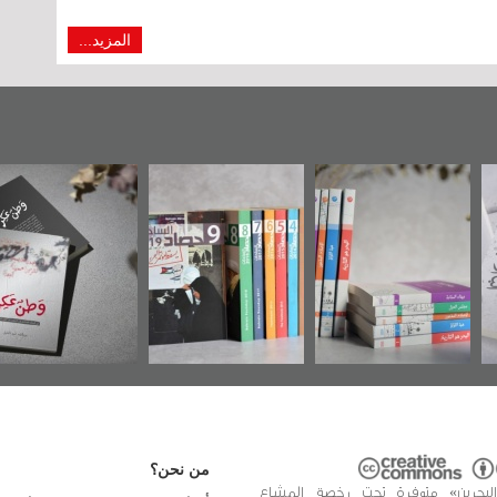
المزيد...
عي
"مرآة البحرين"
«وطن عكر» رواية
حصاد 2017
نية
تصدر حصاد
جديدة لمعتقل
وال»
الساحات 2019
عسكري تصدر عن
في سلسلة من 5
«مرآة البحرين»
من نحن؟
البحرين» متوفرة تحت رخصة المشاع