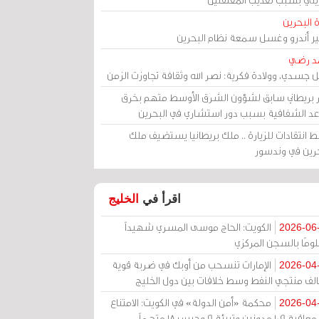
 البحرين
مير أندرو وغسل سمعة نظام البحرين
د رضي
ل جسدي، وولادة فكرية: نصر الله وثقافة تجاوزت الزمن
ر بريطاني سابق لشؤون الشرق الأوسط متهم بخرق
عد الشفافية بسبب دور استشاري في البحرين
 انتقادات للزيارة .. ملك بريطانيا يستضيف ملك
حرين في وندسور
اقرأ في
الخليج
الكويت: الحاج موسى المسري شهيداً
2026-06
ومًا بالسجن المركزي
الإمارات تنسحب من أوبك في ضربة قوية
2026-04
الف منتجي النفط وسط خلافات بين دول الخليج
محكمة «أمن الدولة» في الكويت: الامتناع
2026-04
عن معاقبة 109 مدونين وتبرئة 9 وحبس 18 متهماً