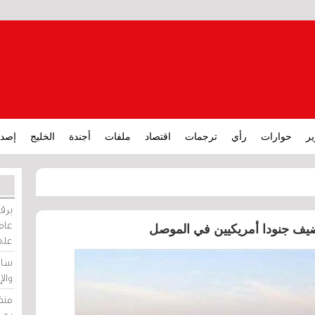
ير
حوارات
رأي
ترجمات
اقتصاد
ملفات
أجندة
الخليج
إصدا
برقي
عامة
ف جنودا أمريكيين في الموصل
على
ساو
وال
منظ
بحر