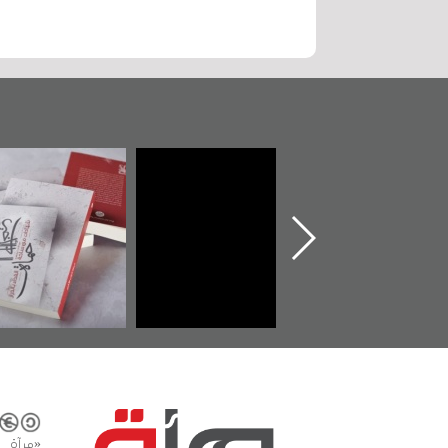
تدشين كتاب "من
"حماة الباب الأخير":
تصنيف موضو
أهل الجنة" عن
الإصدار الأول عن
للوثائق البريطا
الشهيد سيد كاظم
اعتصام الدراز
يقدمه «مركز أ
السهلاوي في ذكراه
وأحداث ساحة
الفداء لمركز أوال
كتب
للدراسات والتوثيق
«مرآة 