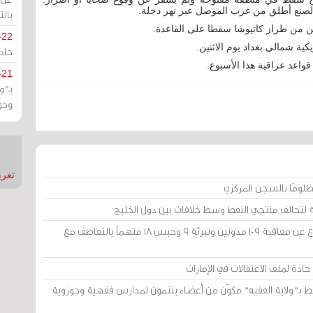
صنع أطلق من غرب الموصل عبر نهر دجلة.
بالت
 من طراز كاتيوشا سقطا على القاعدة.
-22
 شمالي بغداد يوم الاثنين.
حادة
واعد عراقية هذا الأسبوع.
-21
بـ"
وحو
تغريدات
لومًا بالسجن المركزي
 لتحالف منتجي النفط وسط خلافات بين دول الخليج
محكمة «أمن الدولة» في الكويت: الامتناع عن معاقبة 109 مدونين وتبرئة 9 وحبس 18 متهماً بالتعاطف مع
ادة لملف الاعتقالات في الإمارات
ط بـ"ولاية الفقيه" مكوّن من أعضاء ينتمون لمدارس فقهية وحوزوية