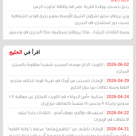
رحيل جسدي، وولادة فكرية: نصر الله وثقافة تجاوزت الزمن
وزير بريطاني سابق لشؤون الشرق الأوسط متهم بخرق قواعد الشفافية
بسبب دور استشاري في البحرين
وسط انتقادات للزيارة .. ملك بريطانيا يستضيف ملك البحرين في وندسور
اقرأ في
الخليج
الكويت: الحاج موسى المسري شهيداً مظلومًا بالسجن
2026-06-02
المركزي
الإمارات تنسحب من أوبك في ضربة قوية لتحالف منتجي
2026-04-29
النفط وسط خلافات بين دول الخليج
محكمة «أمن الدولة» في الكويت: الامتناع عن معاقبة 109
2026-04-24
مدونين وتبرئة 9 وحبس 18 متهماً بالتعاطف مع إيران
استهداف طائفي بغطاء أمني .. انتقادات حادة لملف
2026-04-22
الاعتقالات في الإمارات
الإمارات تكشف عن "تنظيم إرهابي" مرتبط بـ"ولاية الفقيه"
2026-04-21
مكوّن من أعضاء ينتمون لمدارس فقهية وحوزوية أخرى في تخبط خليجي