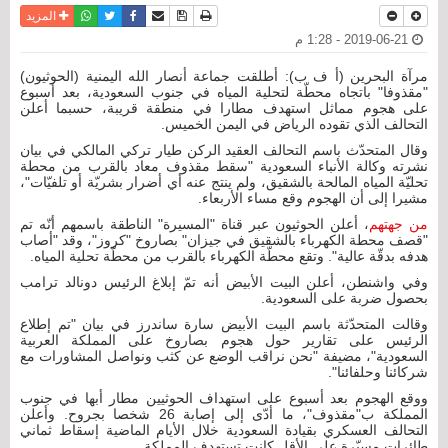
نسخة للطباعة
حفظ الموضوع
فيسبوك
تويتر
أرسل الى صديق
واتساب
المزيد
2019-06-21 - 1:28 م
مرآة البحرين (أ ف ب): أطلقت جماعة أنصار الله اليمنية (الحوثيون)
"مقذوفا" باتجاه محطّة لتحلية المياه في جنوب السعودية، بعد أسبوع
على هجوم مماثل استهدف مطارا في منطقة قريبة، حسبما أعلن
التحالف الذي تقوده الرياض في اليمن الخميس.
وقال المتحدّث باسم التحالف العقيد الركن طيار تركي المالكي في بيان
نشرته وكالة الأنباء السعودية "سقط مقذوف معاد بالقرب من محطة
تحليّة المياه المالحة بالشقيق، ولم ينتج عنه أي أضرار بشريّة أو تلفيّات"،
مشيرا إلى أن الهجوم وقع مساء الأربعاء.
من جهتهم
، أعلن الحوثيون عبر قناة "المسيرة" الناطقة باسمهم أنّه تم
"قصف محطة الكهرباء بالشقيق في جيزان" بصاروخ "كروز"، وقد "أصاب
هدفه بدقّة عالية". وتقع محطّة الكهرباء بالقرب من محطّة تحلية المياه.
وفي واشنطن، أعلن البيت الأبيض أنه تمّ إبلاغ الرئيس دونالد ترامب
بحصول ضربة على السعودية.
وقالت المتحدّثة باسم البيت الأبيض سارة ساندرز في بيان "تم إطلاع
الرئيس على تقارير حول هجوم بصاروخ على المملكة العربية
السعودية"، مضيفة "نحن نراقب الوضع عن كثب ونواصل المشاورات مع
شركائنا وحلفائنا".
ووقع الهجوم بعد أسبوع على استهداف الحوثيين مطار أبها في جنوب
المملكة ب"مقذوف"، ما أدّى إلى إصابة 26 شخصا بجروح. وأعلن
التحالف العسكري بقيادة السعودية خلال الأيام الماضية إسقاط ثماني
طائرات مسيّرة على الأقل كانت تستهدف المملكة.