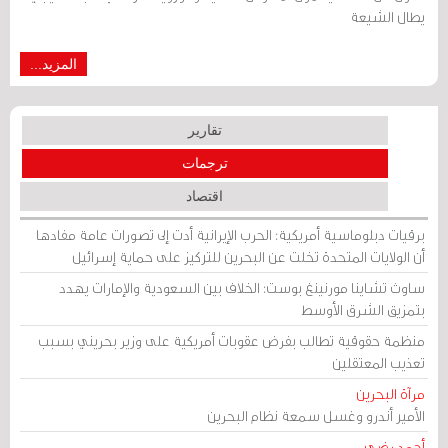
يطال الشيعة
المزيد...
تقارير
ترجمات
اقتصاد
برقيات دبلوماسية أمريكية: الحرب الإيرانية أدت إلى تصورات عامة مفادها
أن الولايات المتحدة تخلت عن البحرين للتركيز على حماية إسرائيل
ساوث تشاينا مورنينغ بوست: الخلاف بين السعودية والإمارات يهدد
بتمزيق الشرق الأوسط
منظمة حقوقية تطالب بفرض عقوبات أمريكية على وزير بحريني بسبب
تعذيب المعتقلين
مرآة البحرين
الأمير أندرو وغسل سمعة نظام البحرين
أحمد رضي