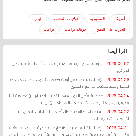
أمريكا
السعودية
الولايات المتحدة
اليمن
الحرب على اليمن
دونالد ترامب
ترامب
اقرأ أيضا
الكويت: الحاج موسى المسري شهيداً مظلومًا بالسجن
2026-06-02
المركزي
الإمارات تنسحب من أوبك في ضربة قوية لتحالف منتجي
2026-04-29
النفط وسط خلافات بين دول الخليج
محكمة «أمن الدولة» في الكويت: الامتناع عن معاقبة 109
2026-04-24
مدونين وتبرئة 9 وحبس 18 متهماً بالتعاطف مع إيران
استهداف طائفي بغطاء أمني .. انتقادات حادة لملف
2026-04-22
الاعتقالات في الإمارات
الإمارات تكشف عن "تنظيم إرهابي" مرتبط بـ"ولاية الفقيه"
2026-04-21
مكوّن من أعضاء ينتمون لمدارس فقهية وحوزوية أخرى في تخبط خليجي