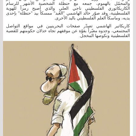
والمحمّل بالهموم، جمعه مع حنظلة الشخصية الأشهر للرسام
الكاريكاتوري الفلسطيني ناجي العلي والذي أصبح رمزاً للهوية
الفلسطينية، وقد صوّر خالد الهاشمي "العُبد" ممسكاً بيد "حنظلة" بإحدى
يديه، وماسكاً العلم الفلسطيني باليد الأخرى.
كاريكاتير الهاشمي تصدّر صفحات البحرينيين في مواقع التواصل
المجتمعي، وجدوه معبّراً بقوّة عن موقفهم تجاه خذلان حكومتهم للقضية
الفلسطينية ونكوصها المخجل.