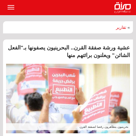
القائمة
الرئيسي
»
تقارير
عشية ورشة صفقة القرن.. البحرينيون يصفونها بـ"الفعل
الشائن" ويعلنون برائتهم منها
بحرينيون يتظاهرون رفضا لصفقة القرن