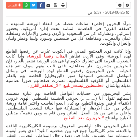
نسخة للطباعة
حفظ الموضوع
فيسبوك
تويتر
أرسل الى صديق
واتساب
المزيد
2019-06-25 - 5:37 ص
مرآة البحرين (خاص): ساعات تفصلنا عن انعقاد الورشة الممهدة لـ
"صفقة القرن" في العاصمة المنامة تحت إدارة أمريكية، بحضور
إسرائيل، ومشاركة كل من السعودية والأردن ومصر والإمارات وسلطنة
عمان والمغرب، ومقاطعة كل من فلسطين وسوريا وليبيا وقطر ولبنان
والعراق والكويت.
وإذا كانت قوى المجتمع المدني في الكويت عبّرت عن رفضها القاطع
لهذه الورشة، وفي الأردن تظاهر ال
مئات رفضاً للورشة
، وإذا كانت
الشعوب العربية التي تشارك حكوماتها في هذه الورشة تشعر بالعار، فإن
البحرينيين يشعرون بعار مضاعف، ففي قلب بيتهم سوف تتم هذه
الخيانة. أعلن البحرينيون رفضهم القاطع لهذه الورشة، في وسائل
التواصل المجتمعي استبدلوا صور (البروفايل) الخاصة بهم بالعلم
الفلسطيني أو الكوفية الفلسطينية، تصدرت صفحاتهم صوراً تضامنية
مذيلة بهاشتاق
#فلسطين_ليست_للبيع
#لا_لصفقة_القرن.
نشر البحرينيون في حسابات التواصل الخاصة بهم عبارة متضمنة
أسمائهم تقول "أنا‫ (...........) بحريني الجنسية فلسطيني الهوى عروبي
الانتماء، ارفض وبقوة التطبيع مع كيان العدو الغاصب واعتبر اقامة ورشة
سلام من أجل الازدهار أو المشاركة فيها خيانة للشعب الفلسطيني،
وأعلن برائتي من هذا الفعل الشائن ومن قام به ومن دعمه"، مذيلين
العبارة بهاشتاج ⁧‫
#بحرينيون_ضد_التطبيع
‬⁩‬.
الفنان البحريني خالد الهاشمي المعروف برسومه الكاريكاتيرية الناقدة
واللاذعة، نشر كاريكاتيراً جمع فيه بين شخصية "العُبد" الذي يعتبر أيقونة
رسوماته منذ عشرون عاماً في وصف حال المواطن البحريني الفقير