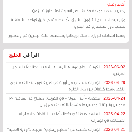
أحمد رضي
رحيل جسدي، وولادة فكرية: نصر الله وثقافة تجاوزت الزمن
وزير بريطاني سابق لشؤون الشرق الأوسط متهم بخرق قواعد الشفافية
بسبب دور استشاري في البحرين
وسط انتقادات للزيارة .. ملك بريطانيا يستضيف ملك البحرين في وندسور
اقرأ في
الخليج
الكويت: الحاج موسى المسري شهيداً مظلومًا بالسجن
2026-06-02
المركزي
الإمارات تنسحب من أوبك في ضربة قوية لتحالف منتجي
2026-04-29
النفط وسط خلافات بين دول الخليج
محكمة «أمن الدولة» في الكويت: الامتناع عن معاقبة 109
2026-04-24
مدونين وتبرئة 9 وحبس 18 متهماً بالتعاطف مع إيران
استهداف طائفي بغطاء أمني .. انتقادات حادة لملف
2026-04-22
الاعتقالات في الإمارات
الإمارات تكشف عن "تنظيم إرهابي" مرتبط بـ"ولاية الفقيه"
2026-04-21