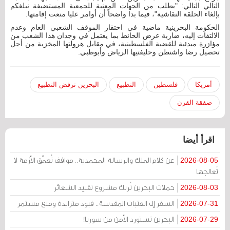
التالي التالي: "بطلب من الجهات المعنية للجمعية المستضيفة نبلغكم
بإلغاء الحلقة النقاشية"، فيما بدا واضحاً أن أوامر عليا منعت إقامتها.
الحكومة البحرينية ماضية في احتقار الموقف الشعبي العام وعدم
الالتفات إليه، ضاربة عرض الحائط بما يعتمل في وجدان هذا الشعب من
مؤازرة مبدئية للقضية الفلسطينية، في مقابل هرولتها المخزية من أجل
تحصيل رضا واشنطن وحليفتيها الرياض وأبوظبي.
أمريكا
فلسطين
التطبيع
البحرين ترفض التطبيع
صفقة القرن
اقرأ أيضا
عن كلام الملك والرسالة المحمدية.. مواقف تُعمّق الأزمة لا
2026-08-05
تُعالجها
حملات البحرين تُربك مشروع تقييد الشعائر
2026-08-03
السفر إلى العتبات المقدسة.. قيود متزايدة ومنع مستمر
2026-07-31
البحرين تستورد الأمن من سوريا!
2026-07-29