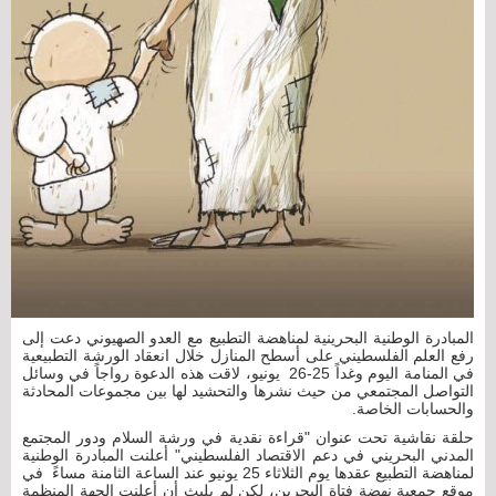
المبادرة الوطنية البحرينية لمناهضة التطبيع مع العدو الصهيوني دعت إلى
رفع العلم الفلسطيني على أسطح المنازل خلال انعقاد الورشة التطبيعية
في المنامة اليوم وغداً 25-26 يونيو، لاقت هذه الدعوة رواجاً في وسائل
التواصل المجتمعي من حيث نشرها والتحشيد لها بين مجموعات المحادثة
والحسابات الخاصة.
حلقة نقاشية تحت عنوان "قراءة نقدية في ورشة السلام ودور المجتمع
المدني البحريني في دعم الاقتصاد الفلسطيني" أعلنت المبادرة الوطنية
لمناهضة التطبيع عقدها يوم الثلاثاء 25 يونيو عند الساعة الثامنة مساءً في
موقع جمعية نهضة فتاة البحرين، لكن لم يلبث أن أعلنت الجهة المنظمة