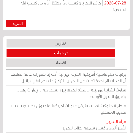
حاكم البحرين: كسب ودّ الاحتلال أوْلى من كسب ثقة
2026-07-28
الشعب!
المزيد...
تقارير
ترجمات
اقتصاد
برقيات دبلوماسية أمريكية: الحرب الإيرانية أدت إلى تصورات عامة مفادها
أن الولايات المتحدة تخلت عن البحرين للتركيز على حماية إسرائيل
ساوث تشاينا مورنينغ بوست: الخلاف بين السعودية والإمارات يهدد
بتمزيق الشرق الأوسط
منظمة حقوقية تطالب بفرض عقوبات أمريكية على وزير بحريني بسبب
تعذيب المعتقلين
مرآة البحرين
الأمير أندرو وغسل سمعة نظام البحرين