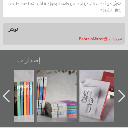
مكوّن من أعضاء ينتمون لمدارس فقهية وحوزوية أخرى في تخبط خليجي
يطال الشيعة
تويتر
تغريدات @BahrainMirror
إصدارات
"حماة الباب الأخير":
تصنيف موضوعي
"مرآة البحرين"
الإصدار الأول عن
للوثائق البريطانية
تصدر حصاد
اعتصام الدراز
يقدمه «مركز أوال»
الساحات 2019
وأحداث ساحة
في سلسلة من 5
الفداء لمركز أوال
كتب
للدراسات والتوثيق