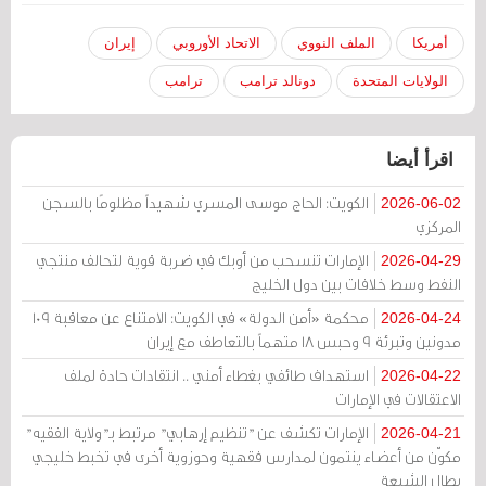
أمريكا
الملف النووي
الاتحاد الأوروبي
إيران
الولايات المتحدة
دونالد ترامب
ترامب
اقرأ أيضا
الكويت: الحاج موسى المسري شهيداً مظلومًا بالسجن
2026-06-02
المركزي
الإمارات تنسحب من أوبك في ضربة قوية لتحالف منتجي
2026-04-29
النفط وسط خلافات بين دول الخليج
محكمة «أمن الدولة» في الكويت: الامتناع عن معاقبة 109
2026-04-24
مدونين وتبرئة 9 وحبس 18 متهماً بالتعاطف مع إيران
استهداف طائفي بغطاء أمني .. انتقادات حادة لملف
2026-04-22
الاعتقالات في الإمارات
الإمارات تكشف عن "تنظيم إرهابي" مرتبط بـ"ولاية الفقيه"
2026-04-21
مكوّن من أعضاء ينتمون لمدارس فقهية وحوزوية أخرى في تخبط خليجي
يطال الشيعة