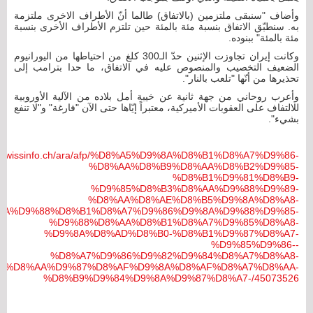
وأضاف "سنبقى ملتزمين (بالاتفاق) طالما أنّ الأطراف الاخرى ملتزمة
به. سنطبّق الاتفاق بنسبة مئة بالمئة حين تلتزم الأطراف الأخرى بنسبة
مئة بالمئة" ببنوده.
وكانت إيران تجاوزت الإثنين حدّ الـ300 كلغ من احتياطها من اليورانيوم
الضعيف التخصيب والمنصوص عليه في الاتفاق، ما حدا بترامب إلى
تحذيرها من أنّها "تلعب بالنار".
وأعرب روحاني من جهة ثانية عن خيبة أمل بلاده من الآلية الأوروبية
للالتفاف على العقوبات الأميركية، معتبراً إيّاها حتى الآن "فارغة" و"لا تنفع
بشيء".
ww.swissinfo.ch/ara/afp/%D8%A5%D9%8A%D8%B1%D8%A7%D9%86-
%D8%AA%D8%B9%D8%AA%D8%B2%D9%85-
%D8%B1%D9%81%D8%B9-
%D9%85%D8%B3%D8%AA%D9%88%D9%89-
%D8%AA%D8%AE%D8%B5%D9%8A%D8%A8-
8A%D9%88%D8%B1%D8%A7%D9%86%D9%8A%D9%88%D9%85-
%D9%88%D8%AA%D8%B1%D8%A7%D9%85%D8%A8-
%D9%8A%D8%AD%D8%B0-%D8%B1%D9%87%D8%A7-
%D9%85%D9%86--
%D8%A7%D9%86%D9%82%D9%84%D8%A7%D8%A8-
4%D8%AA%D9%87%D8%AF%D9%8A%D8%AF%D8%A7%D8%AA-
%D8%B9%D9%84%D9%8A%D9%87%D8%A7-/45073526