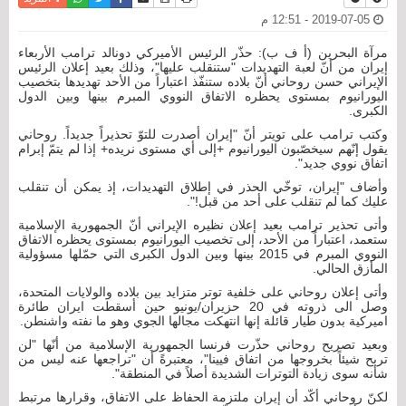
2019-07-05 - 12:51 م
مرآة البحرين (أ ف ب): حذّر الرئيس الأميركي دونالد ترامب الأربعاء
إيران من أنّ لعبة التهديدات "ستنقلب عليها"، وذلك بعيد إعلان الرئيس
الإيراني حسن روحاني أنّ بلاده ستنفّذ اعتباراً من الأحد تهديدها بتخصيب
اليورانيوم بمستوى يحظره الاتفاق النووي المبرم بينها وبين الدول
الكبرى.
وكتب ترامب على تويتر أنّ "إيران أصدرت للتوّ تحذيراً جديداً. روحاني
يقول إنّهم سيخصّبون اليورانيوم +إلى أي مستوى نريده+ إذا لم يتمّ إبرام
اتفاق نووي جديد".
وأضاف "إيران، توخّي الحذر في إطلاق التهديدات، إذ يمكن أن تنقلب
عليك كما لم تنقلب على أحد من قبل!".
وأتى تحذير ترامب بعيد إعلان نظيره الإيراني أنّ الجمهورية الإسلامية
ستعمد، اعتباراً من الأحد، إلى تخصيب اليورانيوم بمستوى يحظره الاتفاق
النووي المبرم في 2015 بينها وبين الدول الكبرى التي حمّلها مسؤولية
المأزق الحالي.
وأتى إعلان روحاني على خلفية توتر متزايد بين بلاده والولايات المتحدة،
وصل الى ذروته في 20 حزيران/يونيو حين أسقطت ايران طائرة
اميركية بدون طيار قائلة إنها انتهكت مجالها الجوي وهو ما نفته واشنطن.
وبعيد تصريح روحاني حذّرت فرنسا الجمهورية الإسلامية من أنّها "لن
تربح شيئاً بخروجها من اتفاق فيينا"، معتبرةً أن "تراجعها عنه ليس من
شأنه سوى زيادة التوترات الشديدة أصلاً في المنطقة".
لكنّ روحاني أكّد أن إيران ملتزمة الحفاظ على الاتفاق، وقرارها مرتبط