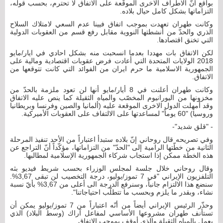
بواقع أنّ الاطراف الاخرى الموقّعة على الاتفاق لا تحترم، بحسب قوله،
التزاماتها بشكل كامل حيال بلاده.
وكانت طهران تعهدت بموجب اتفاق فيينا عدم السعي لامتلاك السلاح
الذري والحدّ من أنشطتها النووية مقابل رفع قسم من العقوبات الدولية
التي تخنق اقتصادها.
لكن الاتفاق بات مهددا بعدما انسحبت منه بشكل احادي في ايار/مايو
2018 الولايات المتحدة التي أعادت فرض عقوبات اقتصادية ومالية على
الجمهورية الاسلامية ما حرم ايران من الفوائد التي كانت تتوقعها من
الاتفاق.
وكانت طهران أعلنت في 8 أيار/مايو أنها لن تعود ملزمة بالحدّ من
مخزونها من اليورانيوم المخصّب والمياه الثقيلة كما ينص عليه الاتفاق
وقد أمهلت الدول الاخرى الموقعة عليه (ألمانيا والصين وفرنسا وبريطانيا
وروسيا) "60 يوماً" لمساعدتها على الالتفاف على العقوبات الأميركية.
- "قلق شديد"-
وفي تصريحه قال روحاني إنّ بلاده ستبدأ اعتباراً من الأحد تنفيذ المرحلة
الثانية من خطّتها الرامية إلى "الحدّ" من التزاماتها، مؤكّداً أنّ التراجع عن
هذه الخطة ممكن إذا استجاب شركاء الجمهورية الإسلامية لمطالبها.
وقال روحاني خلال جلسة لمجلس الوزراء بحسب شريط فيديو بثه
التلفزيون الإيراني "في 7 تموز/يوليو، درجة التخصيب لن تبقى 3,67%.
سنضع هذا الالتزام جانباً، وسنرفع الدرجة الى أعلى من 3,67% بأيّ نسبة
نشاء، وبقدر ما يلزم وبحسب ما تتطلّب احتياجاتنا".
وحذّر الرئيس الإيراني أيضاً من أنّه اعتباراً من 7 تموز/يوليو يمكن أن
تستأنف طهران مشروعها الأساسي لمفاعل آراك (وسط البلاد) الذي
يعمل بالمياه الثقيلة والذي أوقف بموجب الاتفاق.