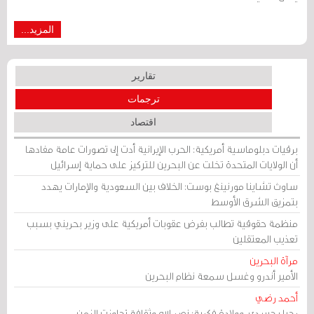
المزيد...
تقارير
ترجمات
اقتصاد
برقيات دبلوماسية أمريكية: الحرب الإيرانية أدت إلى تصورات عامة مفادها
أن الولايات المتحدة تخلت عن البحرين للتركيز على حماية إسرائيل
ساوث تشاينا مورنينغ بوست: الخلاف بين السعودية والإمارات يهدد
بتمزيق الشرق الأوسط
منظمة حقوقية تطالب بفرض عقوبات أمريكية على وزير بحريني بسبب
تعذيب المعتقلين
مرآة البحرين
الأمير أندرو وغسل سمعة نظام البحرين
أحمد رضي
رحيل جسدي، وولادة فكرية: نصر الله وثقافة تجاوزت الزمن