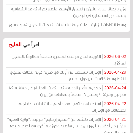
وزير بريطاني سابق لشؤون الشرق الأوسط متهم بخرق قواعد الشفافية
بسبب دور استشاري في البحرين
وسط انتقادات للزيارة .. ملك بريطانيا يستضيف ملك البحرين في وندسور
اقرأ في
الخليج
الكويت: الحاج موسى المسري شهيداً مظلومًا بالسجن
2026-06-02
المركزي
الإمارات تنسحب من أوبك في ضربة قوية لتحالف منتجي
2026-04-29
النفط وسط خلافات بين دول الخليج
محكمة «أمن الدولة» في الكويت: الامتناع عن معاقبة 109
2026-04-24
مدونين وتبرئة 9 وحبس 18 متهماً بالتعاطف مع إيران
استهداف طائفي بغطاء أمني .. انتقادات حادة لملف
2026-04-22
الاعتقالات في الإمارات
الإمارات تكشف عن "تنظيم إرهابي" مرتبط بـ"ولاية الفقيه"
2026-04-21
مكوّن من أعضاء ينتمون لمدارس فقهية وحوزوية أخرى في تخبط خليجي
يطال الشيعة