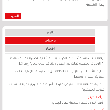
يطال الشيعة
المزيد...
تقارير
ترجمات
اقتصاد
برقيات دبلوماسية أمريكية: الحرب الإيرانية أدت إلى تصورات عامة مفادها
أن الولايات المتحدة تخلت عن البحرين للتركيز على حماية إسرائيل
ساوث تشاينا مورنينغ بوست: الخلاف بين السعودية والإمارات يهدد
بتمزيق الشرق الأوسط
منظمة حقوقية تطالب بفرض عقوبات أمريكية على وزير بحريني بسبب
تعذيب المعتقلين
مرآة البحرين
الأمير أندرو وغسل سمعة نظام البحرين
أحمد رضي