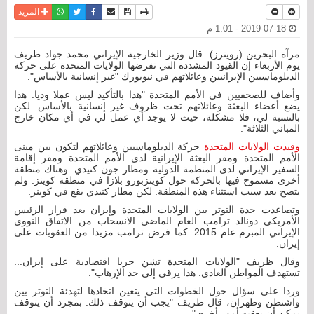
نسخة للطباعة
حفظ الموضوع
فيسبوك
تويتر
أرسل الى صديق
واتساب
المزيد
2019-07-18 - 1:01 م
مرآة البحرين (رويترز): قال وزير الخارجية الإيراني محمد جواد ظريف
يوم الأربعاء إن القيود المشددة التي تفرضها الولايات المتحدة على حركة
الدبلوماسيين الإيرانيين وعائلاتهم في نيويورك "غير إنسانية بالأساس".
وأضاف للصحفيين في الأمم المتحدة "هذا بالتأكيد ليس عملا وديا. هذا
يضع أعضاء البعثة وعائلاتهم تحت ظروف غير إنسانية بالأساس. لكن
بالنسبة لي، فلا مشكلة، حيث لا يوجد أي عمل لي في أي مكان خارج
المباني الثلاثة".
وقيدت الولايات المتحدة
حركة الدبلوماسيين وعائلاتهم لتكون بين مبنى
الأمم المتحدة ومقر البعثة الإيرانية لدى الأمم المتحدة ومقر إقامة
السفير الإيراني لدى المنظمة الدولية ومطار جون كنيدي. وهناك منطقة
أخرى مسموح فيها بالحركة حول كوينزبورو بلازا في منطقة كوينز. ولم
يتضح بعد سبب استثناء هذه المنطقة. لكن مطار كنيدي يقع في كوينز.
وتصاعدت حدة التوتر بين الولايات المتحدة وإيران بعد قرار الرئيس
الأمريكي دونالد ترامب العام الماضي الانسحاب من الاتفاق النووي
الإيراني المبرم عام 2015. كما فرض ترامب مزيدا من العقوبات على
إيران.
وقال ظريف "الولايات المتحدة تشن حربا اقتصادية على إيران...
تستهدف المواطن العادي. هذا يرقى إلى حد الإرهاب".
وردا على سؤال حول الخطوات التي يتعين اتخاذها لتهدئة التوتر بين
واشنطن وطهران، قال ظريف "يجب أن يتوقف ذلك. بمجرد أن يتوقف
يمكن أن يعقبه أمور أخرى".