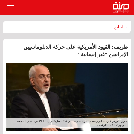
القائمة
الرئيسي
»
الخليج
ظريف: القيود الأمريكية على حركة الدبلوماسيين
الإيرانيين "غير إنسانية"
صورة لوزير خارجية ايران محمد جواد ظريف في 24 نيسان/ابريل 2018 في الامم المتحدة
بنيويورك ا ف ب/ارشيف