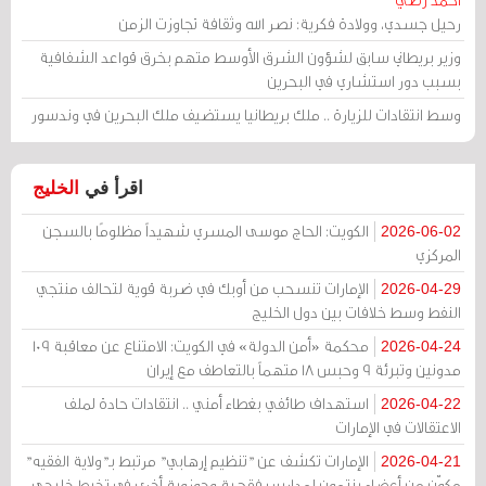
رحيل جسدي، وولادة فكرية: نصر الله وثقافة تجاوزت الزمن
وزير بريطاني سابق لشؤون الشرق الأوسط متهم بخرق قواعد الشفافية
بسبب دور استشاري في البحرين
وسط انتقادات للزيارة .. ملك بريطانيا يستضيف ملك البحرين في وندسور
اقرأ في
الخليج
الكويت: الحاج موسى المسري شهيداً مظلومًا بالسجن
2026-06-02
المركزي
الإمارات تنسحب من أوبك في ضربة قوية لتحالف منتجي
2026-04-29
النفط وسط خلافات بين دول الخليج
محكمة «أمن الدولة» في الكويت: الامتناع عن معاقبة 109
2026-04-24
مدونين وتبرئة 9 وحبس 18 متهماً بالتعاطف مع إيران
استهداف طائفي بغطاء أمني .. انتقادات حادة لملف
2026-04-22
الاعتقالات في الإمارات
الإمارات تكشف عن "تنظيم إرهابي" مرتبط بـ"ولاية الفقيه"
2026-04-21
مكوّن من أعضاء ينتمون لمدارس فقهية وحوزوية أخرى في تخبط خليجي