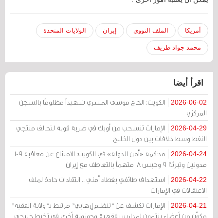
أمريكا
الملف النووي
إيران
الولايات المتحدة
محمد جواد ظريف
اقرأ أيضا
الكويت: الحاج موسى المسري شهيداً مظلومًا بالسجن
2026-06-02
المركزي
الإمارات تنسحب من أوبك في ضربة قوية لتحالف منتجي
2026-04-29
النفط وسط خلافات بين دول الخليج
محكمة «أمن الدولة» في الكويت: الامتناع عن معاقبة 109
2026-04-24
مدونين وتبرئة 9 وحبس 18 متهماً بالتعاطف مع إيران
استهداف طائفي بغطاء أمني .. انتقادات حادة لملف
2026-04-22
الاعتقالات في الإمارات
الإمارات تكشف عن "تنظيم إرهابي" مرتبط بـ"ولاية الفقيه"
2026-04-21
مكوّن من أعضاء ينتمون لمدارس فقهية وحوزوية أخرى في تخبط خليجي