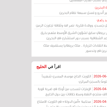
 البحرين
مير أندرو وغسل سمعة نظام البحرين
د رضي
ل جسدي، وولادة فكرية: نصر الله وثقافة تجاوزت الزمن
ر بريطاني سابق لشؤون الشرق الأوسط متهم بخرق
عد الشفافية بسبب دور استشاري في البحرين
 انتقادات للزيارة .. ملك بريطانيا يستضيف ملك
حرين في وندسور
اقرأ في
الخليج
الكويت: الحاج موسى المسري شهيداً
2026-06
ومًا بالسجن المركزي
الإمارات تنسحب من أوبك في ضربة قوية
2026-04
الف منتجي النفط وسط خلافات بين دول الخليج
محكمة «أمن الدولة» في الكويت: الامتناع
2026-04
عن معاقبة 109 مدونين وتبرئة 9 وحبس 18 متهماً