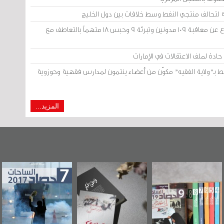
 لتحالف منتجي النفط وسط خلافات بين دول الخليج
محكمة «أمن الدولة» في الكويت: الامتناع عن معاقبة 109 مدونين وتبرئة 9 وحبس 18 متهماً بالتعاطف مع
ادة لملف الاعتقالات في الإمارات
ط بـ"ولاية الفقيه" مكوّن من أعضاء ينتمون لمدارس فقهية وحوزوية
المزيد...
 البحرين"
«وطن عكر» رواية
حصاد 2017
عاشوراء
ر حصاد
جديدة لمعتقل
ويكيلي
 2019
عسكري تصدر عن
ال
«مرآة البحرين»