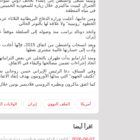
وبينما تسعى واشنطن إلى إنشاء تحالف دولي لمواكبة 
الجنرال كينيث ماكينزي خلال زيارة للسعودية الخميس، 
في مياه المنطقة.
ومن جانبها، أعلنت وزارة الدفاع البريطانية الثلاثاء عز
الخطوة "روتينية" ولا علاقة لها بالتوتر الحالي.
واتخذ دونالد ترامب منذ وصوله إلى السلطة موقفاً عدائ
إيران.
وبعد انسحاب واشنطن 
وأدت إلى خسارتها غالبية مشتري نفطها.
ومنذ أيار/مايو بدأت طهران بالتخلي عن بعض التزاماته
اتخاذ إجراءات تضمن مصالحها والبقاء في الاتفاق.
وفي السياق، دعا الرئيس الإيراني حسن روحاني نظي
"تكثيف الجهود" التي يبذلها الأوروبيون بهدف إنقاذ الاتفا
كما اتفق ماكرون ونظيره الروسي فلاديمير بوتين خلال م
أمريكا
الملف النووي
إيران
الولايات ا
اقرأ أيضا
الكويت: الحاج موسى المسري شهيداً مظ
2026-06-02