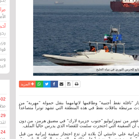
مرآة
الأ
أحم
رحي
وزي
قوا
وسط
الب
ابع للحرس الثوري في مياه الخليج
نسخة للطباعة
حفظ الموضوع
فيسبوك
تويتر
أرسل الى صديق
واتساب
المزيد
-02
 "ناقلة نفط أجنبية" وطاقمها لاتهامهما بنقل حمولة "مهربة" من
مظل
مرتبطة بناقلات نفط في هذه المنطقة التي تشهد توتراً متصاعداً
-29
بع عشر من تموز/يوليو "جنوب جزيرة لارك" في مضيق هرمز، من دون
لتح
ف أن السفينة التي احتجزت سلمت للقضاء الذي يدرس حاليا الملف.
-24
رانية علي خامنئي أنّ بلاده لن تدع احتجاز سفينة إيرانية من قبل