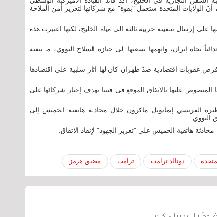
السفن التجارية في الخليج، أكّد قائد القيادة الأميركية الوسطى
أنّ الولايات المتحدة ستعمل "بقوة" مع شركائها لتعزيز أمن الملاحة
مها على إرسال سفينة حربية ثالثة الى مياه الخليج، لكنها اعتبرت هذه
ياً تجاه إيران، واتهمها بسعيها إلى حيازة السلاح النووي، ما تنفيه
من اتفاق 2015، فإنّها أعادت فرض عقوبات اقتصادية ضدّ طهران كان لها اثار سلبية على اقتصادها
ا المنصوص عليها بالاتفاق الموقع في فيينا بهدف إجبار شركائها على
ره الفرنسي إيمانويل ماكرون خلال محادثة هاتفية الخميس إلى
ق النووي.
حادثة هاتفية الخميس على "تعزيز الجهود" لإنقاذ الاتفاق.
لمتحدة
دونالد ترامب
ترامب
مضيق هرمز
لومًا بالسجن المركزي