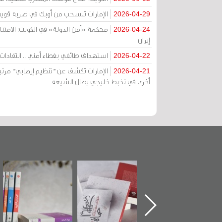
الإمارات تنسحب من أوبك في ضربة قوية
2026-04-29
2026-04-24
إيران
استهداف طائفي بغطاء أمني .. انتقادات ح
2026-04-22
الإمارات تكشف عن "تنظيم إرهابي" مرتب
2026-04-21
أخرى في تخبط خليجي يطال الشيعة
كتاب "من
"حماة الباب الأخير":
تصنيف موضوعي
"مرآة
لجنة" عن
الإصدار الأول عن
للوثائق البريطانية
تصد
 سيد كاظم
اعتصام الدراز
يقدمه «مركز أوال»
الساحات
ي في ذكراه
وأحداث ساحة
في سلسلة من 5
الفداء لمركز أوال
كتب