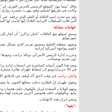
وكانت في طريقها لتسليم وقود مهرب مصدره زوارق إير
ولم يتم تحديد اسم الناقلة أو العلم الذي ترفعه. غير أن
التي قالت السلطات الإيرانية الثلاثاء إنّها قدّمت لها ا
-اتهامات متبادلة-
تموز/يوليو.
وتشهد منطقة الخليج ومضيق هرمز الذي يشكل معبراً ل
خلفية مواجهة أميركية إيرانية.
وعززت إدارة الرئيس الأميركي دونالد ترامب وجودها 
دون تقديم توضيحات.
في 20 حزيران/يونيو إثر إسقاط طهران طائرة مسيّرة أميركية.
وأعلن ترامب
في وقت لاحق أنّه أوقف في الدقائق الأخ
وتقول طهران إنّ الطائرة دخلت مجالها الجوي، ما تنفي
وتتهم الولايات المتحدة إيران بالوقوف خلف هجمات 
مايو، وبالوقوف خلف هجومين آخرين تعرضت لهما سفي
وتنفي إيران هذه الاتهامات.
-"بقوة"-