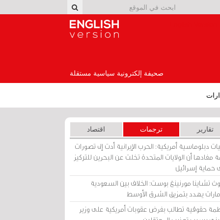
English Version
صحيفة إلكترونية سياسية مستقلة
رات
تقارير
ترجمات
اقتصاد
ات دبلوماسية أمريكية: الحرب الإيرانية أدت إلى تصورات
 مفادها أن الولايات المتحدة تخلت عن البحرين للتركيز
 حماية إسرائيل
ث تشاينا مورنينغ بوست: الخلاف بين السعودية
إمارات يهدد بتمزيق الشرق الأوسط
مة حقوقية تطالب بفرض عقوبات أمريكية على وزير
يني بسبب تعذيب المعتقلين