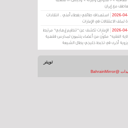
عاطف مع إيران
استهداف طائفي بغطاء أمني .. انتقادات
2026-04
 لملف الاعتقالات في الإمارات
الإمارات تكشف عن "تنظيم إرهابي" مرتبط
2026-04
ولاية الفقيه" مكوّن من أعضاء ينتمون لمدارس فقهية
زوية أخرى في تخبط خليجي يطال الشيعة
تويتر
 @BahrainMirror