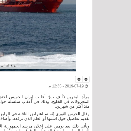
زورق إيراني ت
2019-07-19 - 12:35 م
مرآة البحرين (أ ف ب): أعلنت إيران الخميس احتجاز
المحروقات في الخليج، وذلك في أعقاب سلسلة حوادث 
منذ أكثر من شهرين.
وقال الحرس الثوري إنّه تم اعتراض الناقلة في الرا
تقديم تفاصيل حول اسمها أو العلم الذي ترفعه. وأضا
ويأتي ذلك بعد يومين على إعلان مرشد الجمهورية الإي
السلطات البريطانية قبالة جبل طارق في 4 تموز/يوليو، "يمرّ من دون ردّ، وستردّ على ذلك في الفرصة والمكان المناسبين".