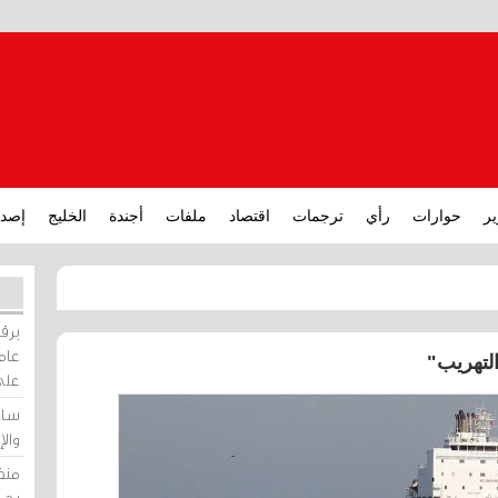
ير
حوارات
رأي
ترجمات
اقتصاد
ملفات
أجندة
الخليج
إصدا
برقي
عامة
التهريب"
على
ساو
وال
منظ
بحر