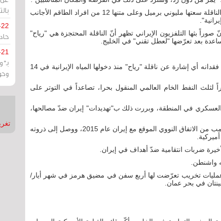
بالت
وقال "سيبا نيوز" الموقع الرسمي للحرس الثوري، إن "الناقلة سعتها مليوني برميل وعلى متنها 12 من افراد الطاقم الأجانب
انية".
-22
ّ صوراً بثها التلفزيون الإيراني تظهر أنّ الناقلة المحتجزة هي "رياح"
حادة
لمساعدة بعد تعرّضها "لعطل تقني" في الخليج.
-21
بـ"
وسبق لموقع تتبع الناقلات "تانكر تراكرز" أن أشار إلى فقدانه أي إشارة عن ناقلة "رياح" منذ دخولها المياه الإيرانية في 14
وحو
ثلث النفط الخام العالمي المنقول بحرا، تصاعداً في التوتر على
العسكري في المنطقة، وبررت ذلك ب"تهديدات" إيران ضدّ مصالحها،
تغريدات
ويجد هذا التوتر أسبابه المباشرة في انسحاب إدارة ترامب من الاتفاق النووي الموقع مع إيران عام 2015، ووصل إلى ذروته
يرة ضربات انتقامية ضدّ أهداف في إيران.
ه واشنطن.
وعمليات تخريب تعرّضت لها أربع سفن في مضيق هرمز في شهر أيار/
نتان في بحر عمان.