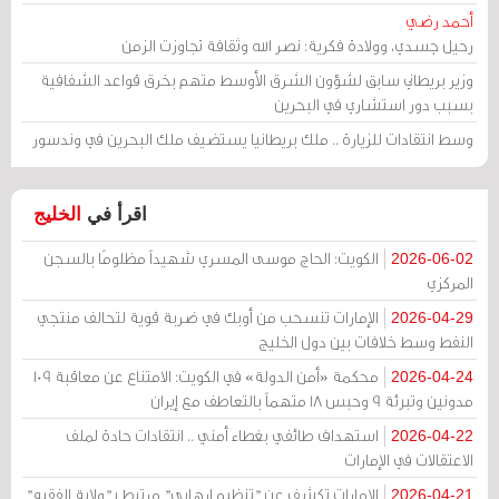
أحمد رضي
رحيل جسدي، وولادة فكرية: نصر الله وثقافة تجاوزت الزمن
وزير بريطاني سابق لشؤون الشرق الأوسط متهم بخرق قواعد الشفافية
بسبب دور استشاري في البحرين
وسط انتقادات للزيارة .. ملك بريطانيا يستضيف ملك البحرين في وندسور
اقرأ في
الخليج
الكويت: الحاج موسى المسري شهيداً مظلومًا بالسجن
2026-06-02
المركزي
الإمارات تنسحب من أوبك في ضربة قوية لتحالف منتجي
2026-04-29
النفط وسط خلافات بين دول الخليج
محكمة «أمن الدولة» في الكويت: الامتناع عن معاقبة 109
2026-04-24
مدونين وتبرئة 9 وحبس 18 متهماً بالتعاطف مع إيران
استهداف طائفي بغطاء أمني .. انتقادات حادة لملف
2026-04-22
الاعتقالات في الإمارات
الإمارات تكشف عن "تنظيم إرهابي" مرتبط بـ"ولاية الفقيه"
2026-04-21