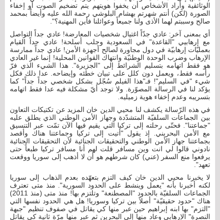
الوثائقية وأراد الأشخاص أن يخفوا هويتهم يتم تضخيم الصوت أو إخفاء
الصورة (لكن) أنتم شهرتم بهشام البلوشي رحمة الله عليه وأيضاً بمحمد
صالح وسببتم لهما الأذى ولنا جميعاً وعوائلنا فأين المهنية؟".
أي بمعنى آخر: عادي جدّاً اغتيال شخصيات المعارضة! عادي جداً التواصل
مع إرهابيي "القاعدة" في السعودية وجلب أسلحة! عادي جداً القيام
بعمليّات إرهابيّة في دول مجاورة لصالح أجهزة الأمن! عادي جداً ممارسة
الإرهاب وضرب الوحدة الوطنيّة وانتهاك القوانين المحلية! إنما غير العادي
هو فقط اتهامه بتسليم الشرائط إلى "الجزيرة". هذا الشيء الذي فرّ
رأسه فقط، ويعمل دون كلل على تبيان خطئه وإيضاحه. عدا ذلك فكل
شيء "في السليم"! فـ"هذا الفيلم سُجّل بشكل شخصي جداً جداً" كما
يؤكد لنا في الرسالة المصوّرة. ولا توجد أيّ مشكلة فيه عدا فقط اتهامه
بتسريبه وعدم إخفاء هوية زميليه.
في هذه الرّسالة يكشف لنا محيي الدين خان المزيد عن تكتيكات التعاون
بين الجماعات السلفيّة المتشدّدة وجهاز الأمن الوطني الذي يطلق عليه
"جماعتنا". فحتّى رحلته إلى تركيا التي يقيم فيها الآن تمّت عبر التنسيق
مع الأمن البحريني. إذ يقول "أتيت إلى تركيا وجماعتنا هناك وأقصد
بجماعتنا جهاز الأمن الوطني والتحقيقات الجنائية لأن التحقيقات الجنائية
نادوني قالوا لي انت وين مسافر قلت لهم أنا مسافر تركيا طبعاً حتى
يرفعوا منع السفر (عني) كان شرطهم هو أن لا أذهب إلى سوريا ووقعت
تعهد".
لا يخبرنا محيي الدين خان كيف التزم بتعهّده بعدم الذهاب إلى سوريا
لكنه أخبرنا بأنه "يعمل وينشط على الحدود السورية". منذ متى تعترف
الجماعات السلفيّة بالحدود "المصطنعة" وتلتزم بها! منذ متى (منذ 2011)
هناك "حدود حقيقيّة" أصلاً بين تركيا وسوريا! هل هي الحدود نفسها التي
"التزم" بها ابنه إبراهيم حين عبر منها كي يقاتل في صفوف تنظيم "جبهة
النصرة" الإرهابي وعاد منها إلى البحرين ثم عبر منها مرّة ثانية كي يقاتل