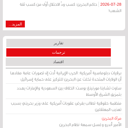
حاكم البحرين: كسب ودّ الاحتلال أوْلى من كسب ثقة
2026-07-28
الشعب!
المزيد...
تقارير
ترجمات
اقتصاد
برقيات دبلوماسية أمريكية: الحرب الإيرانية أدت إلى تصورات عامة مفادها
أن الولايات المتحدة تخلت عن البحرين للتركيز على حماية إسرائيل
ساوث تشاينا مورنينغ بوست: الخلاف بين السعودية والإمارات يهدد
بتمزيق الشرق الأوسط
منظمة حقوقية تطالب بفرض عقوبات أمريكية على وزير بحريني بسبب
تعذيب المعتقلين
مرآة البحرين
الأمير أندرو وغسل سمعة نظام البحرين