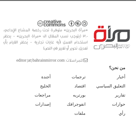
«مرآة البحرين» متوفرة تحت رخصة المشاع الإبداعي،
3.0 (يتوجب نسب المقال الى «مراة البحرين» - يحظر
استخدام العمل لأية غايات تجارية - يُحظر القيام بأي
تعديل، تحوير أو تغيير في النص)
للمراسلات: editor [at] bahrainmirror.com
من نحن؟
أخبار
ترجمات
أجندة
التعليق السياسي
اقتصاد
الخليج
تقارير
بورتريه
مراجعات
حوارات
انفوجرافك
إصدارات
رأي
ملفات