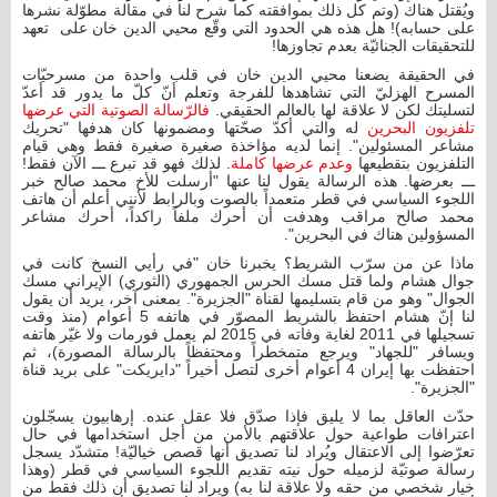
ويُقتل هناك (وتم كل ذلك بموافقته كما شرح لنا في مقالة مطوّلة نشرها
على حسابه)! هل هذه هي الحدود التي وقّع محيي الدين خان على تعهد
للتحقيقات الجنائيّة بعدم تجاوزها!
في الحقيقة يضعنا محيي الدين خان في قلب واحدة من مسرحيّات
المسرح الهزليّ التي تشاهدها للفرجة وتعلم أنّ كلّ ما يدور قد أعدّ
لتسليتك لكن لا علاقة لها بالعالم الحقيقي.
فالرّسالة الصوتية التي عرضها
تلفزيون البحرين
له والتي أكدّ صحّتها ومضمونها كان هدفها "تحريك
مشاعر المسئولين". إنما لديه مؤاخذة صغيرة صغيرة فقط وهي قيام
التلفزيون بتقطيعها
وعدم عرضها كاملة
. لذلك فهو قد تبرع ـــ الآن فقط!
ـــ بعرضها. هذه الرسالة يقول لنا عنها "أرسلت للأخ محمد صالح خبر
اللجوء السياسي في قطر متعمداً بالصوت وبالرابط لأنني أعلم أن هاتف
محمد صالح مراقب وهدفت أن أحرك ملفاً راكداً، أحرك مشاعر
المسؤولين هناك في البحرين".
ماذا عن من سرّب الشريط؟ يخبرنا خان "في رأيي النسخ كانت في
جوال هشام ولما قتل مسك الحرس الجمهوري (الثوري) الإيراني مسك
الجوال" وهو من قام بتسليمها لقناة "الجزيرة". بمعنى آخر، يريد أن يقول
لنا إنّ هشام احتفظ بالشريط المصوّر في هاتفه 5 أعوام (منذ وقت
تسجيلها في 2011 لغاية وفاته في 2015 لم يعمل فورمات ولا غيّر هاتفه
ويسافر "للجهاد" ويرجع متمخطراً ومحتفظاً بالرسالة المصورة)، ثم
احتفظت بها إيران 4 أعوام أخرى لتصل أخيراً "دايريكت" على بريد قناة
"الجزيرة".
حدّث العاقل بما لا يليق فإذا صدّق فلا عقل عنده. إرهابيون يسجّلون
اعترافات طواعية حول علاقتهم بالأمن من أجل استخدامها في حال
تعرّضوا إلى الاعتقال ويُراد لنا تصديق أنها قصص خياليّة! متشدّد يسجل
رسالة صوتيّة لزميله حول نيته تقديم اللجوء السياسي في قطر (وهذا
خيار شخصي من حقه ولا علاقة لنا به) ويراد لنا تصديق أن ذلك فقط من