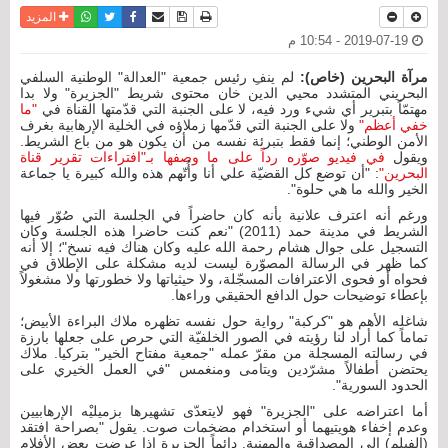
نسخة للطباعة
حفظ الموضوع
فيسبوك
تويتر
أرسل الى صديق
واتساب
المزيد
2019-07-19 - 10:54 م
مرآة البحرين (خاص):
لم ينفِ رئيس جمعية "العدالة" الوطنية السلفي
البحريني المتشدد محيي الدين خان محتوى شريط "الجزيرة" ولا بدا
مهتمّاً بتبرير أي شيء ورد فيه، لا على الجنبة التي قدّمتها القناة في
"ما
خفي أعظم"
ولا على الجنبة التي قدّمها زملاؤه في الخلية الإرهابية بغرف
الأمن الوطني؛ إنما فقط بتبرئة نفسه من أن يكون هو من باع الشريط.
ويقول
في فيديو صوّره رداً على ما وصفها بـ"افتراءات تقرير قناة
البحرين"
: "أن توضع كل القضيّة علي أنا وأُتّهم هذه والله كبيرة يا جماعة
الخير والله ما هي حلوة".
ورغم أنه اعترف علانية بأنه كان حاضراً في الجلسة التي صُوّر فيها
الشريط في مدينة حمد (2011) "نعم كنت حاضرا هذه الجلسة وكان
التسجيل على جوال هشام رحمة الله عليه وكان هناك فيه نسخ"؛ إلا أنه
كما ظهر في الرسالة المصوّرة ليست لديه مشكلة على الإطلاق في
فحواه أو فحوى الاعترافات المسجّلة، ولا حيثياتها ولا خطورتها ولا مشغولاً
بإعطاء توضيحات حول الدافع الحقيقي وراءها.
شاغله الأهم هو "كركبة" رواية حول نفسه تظهره ملاك البراءة الأبيض؛
تماماً كما أراد لنا رؤيته في الصور الخلفيّة التي حرص على جعلها بارزة
في رسالته المسجلة من مقرّ عمله "جمعية مفتاح الخير" بتركيا. ملاك
يحتضن أطفالاً مشرّدين ويتامى ومنغمس "في العمل الخيري على
الحدود السورية".
أما اعتراضه على "الجزيرة" فهو لايتعدّى تشهيرها بزميليْه الإرهابيين
وعدم إخفاء هويتيهما أو استخدام مضخمات صوت. يقول "بصراحة افتقد
(الفيلم) إلى المصداقية والمهنية. دائماً الجزيرة إذا عرضت بعض الأفلام