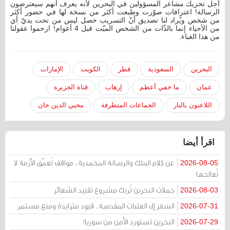
أجل تحريك مشاعر المسؤولين في البحرين لأنه يعرف أنهم سيعترضون
الرسالة! اعترافات صوّرت وطبعت أكثر من نسخة لها في حضور أكثر
من شخص ويُراد لنا تصديق أنّ التسريب حصل ليس من تحت يديّ أي
من الأحياء إنما بالذّات من الشخص الميّت قبل 4 أعوام! ارحموا عقولنا
من هذا الغباء.
البحرين
السعودية
قطر
الكويت
الإمارات
عمان
ما خفي أعظم
إرهاب
قناة الجزيرة
اللاعبون بالنار
الجماعات المتطرفة
محيي الدين خان
اقرأ أيضا
عن كلام الملك والرسالة المحمدية.. مواقف تُعمّق الأزمة لا
2026-08-05
تُعالجها
حملات البحرين تُربك مشروع تقييد الشعائر
2026-08-03
السفر إلى العتبات المقدسة.. قيود متزايدة ومنع مستمر
2026-07-31
البحرين تستورد الأمن من سوريا!
2026-07-29