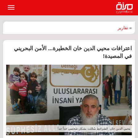
القائمة
الرئيسي
»
تقارير
اعترافات محيي الدين خان الخطيرة... الأمن البحريني
في المصيدة!
محيي الدين خان: الشرائط سُجّلت بشكل شخصي جداً جداً