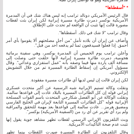
* "أسقطناها"
قال الرئيس الأمريكي دونالد ترامب إنه ليس هناك شك في أن المدمرة
الأمريكية بوكسر دمرت طائرة مسيرة إيرانية لكن إيران بثت لقطات
مصورة قالت إنها تثبت أن الواقعة لم تحدث على الإطلاق.
وقال ترامب "لا شك في ذلك. أسقطناها".
وأضاف عن إيران أن بلاده تأمل "من أجل مصلحتهم ألا يقوموا بأي أمر
أحمق. إذا فعلوا فسيدفعون ثمنا لم يدفعه أحد من قبل".
وأعلن ترامب يوم الخميس أن المدمرة بوكسر، وهي سفينة برمائية
هجومية، دمرت طائرة مسيرة إيرانية لأنها حلقت حتى وصلت إلى
مسافة ألف ياردة منها فيما وصفه بأنه "عمل استفزازي وعدائي". وقال
مسؤول أمريكي إن إسقاط الطائرة المسيرة تم من خلال التشويش
الإلكتروني.
لكن إيران قالت إن ليس لديها أي طائرات مسيرة مفقودة.
ونقلت وكالة تسنيم الإيرانية شبه الرسمية عن أكبر متحدث عسكري
إيراني قوله إن كل الطائرات المسيرة بالبلاد عادت إلى قواعدها سالمة.
ونقلت الوكالة عن أبو الفضل شكارجي المتحدث باسم القوات المسلحة
الإيرانية قوله "كل الطائرات المسيرة التابعة لإيران في الخليج الفارسي
ومضيق هرمز... عادت سالمة إلى قواعدها بعد مهمة للتحقق والمراقبة
ولم يرد أي تقرير عن أي رد من (السفينة الأمريكية) بوكسر".
وبث التلفزيون الإيراني الرسمي لقطات تظهر مشاهد جوية يقول إنها
تثبت عدم صحة التأكيدات الأمريكية.
وقال التلفزيون إن الطائرة المسيرة صورت اللقطات بينما تظهر