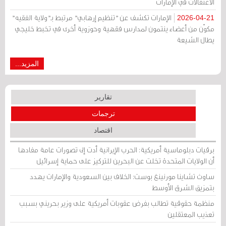
الاعتقالات في الإمارات
الإمارات تكشف عن "تنظيم إرهابي" مرتبط بـ"ولاية الفقيه"
2026-04-21
مكوّن من أعضاء ينتمون لمدارس فقهية وحوزوية أخرى في تخبط خليجي
يطال الشيعة
المزيد...
تقارير
ترجمات
اقتصاد
برقيات دبلوماسية أمريكية: الحرب الإيرانية أدت إلى تصورات عامة مفادها
أن الولايات المتحدة تخلت عن البحرين للتركيز على حماية إسرائيل
ساوث تشاينا مورنينغ بوست: الخلاف بين السعودية والإمارات يهدد
بتمزيق الشرق الأوسط
منظمة حقوقية تطالب بفرض عقوبات أمريكية على وزير بحريني بسبب
تعذيب المعتقلين