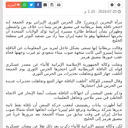
نسخة للطباعة
حفظ الموضوع
فيسبوك
تويتر
أرسل الى صديق
واتساب
المزيد
2019-07-20 - 1:10 م
مرآة البحرين (رويترز): قال الحرس الثوري الإيراني يوم الجمعة إنه
احتجز ناقلة نفط بريطانية في مضيق هرمز بينما دب خلاف بين واشنطن
وطهران بشأن إسقاط طائرة مسيرة إيرانية تؤكد الولايات المتحدة أن
بحريتها أسقطتها وهو ما تنفيه إيران مما زاد من تصعيد التوتر في منطقة
الخليج.
وقالت بريطانيا إنها تسعى بشكل عاجل لمزيد من المعلومات عن الناقلة
ستينا إمبيرو التي كانت متجهة صوب ميناء سعودي ثم غيرت وجهتها فجأة
عقب عبورها مضيق هرمز.
ونقلت وكالة الجمهورية الإسلامية الإيرانية للأنباء عن مصدر عسكري
قوله إن الناقلة البريطانية التي احتجزها الحرس الثوري يوم الجمعة
أغلقت جهاز التتبع وتجاهلت تحذيرات من الحرس الثوري.
وقال المصدر للوكالة "أغلقت الناقلة جهاز التتبع وتجاهلت تحذيرات عديدة
من الحرس قبل احتجازها".
وذكر نفس المصدر أن انتهاكات الناقلة شملت أيضا الإبحار في الاتجاه
الخاطئ في ممر ملاحي وتجاهل التعليمات.
كما أظهرت بيانات ريفينيتيف لتعقب حركة السفن أن ناقلة نفط ثانية
تديرها شركة بريطانية وترفع علم ليبيريا حولت اتجاهها فجأة شمالا صوب
ساحل إيران في وقت سابق من مساء الجمعة بعد مرورها غربا عبر
مضيق هرمز إلى الخليج.
لكن وكالة تسنيم الإيرانية للأنباء ذكرت بعد ذلك نقلا عن مصادر عسكرية