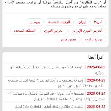
أن "تأتي للطاولة" من أجل التفاوض مؤكدا أن ترامب مستعد لإجراء
محادثات مع طهران دون شروط مسبقة.
أمريكا
إيران
الولايات المتحدة
بريطانيا
الحرس الثوري الإيراني
الحرس الثوري
المملكة المتحدة
دونالد ترامب
مضيق هرمز
اقرأ أيضا
الكويت: الحاج موسى المسري شهيداً مظلومًا بالسجن
2026-06-02
المركزي
الإمارات تنسحب من أوبك في ضربة قوية لتحالف منتجي
2026-04-29
النفط وسط خلافات بين دول الخليج
محكمة «أمن الدولة» في الكويت: الامتناع عن معاقبة 109
2026-04-24
مدونين وتبرئة 9 وحبس 18 متهماً بالتعاطف مع إيران
استهداف طائفي بغطاء أمني .. انتقادات حادة لملف
2026-04-22