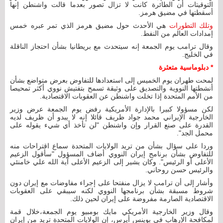
التوقيتات أن الطائرة كانت لا تزال تصور بعدما قالت واشنطن إنها
أسقطتها في مضيق هرمز.
وتلك التطورات
هي الأحدث حول مضيق هرمز الذي تمر عبره خمس
إمدادات العالم من النفط.
وقال ترامب يوم الجمعة إنه سيتحدث مع بريطانيا بشأن احتجاز الناقلة
في الخليج.
* دبلوماسية متعثرة
لمحت طهران يوم الخميس إلى استعدادها للتفاوض بعرض متواضع بشأن
أنشطتها النووية والتصديق على وثيقة تسمح بتفتيش نووي أكثر تمحيصا
من الأمم المتحدة إذا تخلت واشنطن عن العقوبات الاقتصادية.
لكن مسؤولا كبيرا بالإدارة الأمريكية رفض يوم الجمعة عرض وزير
الخارجية الإيراني محمد جواد ظريف قائلا إنه لا يبدو أن ظريف لديه
القدرة على صنع القرار وإن واشنطن "لن تأخذ أي شيء يقوله على
محمل الجد".
وردا على سؤال بشأن من تريد الولايات المتحدة سماع اقتراحات منه
للتفاوض بشأن برنامج إيران النووي أضاف المسؤول "سأقول الزعيم
الأعلى أو الرئيس". وكان يشير إلى الزعيم الأعلى آية الله علي خامنئي
والرئيس حسن روحاني.
وأشار إلى أن ترامب لا يزال منفتحا على إجراء مفاوضات مع إيران دون
شروط مسبقة بشأن برنامجها النووي لكنه سيبقي على العقوبات
الاقتصادية الصارمة مفروضة على إيران لحين ذلك.
وقال وزير الخارجية الأمريكي مايك بومبيو يوم الجمعة،خلال قمة
لمكافحة الإرهاب في بوينس أيرس، إن الولايات المتحدة تريد من إيران