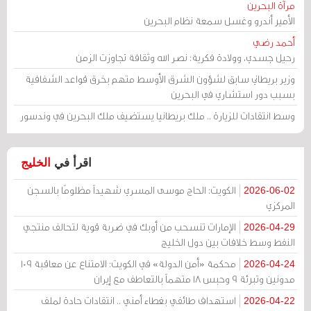
مرآة البحرين
الأمير أندرو وغسل سمعة نظام البحرين
أحمد رضي
رحيل جسدي، وولادة فكرية: نصر الله وثقافة تجاوزت الزمن
وزير بريطاني سابق لشؤون الشرق الأوسط متهم بخرق قواعد الشفافية
بسبب دور استشاري في البحرين
وسط انتقادات للزيارة .. ملك بريطانيا يستضيف ملك البحرين في وندسور
اقرأ في
الخليج
الكويت: الحاج موسى المسري شهيداً مظلومًا بالسجن
2026-06-02
المركزي
الإمارات تنسحب من أوبك في ضربة قوية لتحالف منتجي
2026-04-29
النفط وسط خلافات بين دول الخليج
محكمة «أمن الدولة» في الكويت: الامتناع عن معاقبة 109
2026-04-24
مدونين وتبرئة 9 وحبس 18 متهماً بالتعاطف مع إيران
استهداف طائفي بغطاء أمني .. انتقادات حادة لملف
2026-04-22