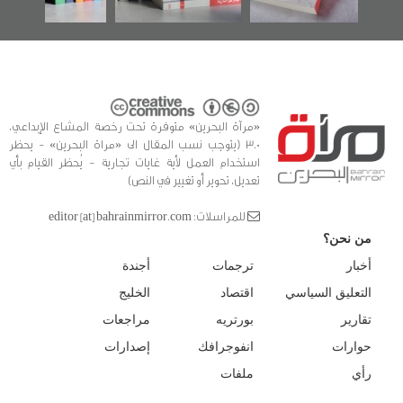
«مرآة البحرين» متوفرة تحت رخصة المشاع الإبداعي،
3.0 (يتوجب نسب المقال الى «مراة البحرين» - يحظر
استخدام العمل لأية غايات تجارية - يُحظر القيام بأي
تعديل، تحوير أو تغيير في النص)
للمراسلات: editor [at] bahrainmirror.com
من نحن؟
أخبار
ترجمات
أجندة
التعليق السياسي
اقتصاد
الخليج
تقارير
بورتريه
مراجعات
حوارات
انفوجرافك
إصدارات
رأي
ملفات