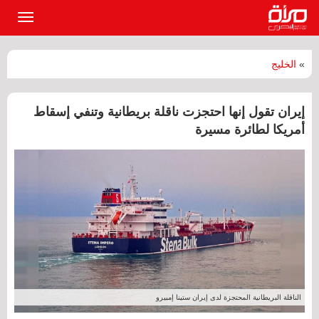
القائمة
الرئيسي
»
الخليج
إيران تقول إنها احتجزت ناقلة بريطانية وتنفي إسقاط
أمريكا لطائرة مسيرة
الناقلة البريطانية المحتجزة لدى إيران ستينا إمبيرو