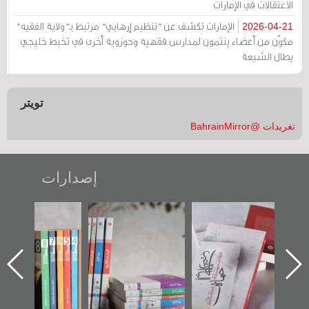
الاعتقالات في الإمارات
الإمارات تكشف عن "تنظيم إرهابي" مرتبط بـ"ولاية الفقيه"
2026-04-21
مكوّن من أعضاء ينتمون لمدارس فقهية وحوزوية أخرى في تخبط خليجي
يطال الشيعة
تويتر
تغريدات @BahrainMirror
إصدارات
"حماة الباب الأخير":
تصنيف موضوعي
"مرآة البحرين"
الإصدار الأول عن
للوثائق البريطانية
تصدر حصاد
اعتصام الدراز
يقدمه «مركز أوال»
الساحات 2019
ه
وأحداث ساحة
في سلسلة من 5
الفداء لمركز أوال
كتب
للدراسات والتوثيق