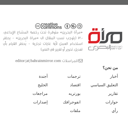
«مرآة البحرين» متوفرة تحت رخصة المشاع الإبداعي،
3.0 (يتوجب نسب المقال الى «مراة البحرين» - يحظر
استخدام العمل لأية غايات تجارية - يُحظر القيام بأي
تعديل، تحوير أو تغيير في النص)
للمراسلات: editor [at] bahrainmirror.com
من نحن؟
أخبار
ترجمات
أجندة
التعليق السياسي
اقتصاد
الخليج
تقارير
بورتريه
مراجعات
حوارات
انفوجرافك
إصدارات
رأي
ملفات