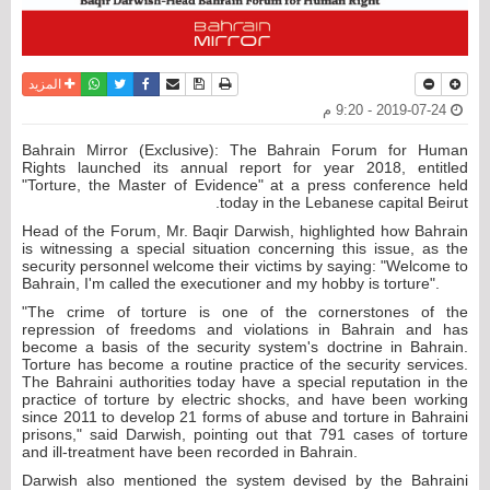
نسخة للطباعة
حفظ الموضوع
فيسبوك
تويتر
أرسل الى صديق
واتساب
المزيد
2019-07-24 - 9:20 م
Bahrain Mirror (Exclusive): The Bahrain Forum for Human
Rights launched its annual report for year 2018, entitled
"Torture, the Master of Evidence" at a press conference held
today in the Lebanese capital Beirut.
Head of the Forum, Mr. Baqir Darwish, highlighted how Bahrain
is witnessing a special situation concerning this issue, as the
security personnel welcome their victims by saying: "Welcome to
Bahrain, I'm called the executioner and my hobby is torture".
"The crime of torture is one of the cornerstones of the
repression of freedoms and violations in Bahrain and has
become a basis of the security system's doctrine in Bahrain.
Torture has become a routine practice of the security services.
The Bahraini authorities today have a special reputation in the
practice of torture by electric shocks, and have been working
since 2011 to develop 21 forms of abuse and torture in Bahraini
prisons," said Darwish, pointing out that 791 cases of torture
and ill-treatment have been recorded in Bahrain.
Darwish also mentioned the system devised by the Bahraini