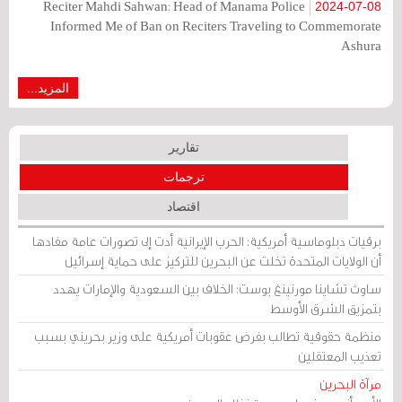
Reciter Mahdi Sahwan: Head of Manama Police
2024-07-08
Informed Me of Ban on Reciters Traveling to Commemorate
Ashura
المزيد...
تقارير
ترجمات
اقتصاد
برقيات دبلوماسية أمريكية: الحرب الإيرانية أدت إلى تصورات عامة مفادها
أن الولايات المتحدة تخلت عن البحرين للتركيز على حماية إسرائيل
ساوث تشاينا مورنينغ بوست: الخلاف بين السعودية والإمارات يهدد
بتمزيق الشرق الأوسط
منظمة حقوقية تطالب بفرض عقوبات أمريكية على وزير بحريني بسبب
تعذيب المعتقلين
مرآة البحرين