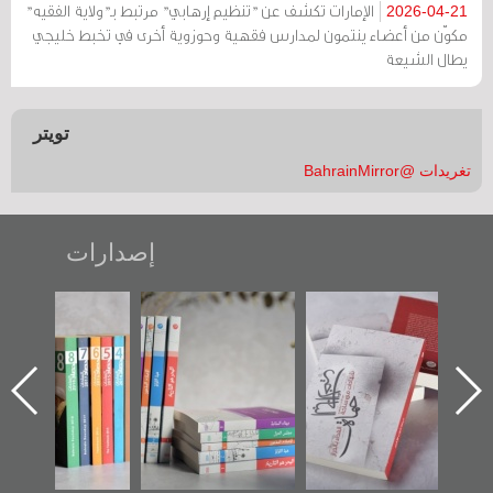
الإمارات تكشف عن "تنظيم إرهابي" مرتبط بـ"ولاية الفقيه"
2026-04-21
مكوّن من أعضاء ينتمون لمدارس فقهية وحوزوية أخرى في تخبط خليجي
يطال الشيعة
تويتر
تغريدات @BahrainMirror
إصدارات
ب الأخير":
تصنيف موضوعي
"مرآة البحرين"
«وطن عك
الأول عن
للوثائق البريطانية
تصدر حصاد
جديدة 
الدراز
يقدمه «مركز أوال»
الساحات 2019
عسكري ت
 ساحة
في سلسلة من 5
«مرآة ا
ركز أوال
كتب
والتوثيق