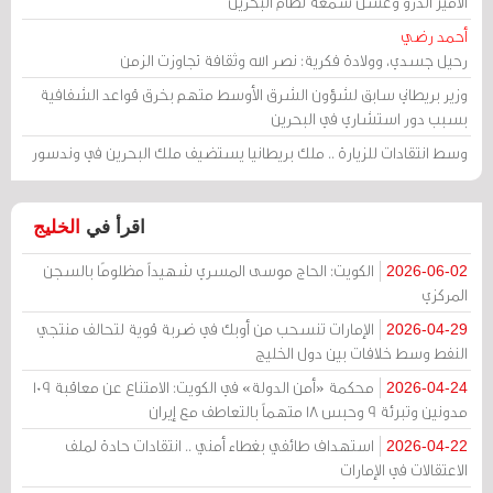
الأمير أندرو وغسل سمعة نظام البحرين
أحمد رضي
رحيل جسدي، وولادة فكرية: نصر الله وثقافة تجاوزت الزمن
وزير بريطاني سابق لشؤون الشرق الأوسط متهم بخرق قواعد الشفافية
بسبب دور استشاري في البحرين
وسط انتقادات للزيارة .. ملك بريطانيا يستضيف ملك البحرين في وندسور
اقرأ في
الخليج
الكويت: الحاج موسى المسري شهيداً مظلومًا بالسجن
2026-06-02
المركزي
الإمارات تنسحب من أوبك في ضربة قوية لتحالف منتجي
2026-04-29
النفط وسط خلافات بين دول الخليج
محكمة «أمن الدولة» في الكويت: الامتناع عن معاقبة 109
2026-04-24
مدونين وتبرئة 9 وحبس 18 متهماً بالتعاطف مع إيران
استهداف طائفي بغطاء أمني .. انتقادات حادة لملف
2026-04-22
الاعتقالات في الإمارات