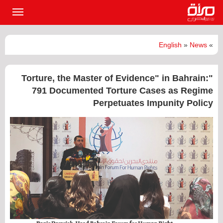
القائمة
الرئيسي
English
»
News
»
"Torture, the Master of Evidence" in Bahrain:
791 Documented Torture Cases as Regime
Perpetuates Impunity Policy