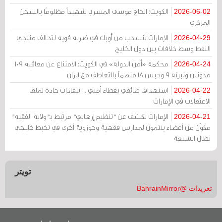
الكويت: الحاج موسى المسري شهيداً مظلومًا بالسجن
2026-06-02
المركزي
الإمارات تنسحب من أوبك في ضربة قوية لتحالف منتجي
2026-04-29
النفط وسط خلافات بين دول الخليج
محكمة «أمن الدولة» في الكويت: الامتناع عن معاقبة 109
2026-04-24
مدونين وتبرئة 9 وحبس 18 متهماً بالتعاطف مع إيران
استهداف طائفي بغطاء أمني .. انتقادات حادة لملف
2026-04-22
الاعتقالات في الإمارات
الإمارات تكشف عن "تنظيم إرهابي" مرتبط بـ"ولاية الفقيه"
2026-04-21
مكوّن من أعضاء ينتمون لمدارس فقهية وحوزوية أخرى في تخبط خليجي
يطال الشيعة
تويتر
تغريدات @BahrainMirror