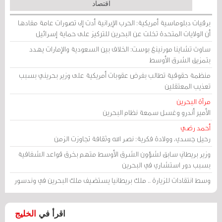
اقتصاد
برقيات دبلوماسية أمريكية: الحرب الإيرانية أدت إلى تصورات عامة مفادها
أن الولايات المتحدة تخلت عن البحرين للتركيز على حماية إسرائيل
ساوث تشاينا مورنينغ بوست: الخلاف بين السعودية والإمارات يهدد
بتمزيق الشرق الأوسط
منظمة حقوقية تطالب بفرض عقوبات أمريكية على وزير بحريني بسبب
تعذيب المعتقلين
مرآة البحرين
الأمير أندرو وغسل سمعة نظام البحرين
أحمد رضي
رحيل جسدي، وولادة فكرية: نصر الله وثقافة تجاوزت الزمن
وزير بريطاني سابق لشؤون الشرق الأوسط متهم بخرق قواعد الشفافية
بسبب دور استشاري في البحرين
وسط انتقادات للزيارة .. ملك بريطانيا يستضيف ملك البحرين في وندسور
اقرأ في
الخليج