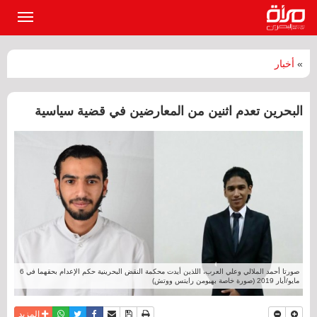
القائمة
الرئيسي
»
أخبار
البحرين تعدم اثنين من المعارضين في قضية سياسية
صورتا أحمد الملالي وعلي العرب، اللذين أيدت محكمة النقض البحرينية حكم الإعدام بحقهما في 6
مايو/أيار 2019 (صورة خاصة بهيومن رايتس ووتش)
نسخة للطباعة
حفظ الموضوع
فيسبوك
تويتر
أرسل الى صديق
واتساب
المزيد