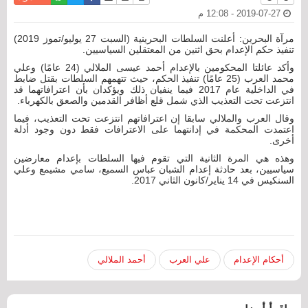
2019-07-27 - 12:08 م
مرآة البحرين: أعلنت السلطات البحرينية (السبت 27 يوليو/تموز 2019)
تنفيذ حكم الإعدام بحق اثنين من المعتقلين السياسيين.
وأكد عائلتا المحكومين بالإعدام أحمد عيسى الملالي (24 عامًا) وعلي
محمد العرب (25 عامًا) تنفيذ الحكم، حيث تتهمهم السلطات بقتل ضابط
في الداخلية عام 2017 فيما ينفيان ذلك ويؤكدان بأن اعترافاتهما قد
انتزعت تحت التعذيب الذي شمل قلع أظافر القدمين والصعق بالكهرباء.
وقال العرب والملالي سابقا إن اعترافاتهم انتزعت تحت التعذيب، فيما
اعتمدت المحكمة في إدانتهما على الاعترافات فقط دون وجود أدلة
أخرى.
وهذه هي المرة الثانية التي تقوم فيها السلطات بإعدام معارضين
سياسيين، بعد حادثة إعدام الشبان عباس السميع، سامي مشيمع وعلي
السنكيس في 14 يناير/كانون الثاني 2017.
أحكام الإعدام
علي العرب
أحمد الملالي