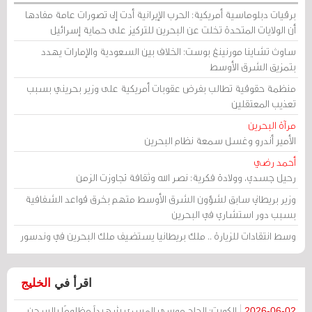
برقيات دبلوماسية أمريكية: الحرب الإيرانية أدت إلى تصورات عامة مفادها
أن الولايات المتحدة تخلت عن البحرين للتركيز على حماية إسرائيل
ساوث تشاينا مورنينغ بوست: الخلاف بين السعودية والإمارات يهدد
بتمزيق الشرق الأوسط
منظمة حقوقية تطالب بفرض عقوبات أمريكية على وزير بحريني بسبب
تعذيب المعتقلين
مرآة البحرين
الأمير أندرو وغسل سمعة نظام البحرين
أحمد رضي
رحيل جسدي، وولادة فكرية: نصر الله وثقافة تجاوزت الزمن
وزير بريطاني سابق لشؤون الشرق الأوسط متهم بخرق قواعد الشفافية
بسبب دور استشاري في البحرين
وسط انتقادات للزيارة .. ملك بريطانيا يستضيف ملك البحرين في وندسور
اقرأ في
الخليج
الكويت: الحاج موسى المسري شهيداً مظلومًا بالسجن
2026-06-02