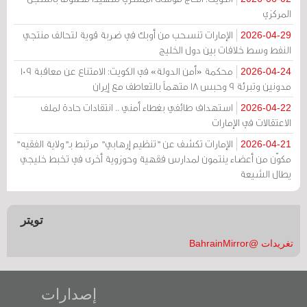
المركزي
الإمارات تنسحب من أوبك في ضربة قوية لتحالف منتجي
2026-04-29
النفط وسط خلافات بين دول الخليج
محكمة «أمن الدولة» في الكويت: الامتناع عن معاقبة 109
2026-04-24
مدونين وتبرئة 9 وحبس 18 متهماً بالتعاطف مع إيران
استهداف طائفي بغطاء أمني .. انتقادات حادة لملف
2026-04-22
الاعتقالات في الإمارات
الإمارات تكشف عن "تنظيم إرهابي" مرتبط بـ"ولاية الفقيه"
2026-04-21
مكوّن من أعضاء ينتمون لمدارس فقهية وحوزوية أخرى في تخبط خليجي
يطال الشيعة
تويتر
تغريدات @BahrainMirror
إصدارات