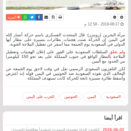
مطار أبها الدولي - رويترز
نسخة للطباعة
حفظ الموضوع
فيسبوك
تويتر
أرسل الى صديق
واتساب
المزيد
2019-08-17 - 12:58 م
مرآة البحرين (رويترز): قال المتحدث العسكري باسم حركة أنصار الله
في اليمن إن الحركة شنت هجمات بطائرات مسيرة على مطار أبها
الدولي في السعودية يوم الجمعة مما أسفر عن تعطيل الملاحة الجوية.
ولم تعلق
السلطات السعودية على الفور على إعلان الهجمات وتعطيل
الملاحة بالمطار الواقع في جنوب المملكة على بعد نحو 150 كيلومترا
من الحدود مع اليمن.
لكن التلفزيون السعودي الرسمي نقل في وقت لاحق يوم الجمعة عن
التحالف الذي تقوده السعودية ضد الحوثيين في اليمن قوله إنه اعترض
وأسقط طائرة مسيرة تابعة للحركة كانت تستهدف المملكة.
السعودية
اليمن
الحوثيين
الحرب على اليمن
اقرأ أيضا
الكويت: الحاج موسى المسري شهيداً مظلومًا بالسجن
2026-06-02