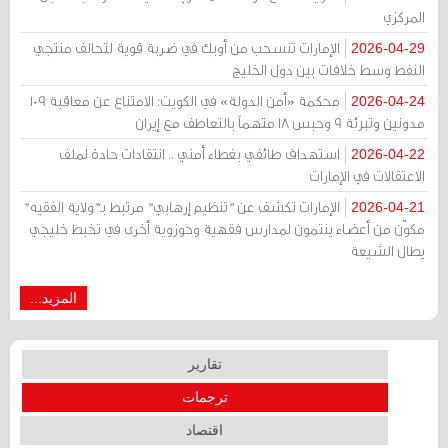
المركزي
الإمارات تنسحب من أوبك في ضربة قوية لتحالف منتجي
2026-04-29
النفط وسط خلافات بين دول الخليج
محكمة «أمن الدولة» في الكويت: الامتناع عن معاقبة 109
2026-04-24
مدونين وتبرئة 9 وحبس 18 متهماً بالتعاطف مع إيران
استهداف طائفي بغطاء أمني .. انتقادات حادة لملف
2026-04-22
الاعتقالات في الإمارات
الإمارات تكشف عن "تنظيم إرهابي" مرتبط بـ"ولاية الفقيه"
2026-04-21
مكوّن من أعضاء ينتمون لمدارس فقهية وحوزوية أخرى في تخبط خليجي
يطال الشيعة
المزيد...
تقارير
ترجمات
اقتصاد