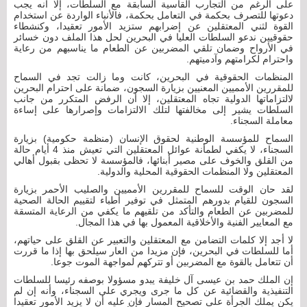
على الرغم من التجارب القاسية السابقة مع السلطات، إلا أنه يجب
دعوتها للتصرف بحكمة في التعامل بحكمة، فالأنباء الواردة عن استخدام
القوة لثني المعتقلين عن إضرابهم ستزيد الأمور تعقيدا، وكنشطاء
حقوقيين ندعو السلطات العليا في البحرين لحل هذا الملف دون خسائر
في الأرواح وضمان تلقي المضربين عن الطعام ما يناسبهم من رعاية
واحترام لكرامتهم وآدميتهم.
المنظمات الحقوقية في البحرين، كانت وما زالت تجد في السماح
للمقررين الأمميين المعنيين بزيارة السجون، ضمانة على احترام البحرين
لالتزاماتها الدولية تجاه المعتقلين، إلا أن الرفض المتكرر من جانب
السلطات يشير إلى مخالفتها لتلك الالتزامات وإصرارها على إساءة
معاملة السجناء.
السماح للمؤسسة الوطنية لحقوق الإنسان (منظمة حكومية) بزيارة
السجناء، لا يكفي لطمأنة عوائل المعتقلين التي تعيش منذ 4 أيام حالة
من القلق والخوف على مصير أبنائها، فالمؤسسة لا تحظى بقبول أهالي
المعتقلين ولا المنظمات الحقوقية المحلية والدولية.
لقد حان الوقت للسماح للمقررين الأمميين والصليب الأحمر بزيارة
السجون للقيام بدورهم المتمثل في توفير أطباء لتقييم الحالة الصحية
للمضربين عن الطعام والتأكد من تلقيهم ما يكفي من الرعاية المتسقة
مع المعايير الفنية والأخلاقية المعمول بها في هذا المجال.
لا أجد إلا كلمات التضامن مع المعتقلين والتعبير عن القلق على حياتهم،
أما للسلطات في البحرين، فإن مزيدا من العار سيلحق بها إذا ما قررت
أن تتعامل بالقوة مع المضربين أو تتركهم لمواجهة الموت جوعا.
إن الملك حمد بن عيسى آل خليفة يبدو مسؤولا بوصفه رئيسا للسلطات
التنفيذية والقضائية عن كل ما جرى ويجري على السجناء، وأنه إن لم
يكن يملك الجرأة على تصحيح المسار فإن عليه أن لا يزيد الأمور تعقيدا