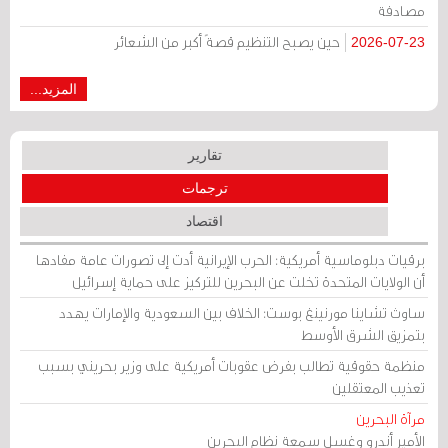
مصادفة
حين يصبح التنظيم قصةً أكبر من الشعائر
2026-07-23
المزيد...
تقارير
ترجمات
اقتصاد
برقيات دبلوماسية أمريكية: الحرب الإيرانية أدت إلى تصورات عامة مفادها
أن الولايات المتحدة تخلت عن البحرين للتركيز على حماية إسرائيل
ساوث تشاينا مورنينغ بوست: الخلاف بين السعودية والإمارات يهدد
بتمزيق الشرق الأوسط
منظمة حقوقية تطالب بفرض عقوبات أمريكية على وزير بحريني بسبب
تعذيب المعتقلين
مرآة البحرين
الأمير أندرو وغسل سمعة نظام البحرين