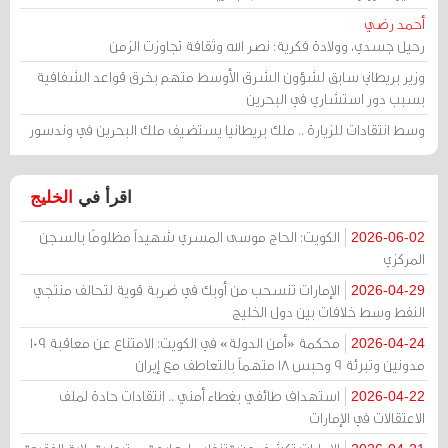
أحمد رضي
رحيل جسدي، وولادة فكرية: نصر الله وثقافة تجاوزت الزمن
وزير بريطاني سابق لشؤون الشرق الأوسط متهم بخرق قواعد الشفافية
بسبب دور استشاري في البحرين
وسط انتقادات للزيارة .. ملك بريطانيا يستضيف ملك البحرين في وندسور
اقرأ في
الخليج
الكويت: الحاج موسى المسري شهيداً مظلومًا بالسجن
2026-06-02
المركزي
الإمارات تنسحب من أوبك في ضربة قوية لتحالف منتجي
2026-04-29
النفط وسط خلافات بين دول الخليج
محكمة «أمن الدولة» في الكويت: الامتناع عن معاقبة 109
2026-04-24
مدونين وتبرئة 9 وحبس 18 متهماً بالتعاطف مع إيران
استهداف طائفي بغطاء أمني .. انتقادات حادة لملف
2026-04-22
الاعتقالات في الإمارات