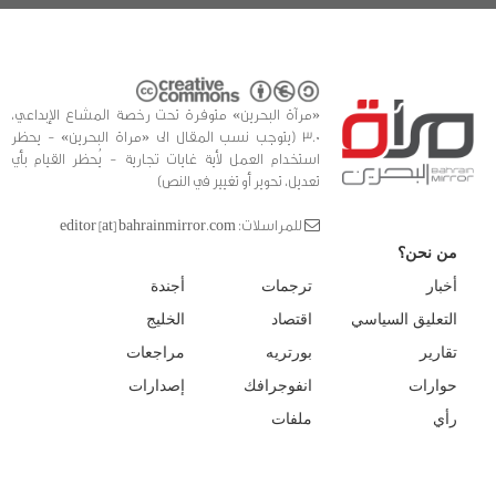
«مرآة البحرين» متوفرة تحت رخصة المشاع الإبداعي،
3.0 (يتوجب نسب المقال الى «مراة البحرين» - يحظر
استخدام العمل لأية غايات تجارية - يُحظر القيام بأي
تعديل، تحوير أو تغيير في النص)
للمراسلات: editor [at] bahrainmirror.com
من نحن؟
أخبار
ترجمات
أجندة
التعليق السياسي
اقتصاد
الخليج
تقارير
بورتريه
مراجعات
حوارات
انفوجرافك
إصدارات
رأي
ملفات