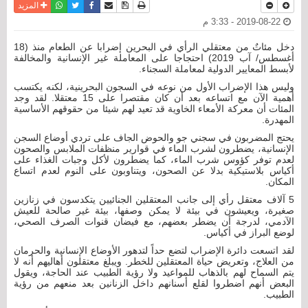
نسخة للطباعة
حفظ الموضوع
فيسبوك
تويتر
أرسل الى صديق
واتساب
المزيد
2019-08-22 - 3:33 م
دخل مئاتٌ من معتقلي الرأي في البحرين إضرابا عن الطعام منذ (18
أغسطس/ آب 2019) احتجاجا على المعاملة غير الإنسانية والمخالفة
لأبسط المعايير الدولية لمعاملة السجناء.
وليس هذا الإضراب الأول من نوعه في السجون البحرينية، لكنه يكتسب
أهمية الآن مع اتساعه بعد أن كان مقتصرا على 15 معتقلا. لقد وجد
المئات أن معركة الأمعاء الخاوية قد تعيد لهم شيئا من حقوقهم الأساسية
المهدرة.
يحتج المضربون في سجني جو والحوض الجاف على تردي أوضاع السجن
الإنسانية، يضطرون لشرب الماء في قوارير منظفات الملابس والصحون
لعدم توفر كؤوس شرب الماء، كما يضطرون لأكل وجبات الغذاء على
أكياس بلاستيكية بدلا عن الصحون، ويتناوبون على النوم لعدم اتساع
المكان.
5 آلاف معتقل رأي إلى جانب المعتقلين الجنائيين يتكدسون في زنازين
صغيرة، ويعيشون في بيئة لا يمكن وصفها، بيئة غير صالحة للعيش
الآدمي، لدرجة أن يضطر بعضهم، مع فيضان قنوات الصرف الصحي،
لوضع البراز في أكياس.
لقد اتسعت دائرة الإضراب لتضع حداً لتدهور الأوضاع الإنسانية والحرمان
من العلاج، وتعريض حياة المعتقلين للخطر. ويبلغ معتقلون أهاليهم أنه لا
يتم السماح لهم بالذهاب للمواعيد ولا رؤية الطبيب عند الحاجة، ويقول
البعض أنهم اضطروا لقلع أسنانهم داخل الزنانين بعد منعهم من رؤية
الطبيب.