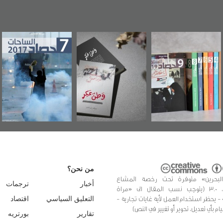
"مرآة البحرين"
«وطن عكر» رواية
حصاد 2017
تصدر حصاد
جديدة لمعتقل
الساحات 2019
عسكري تصدر عن
«مرآة البحرين»
من نحن؟
البحرين» متوفرة تحت رخصة المشاع
أخبار
ترجمات
الإبداعي، 3.0 (يتوجب نسب المقال الى «مراة
 - يحظر استخدام العمل لأية غايات تجارية -
التعليق السياسي
اقتصاد
يام بأي تعديل، تحوير أو تغيير في النص)
تقارير
بورتريه