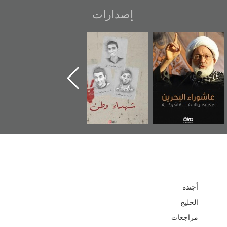
إصدارات
عاشوراء البحرين...
شهداء وطن
«جَوْ»: رواية
ويكيليكس السفارة
المعتقل جهاد
الأمريكية
أجندة
الخليج
مراجعات