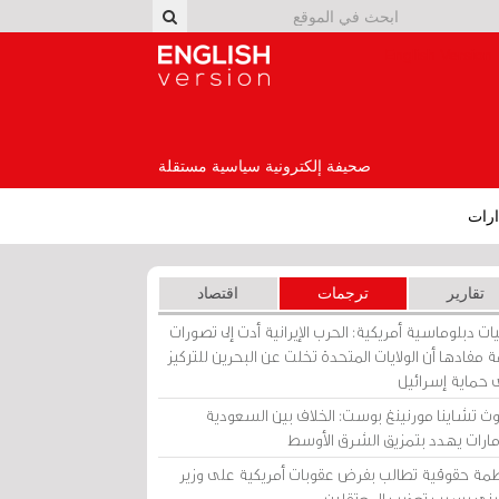
English Version
صحيفة إلكترونية سياسية مستقلة
رات
تقارير
ترجمات
اقتصاد
ات دبلوماسية أمريكية: الحرب الإيرانية أدت إلى تصورات
 مفادها أن الولايات المتحدة تخلت عن البحرين للتركيز
 حماية إسرائيل
ث تشاينا مورنينغ بوست: الخلاف بين السعودية
إمارات يهدد بتمزيق الشرق الأوسط
مة حقوقية تطالب بفرض عقوبات أمريكية على وزير
يني بسبب تعذيب المعتقلين