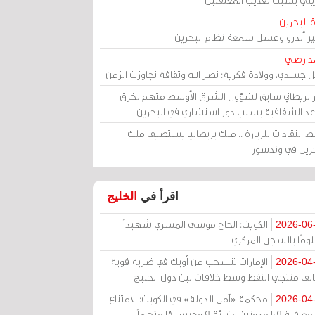
 البحرين
مير أندرو وغسل سمعة نظام البحرين
د رضي
ل جسدي، وولادة فكرية: نصر الله وثقافة تجاوزت الزمن
ر بريطاني سابق لشؤون الشرق الأوسط متهم بخرق
عد الشفافية بسبب دور استشاري في البحرين
 انتقادات للزيارة .. ملك بريطانيا يستضيف ملك
حرين في وندسور
اقرأ في
الخليج
الكويت: الحاج موسى المسري شهيداً
2026-06
ومًا بالسجن المركزي
الإمارات تنسحب من أوبك في ضربة قوية
2026-04
الف منتجي النفط وسط خلافات بين دول الخليج
محكمة «أمن الدولة» في الكويت: الامتناع
2026-04
عن معاقبة 109 مدونين وتبرئة 9 وحبس 18 متهماً