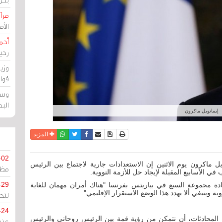
مرآة
الأ
أحم
رحي
وزي
قوا
وسط
الب
إيمانويل ماكرون
نسخة للطباعة
حفظ الموضوع
فيسبوك
تويتر
أرسل الى صديق
واتساب
المزيد
-02
ل ماكرون يوم الاثنين إن الاستعدادات جارية لاجتماع بين الرئيس
مظل
ي الأسابيع المقبلة لإيجاد حل للأزمة النووية.
-29
 مجموعة السبع في بياريتس بفرنسا "هناك أمران مهمان للغاية
ة وينبغي ألا يهدد هذا الوضع الاستقرار الإقليمي".
لتح
-24
 هذه المحادثات، أن نتمكن من رؤية قمة بين الرئيس روحاني والرئيس