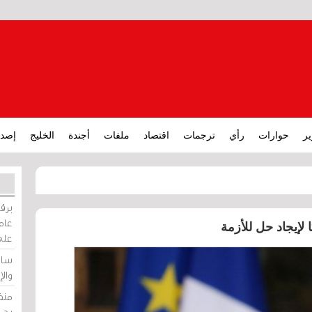
ير
حوارات
رأي
ترجمات
اقتصاد
ملفات
أجندة
الخليج
إصدا
برقي
عامة
 لإيجاد حل للأزمة
على
ساو
وال
منظ
بحر