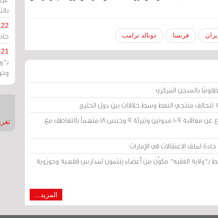
بالت
-22
حادة
يران
فرنسا
دونالد ترامب
-21
بـ"
وحو
لومًا بالسجن المركزي
 لتحالف منتجي النفط وسط خلافات بين دول الخليج
محكمة «أمن الدولة» في الكويت: الامتناع عن معاقبة 109 مدونين وتبرئة 9 وحبس 18 متهماً بالتعاطف مع
تغريدات
ادة لملف الاعتقالات في الإمارات
ط بـ"ولاية الفقيه" مكوّن من أعضاء ينتمون لمدارس فقهية وحوزوية
المزيد...