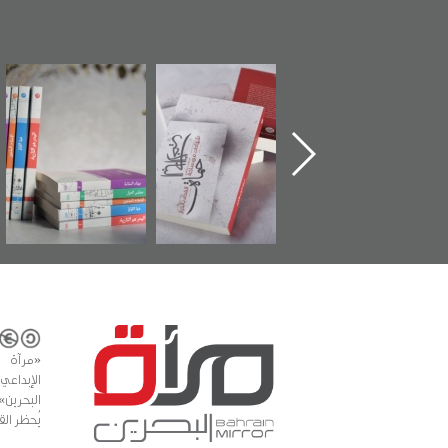
تدشين كتاب "من
"حماة الباب الأخير":
تصنيف موضوعي
أهل الجنة" عن
الإصدار الأول عن
للوثائق البريطانية
الشهيد سيد كاظم
اعتصام الدراز
يقدمه «مركز أوال»
السهلاوي في ذكراه
وأحداث ساحة
في سلسلة من 5
الفداء لمركز أوال
كتب
للدراسات والتوثيق
«مرآة 
البحرين»
يُحظر الق