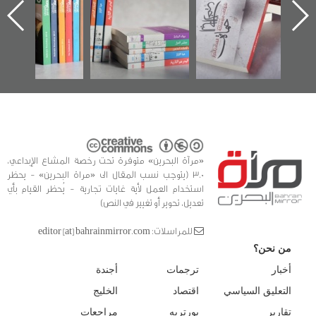
اعتصام الدراز
يقدمه «مركز أوال»
الساحات 2019
ه
وأحداث ساحة
في سلسلة من 5
الفداء لمركز أوال
كتب
للدراسات والتوثيق
«مرآة البحرين» متوفرة تحت رخصة المشاع الإبداعي،
3.0 (يتوجب نسب المقال الى «مراة البحرين» - يحظر
استخدام العمل لأية غايات تجارية - يُحظر القيام بأي
تعديل، تحوير أو تغيير في النص)
للمراسلات: editor [at] bahrainmirror.com
من نحن؟
أخبار
ترجمات
أجندة
التعليق السياسي
اقتصاد
الخليج
تقارير
بورتريه
مراجعات