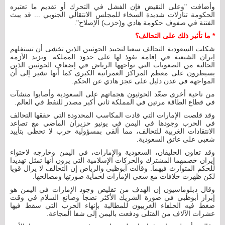
وأضافت "وعلى النقيض فإن الفشل في التحرك أو تقديم ما تعتبره
الحكومة تنازلات شديدة السخاء للمجلس الانتقالي الجنوبي ... قد يبث
الفتنة في صفوف حكومة هادي و(حزب) الإصلاح".
* ما تأثير ذلك على التحالف؟
شكلت السعودية التحالف سعيا لتحييد الحوثيين الذين تخشى أن تستغلهم
إيران الشيعية في إقامة نفوذ لها على حدود المملكة. وتزيد الأزمة
الحالية من الصعوبات التي تواجهها الرياض في إضعاف الحوثيين الذين
يسيطرون على معظم المراكز العمرانية الكبرى كما أنها تشير إلى أن
المواجهة في عدن دليل على عجز هادي عن الحكم.
من ناحية أخرى صعّد الحوثيون هجماتهم على السعودية وأصابوا منشآت
في قطاع الطاقة مرتين في المملكة ثاني أكبر مصدر للنفط في العالم.
وقد قلصت الإمارات التي قادت المكاسب المحدودة التي حققها التحالف
في الحرب وجودها في اليمن في يونيو حزيران الماضي مع تصاعد
الانتقادات الغربية للتحالف، مما ألقى بمسؤولية حرب لا تحظى بتأييد
شعبي على عاتق السعودية.
وقد تعاون الحليفان، السعودية والإمارات، في اليمن وخارجه لاحتواء
إيران خصمهما المشترك والحركات الإسلامية التي يرون أنها تمثل تهديدا
للحكم المتوارث فيهما. وقالت أبوظبي والرياض إن التحالف لا يزال قويا
لكن ظهرت خلافات مع سعي الإمارات لحماية صورتها ومصالحها.
وقال دبلوماسيون إن الهدف من تقليص وجود الإمارات في اليمن هو
إبراز أبوظبي في صورة الشريك الأكثر نضجا وصانع السلام في وقت
ضغط فيه الحلفاء الغربيون للمطالبة بإنهاء الحرب التي سقط فيها
عشرات الآلاف من القتلى ودفعت باليمن إلى شفا المجاعة.