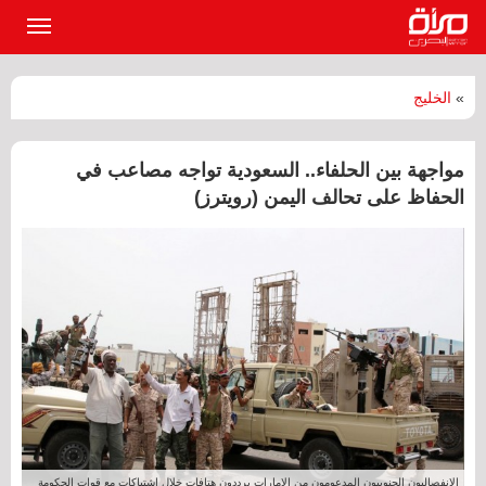
القائمة
الرئيسي
»
الخليج
مواجهة بين الحلفاء.. السعودية تواجه مصاعب في
الحفاظ على تحالف اليمن (رويترز)
الانفصاليون الجنوبيون المدعومون من الإمارات يرددون هتافات خلال اشتباكات مع قوات الحكومة