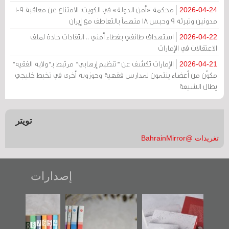
محكمة «أمن الدولة» في الكويت: الامتناع عن معاقبة 109
2026-04-24
مدونين وتبرئة 9 وحبس 18 متهماً بالتعاطف مع إيران
استهداف طائفي بغطاء أمني .. انتقادات حادة لملف
2026-04-22
الاعتقالات في الإمارات
الإمارات تكشف عن "تنظيم إرهابي" مرتبط بـ"ولاية الفقيه"
2026-04-21
مكوّن من أعضاء ينتمون لمدارس فقهية وحوزوية أخرى في تخبط خليجي
يطال الشيعة
تويتر
تغريدات @BahrainMirror
إصدارات
"حماة الباب الأخير":
تصنيف موضوعي
"مرآة البحرين"
الإصدار الأول عن
للوثائق البريطانية
تصدر حصاد