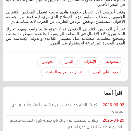
في البحر الأحمر.
وتؤيد أبوظبي الآن تعديل حكومة هادي بحيث تشمل المجلس الانتقالي
الجنوبي وإضعاف سطوة حزب الإصلاح الذي ترى فيه فرعا من جماعة
الإخوان المسلمين. وتغض الرياض الطرف عن الحزب لأنه يساند هادي.
غير أن المجلس الانتقالي الجنوبي قد لا يتمتع بتأييد واسع. ويهدد تحرك
المجلس بإذكاء الاقتتال في المنطقة الرئيسية الخاضعة لسيطرة التحالف
وتشجيع تنظيمات متشددة مثل تنظيمي القاعدة والدولة الإسلامية بين
القوى العديدة المزعزعة للاستقرار في اليمن.
السعودية
الإمارات
اليمن
الحوثيين
الحرب على اليمن
الإمارات العربية المتحدة
اقرأ أيضا
الكويت: الحاج موسى المسري شهيداً مظلومًا بالسجن
2026-06-02
المركزي
الإمارات تنسحب من أوبك في ضربة قوية لتحالف منتجي
2026-04-29
النفط وسط خلافات بين دول الخليج