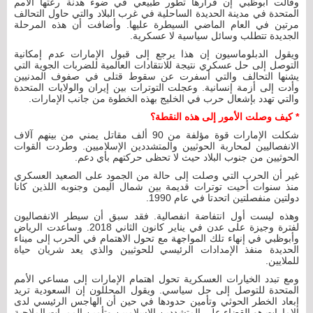
وقالت أبوظبي إن قرارها تطور طبيعي في ضوء هدنة رعتها الأمم
المتحدة في مدينة الحديدة الساحلية في غرب البلاد والتي حاول التحالف
مرتين في العام الماضي السيطرة عليها. وأضافت أن هذه المرحلة
الجديدة تتطلب وسائل سياسية لا عسكرية.
ويقول الدبلوماسيون إن هذا يرجع إلى قبول الإمارات عدم إمكانية
التوصل إلى حل عسكري نتيجة للانتقادات العالمية للضربات الجوية التي
يشنها التحالف والتي أسفرت عن سقوط قتلى في صفوف المدنيين
وأدت إلى أزمة إنسانية. وعجلت التوترات بين إيران والولايات المتحدة
والتي تهدد بإشعال حرب في الخليج بهذه الخطوة من جانب الإمارات.
* كيف وصلت الأمور إلى هذه النقطة؟
شكلت الإمارات قوة مؤلفة من 90 ألف مقاتل يمني من بينهم آلاف
الانفصاليين لمحاربة الحوثيين والمتشددين الإسلاميين. وطردت القوات
الحوثيين من جنوب البلاد حيث لا تحظى حركتهم بأي دعم.
غير أن الحرب التي وصلت إلى حالة من الجمود على الصعيد العسكري
منذ سنوات أحيت توترات قديمة بين شمال اليمن وجنوبه اللذين كانا
دولتين منفصلتين اتحدتا في عام 1990.
وهذه ليست أول انتفاضة انفصالية. فقد سبق أن سيطر الانفصاليون
لفترة وجيزة على عدن في يناير كانون الثاني 2018. وساعدت الرياض
وأبوظبي في إنهاء تلك المواجهة مع تحول الاهتمام في الحرب إلى ميناء
الحديدة منفذ الإمدادات الرئيسي للحوثيين والذي يعد شريان حياة
للملايين.
ومع تبدد الخيارات العسكرية تحول اهتمام الإمارات إلى مساعي الأمم
المتحدة للتوصل إلى حل سياسي. ويقول المحللون إن السعودية تريد
إبعاد الخطر الحوثي وتأمين حدودها في حين أن الهاجس الرئيسي لدى
الإمارات هو القضاء على المتشددين الإسلاميين وتأمين الممرات الملاحية