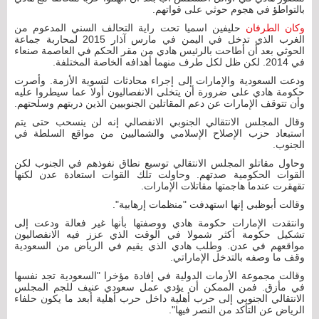
بالتواطؤ في هجوم حوثي على قواتهم.
وكان الطرفان
حليفين اسميا تحت راية التحالف السني المدعوم من
الغرب الذي تدخل في اليمن في مارس آذار 2015 لمحاربة جماعة
الحوثي بعد أن أطاحت بالرئيس هادي من مقر الحكم في العاصمة صنعاء
في 2014. لكن ظل لكل طرف منهما أهدافه الخاصة المختلفة.
ودعت السعودية والإمارات إلى إجراء محادثات لتسوية الأزمة. وأصرت
حكومة هادي على ضرورة أن يتخلى الانفصاليون أولا عما سيطروا عليه
وأن تتوقف الإمارات عن دعم المقاتلين الجنوبيين الذين دربتهم وسلحتهم.
وقال المجلس الانتقالي الجنوبي الانفصالي إنه لن ينسحب حتى يتم
استبعاد حزب الإصلاح الإسلامي والشماليين من مواقع السلطة في
الجنوب.
وحاول مقاتلو المجلس الانتقالي توسيع نطاق نفوذهم في الجنوب لكن
القوات الحكومية صدتهم. وحاولت تلك القوات استعادة عدن لكنها
تقهقرت عندما هاجمتها مقاتلات الإمارات.
وقالت أبوظبي إنها استهدفت "منظمات إرهابية".
وانتقدت الإمارات حكومة هادي ووصفتها بأنها غير فعالة ودعت إلى
تشكيل حكومة أكثر شمولا في الوقت الذي عزز فيه الانفصاليون
مواقعهم في عدن. وطلب هادي الذي يقيم في الرياض من السعودية
وقف ما وصفه بالتدخل الإماراتي.
وقالت مجموعة الأزمات الدولية في إفادة مؤخرا "السعودية تجد نفسها
في مأزق. فمن الممكن أن يؤدي عمل سعودي عنيف للجم المجلس
الانتقالي الجنوبي إلى حرب أهلية داخل حرب أهلية أبعد ما يكون حلفاء
الرياض عن التأكد من النصر فيها".