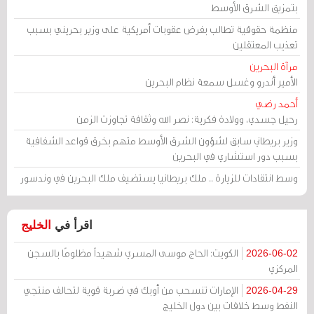
بتمزيق الشرق الأوسط
منظمة حقوقية تطالب بفرض عقوبات أمريكية على وزير بحريني بسبب
تعذيب المعتقلين
مرآة البحرين
الأمير أندرو وغسل سمعة نظام البحرين
أحمد رضي
رحيل جسدي، وولادة فكرية: نصر الله وثقافة تجاوزت الزمن
وزير بريطاني سابق لشؤون الشرق الأوسط متهم بخرق قواعد الشفافية
بسبب دور استشاري في البحرين
وسط انتقادات للزيارة .. ملك بريطانيا يستضيف ملك البحرين في وندسور
اقرأ في
الخليج
الكويت: الحاج موسى المسري شهيداً مظلومًا بالسجن
2026-06-02
المركزي
الإمارات تنسحب من أوبك في ضربة قوية لتحالف منتجي
2026-04-29
النفط وسط خلافات بين دول الخليج