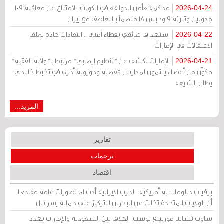
محكمة «أمن الدولة» في الكويت: الامتناع عن معاقبة 109
2026-04-24
مدونين وتبرئة 9 وحبس 18 متهماً بالتعاطف مع إيران
استهداف طائفي بغطاء أمني .. انتقادات حادة لملف
2026-04-22
الاعتقالات في الإمارات
الإمارات تكشف عن "تنظيم إرهابي" مرتبط بـ"ولاية الفقيه"
2026-04-21
مكوّن من أعضاء ينتمون لمدارس فقهية وحوزوية أخرى في تخبط خليجي
يطال الشيعة
المزيد...
تقارير
ترجمات
اقتصاد
برقيات دبلوماسية أمريكية: الحرب الإيرانية أدت إلى تصورات عامة مفادها
أن الولايات المتحدة تخلت عن البحرين للتركيز على حماية إسرائيل
ساوث تشاينا مورنينغ بوست: الخلاف بين السعودية والإمارات يهدد