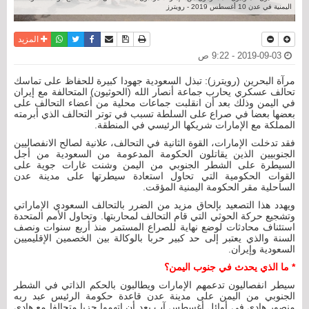
اليمنية في عدن 10 أغسطس 2019 - رويترز
نسخة للطباعة
حفظ الموضوع
فيسبوك
تويتر
أرسل الى صديق
واتساب
المزيد
2019-09-03 - 9:22 ص
مرآة البحرين (رويترز): تبذل السعودية جهودا كبيرة للحفاظ على تماسك
تحالف عسكري يحارب جماعة أنصار الله (الحوثيون) المتحالفة مع إيران
في اليمن وذلك بعد أن انقلبت جماعات محلية من أعضاء التحالف على
بعضها بعضا في صراع على السلطة تسبب في توتر التحالف الذي أبرمته
المملكة مع الإمارات شريكها الرئيسي في المنطقة.
فقد تدخلت الإمارات، القوة الثانية في التحالف، علانية لصالح الانفصاليين
الجنوبيين الذين يقاتلون الحكومة المدعومة من السعودية من أجل
السيطرة على الشطر الجنوبي من اليمن وشنت غارات جوية على
القوات الحكومية التي تحاول استعادة سيطرتها على مدينة عدن
الساحلية مقر الحكومة اليمنية المؤقت.
ويهدد هذا التصعيد بإلحاق مزيد من الضرر بالتحالف السعودي الإماراتي
وتشجيع حركة الحوثي التي قام التحالف لمحاربتها. وتحاول الأمم المتحدة
استئناف محادثات لوضع نهاية للصراع المستمر منذ أربع سنوات ونصف
السنة والذي يعتبر إلى حد كبير حربا بالوكالة بين الخصمين الإقليميين
السعودية وإيران.
* ما الذي يحدث في جنوب اليمن؟
سيطر انفصاليون تدعمهم الإمارات ويطالبون بالحكم الذاتي في الشطر
الجنوبي من اليمن على مدينة عدن قاعدة حكومة الرئيس عبد ربه
منصور هادي في أوائل أغسطس آب بعد أن اتهموا حزبا متحالفا مع هادي