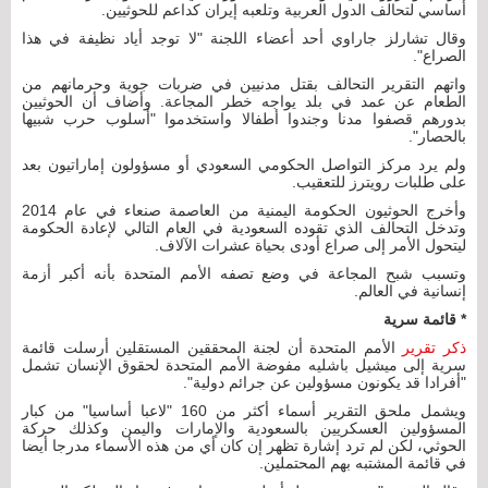
أساسي لتحالف الدول العربية وتلعبه إيران كداعم للحوثيين.
وقال تشارلز جاراوي أحد أعضاء اللجنة "لا توجد أياد نظيفة في هذا
الصراع".
واتهم التقرير التحالف بقتل مدنيين في ضربات جوية وحرمانهم من
الطعام عن عمد في بلد يواجه خطر المجاعة. وأضاف أن الحوثيين
بدورهم قصفوا مدنا وجندوا أطفالا واستخدموا "أسلوب حرب شبيها
بالحصار".
ولم يرد مركز التواصل الحكومي السعودي أو مسؤولون إماراتيون بعد
على طلبات رويترز للتعقيب.
وأخرج الحوثيون الحكومة اليمنية من العاصمة صنعاء في عام 2014
وتدخل التحالف الذي تقوده السعودية في العام التالي لإعادة الحكومة
ليتحول الأمر إلى صراع أودى بحياة عشرات الآلاف.
وتسبب شبح المجاعة في وضع تصفه الأمم المتحدة بأنه أكبر أزمة
إنسانية في العالم.
* قائمة سرية
ذكر تقرير
الأمم المتحدة أن لجنة المحققين المستقلين أرسلت قائمة
سرية إلى ميشيل باشليه مفوضة الأمم المتحدة لحقوق الإنسان تشمل
"أفرادا قد يكونون مسؤولين عن جرائم دولية".
ويشمل ملحق التقرير أسماء أكثر من 160 "لاعبا أساسيا" من كبار
المسؤولين العسكريين بالسعودية والإمارات واليمن وكذلك حركة
الحوثي، لكن لم ترد إشارة تظهر إن كان أي من هذه الأسماء مدرجا أيضا
في قائمة المشتبه بهم المحتملين.