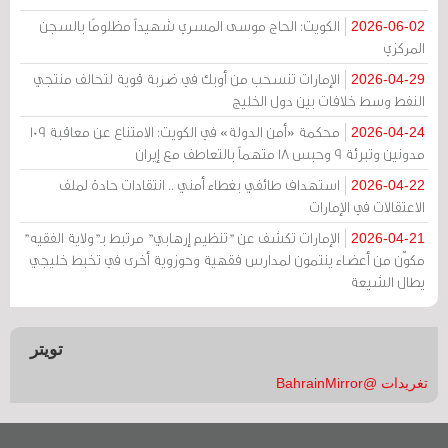
الكويت: الحاج موسى المسري شهيداً مظلومًا بالسجن
2026-06-02
المركزي
الإمارات تنسحب من أوبك في ضربة قوية لتحالف منتجي
2026-04-29
النفط وسط خلافات بين دول الخليج
محكمة «أمن الدولة» في الكويت: الامتناع عن معاقبة 109
2026-04-24
مدونين وتبرئة 9 وحبس 18 متهماً بالتعاطف مع إيران
استهداف طائفي بغطاء أمني .. انتقادات حادة لملف
2026-04-22
الاعتقالات في الإمارات
الإمارات تكشف عن "تنظيم إرهابي" مرتبط بـ"ولاية الفقيه"
2026-04-21
مكوّن من أعضاء ينتمون لمدارس فقهية وحوزوية أخرى في تخبط خليجي
يطال الشيعة
تويتر
تغريدات @BahrainMirror