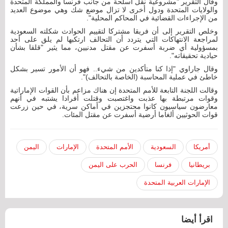
وقال التقرير "مشروعية نقل أسلحة من جانب فرنسا والمملكة المتحدة
والولايات المتحدة ودول أخرى لا تزال موضع شك وهي موضوع العديد
من الإجراءات القضائية في المحاكم المحلية".
وخلص التقرير إلى أن فريقا مشتركا لتقييم الحوادث شكلته السعودية
لمراجعة الانتهاكات التي يتردد أن التحالف ارتكبها لم يلق على أحد
بمسؤولية أي ضربة أسفرت عن مقتل مدنيين، مما يثير "قلقا بشأن
حيادية تحقيقاته".
وقال جاراوي "إذا كنا متأكدين من شيء.. فهو أن الأمور تسير بشكل
خاطئ في عملية المحاسبة (الخاصة بالتحالف)".
وقالت اللجنة التابعة للأمم المتحدة إن هناك مزاعم بأن القوات الإماراتية
وقوات مرتبطة بها عذبت واغتصبت وقتلت أفرادا يشتبه في أنهم
معارضون سياسيون كانوا محتجزين في أماكن سرية، في حين زرعت
قوات الحوثيين ألغاما أرضية أسفرت عن مقتل المئات.
أمريكا
السعودية
الأمم المتحدة
الإمارات
اليمن
بريطانيا
فرنسا
الحرب على اليمن
الإمارات العربية المتحدة
اقرأ أيضا