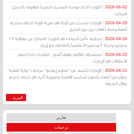
الكويت: الحاج موسى المسري شهيداً مظلومًا بالسجن
2026-06-02
المركزي
الإمارات تنسحب من أوبك في ضربة قوية لتحالف منتجي
2026-04-29
النفط وسط خلافات بين دول الخليج
محكمة «أمن الدولة» في الكويت: الامتناع عن معاقبة 109
2026-04-24
مدونين وتبرئة 9 وحبس 18 متهماً بالتعاطف مع إيران
استهداف طائفي بغطاء أمني .. انتقادات حادة لملف
2026-04-22
الاعتقالات في الإمارات
الإمارات تكشف عن "تنظيم إرهابي" مرتبط بـ"ولاية الفقيه"
2026-04-21
مكوّن من أعضاء ينتمون لمدارس فقهية وحوزوية أخرى في تخبط خليجي
يطال الشيعة
المزيد...
تقارير
ترجمات