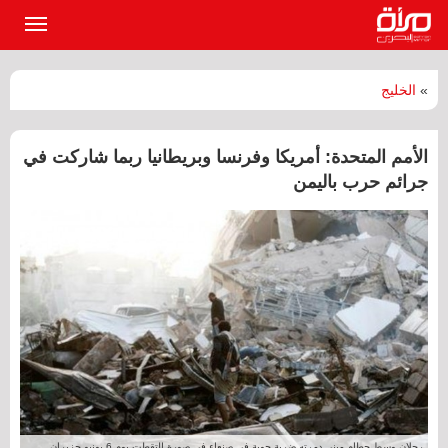
القائمة
الرئيسي
»
الخليج
الأمم المتحدة: أمريكا وفرنسا وبريطانيا ربما شاركت في
جرائم حرب باليمن
رجلان وسط حطام مبنى دمرته ضربة جوية في صنعاء في صورة التقطت يوم 6 يونيو حزيران