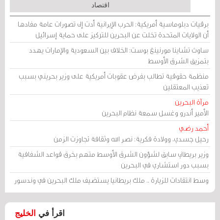
اقتصاد
برقيات دبلوماسية أمريكية: الحرب الإيرانية أدت إلى تصورات عامة مفادها
أن الولايات المتحدة تخلت عن البحرين للتركيز على حماية إسرائيل
ساوث تشاينا مورنينغ بوست: الخلاف بين السعودية والإمارات يهدد
بتمزيق الشرق الأوسط
منظمة حقوقية تطالب بفرض عقوبات أمريكية على وزير بحريني بسبب
تعذيب المعتقلين
مرآة البحرين
الأمير أندرو وغسل سمعة نظام البحرين
أحمد رضي
رحيل جسدي، وولادة فكرية: نصر الله وثقافة تجاوزت الزمن
وزير بريطاني سابق لشؤون الشرق الأوسط متهم بخرق قواعد الشفافية
بسبب دور استشاري في البحرين
وسط انتقادات للزيارة .. ملك بريطانيا يستضيف ملك البحرين في وندسور
اقرأ في
الخليج