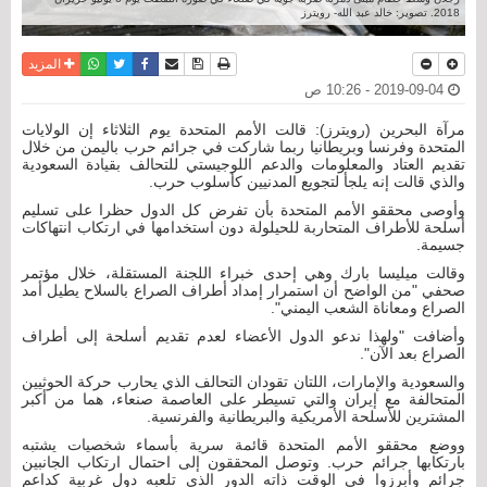
2018. تصوير: خالد عبد الله- رويترز
نسخة للطباعة
حفظ الموضوع
فيسبوك
تويتر
أرسل الى صديق
واتساب
المزيد
2019-09-04 - 10:26 ص
مرآة البحرين (رويترز): قالت الأمم المتحدة يوم الثلاثاء إن الولايات
المتحدة وفرنسا وبريطانيا ربما شاركت في جرائم حرب باليمن من خلال
تقديم العتاد والمعلومات والدعم اللوجيستي للتحالف بقيادة السعودية
والذي قالت إنه يلجأ لتجويع المدنيين كأسلوب حرب.
وأوصى محققو الأمم المتحدة بأن تفرض كل الدول حظرا على تسليم
أسلحة للأطراف المتحاربة للحيلولة دون استخدامها في ارتكاب انتهاكات
جسيمة.
وقالت ميليسا بارك وهي إحدى خبراء اللجنة المستقلة، خلال مؤتمر
صحفي "من الواضح أن استمرار إمداد أطراف الصراع بالسلاح يطيل أمد
الصراع ومعاناة الشعب اليمني".
وأضافت "ولهذا ندعو الدول الأعضاء لعدم تقديم أسلحة إلى أطراف
الصراع بعد الآن".
والسعودية والإمارات، اللتان تقودان التحالف الذي يحارب حركة الحوثيين
المتحالفة مع إيران والتي تسيطر على العاصمة صنعاء، هما من أكبر
المشترين للأسلحة الأمريكية والبريطانية والفرنسية.
ووضع محققو الأمم المتحدة قائمة سرية بأسماء شخصيات يشتبه
بارتكابها جرائم حرب. وتوصل المحققون إلى احتمال ارتكاب الجانبين
جرائم وأبرزوا في الوقت ذاته الدور الذي تلعبه دول غربية كداعم