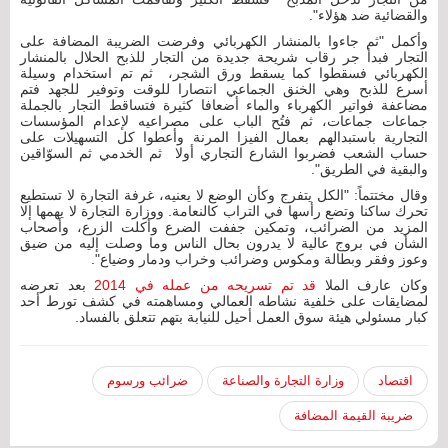
والقضائية ضد هؤلاء".
وأكمل "ثم جاءوا بالمنشار الكهربائي وفرضت الضريبة المضافة على
التجار فبدأ جر رقاب شريحة جديدة من التجار للذبح الحلال بالمنشار
الكهربائي فسقطوا كما يسقط ورق الشجر، ثم تم استخدام وسيلة
أسرع للذبح وهي الخنق الجماعي انتصارا للوقت وتوفير للجهد فتم
مضاعفة فواتير الكهرباء والماء أضعافا كثيرة فتساقط التجار بالجملة
جماعات جماعات، ثم فتُح الباب على مصراعيه لإعدام المؤسسات
التجارية باستبدالهم بعمال الفيزا المرنة وأعطوا كل التسهيلات على
حساب الشعب فضربوا الشارع التجاري أولا ثم الخدمي ثم السوّاقين
والبقية في الطريق".
وقال مختتماً: "الكل يتفرج وكأن الوضع لا يعنيه، غرفة التجارة لا تستطيع
تحرك ساكنا وتضع رأسها في التراب كالنعامة. ووزارة التجارة لا يهمها إلا
المزيد من الضرائب، وتمكين جففت الضرع وأكلت الزرع، وأصحاب
الشأن في بروج عالية لا يدرون بحال الناس وما وصلت إليه من ضيق
وعوز وفقر وبطالة ومكوس وضرائب وخراب ودمار وضياع".
وكان عارف الملا
قد تم تسريحه من عمله في 2014
بعد تعرضه
لمضايقات على خلفية نشاطه العمالي ومساهمته في كشف تورط أحد
كبار مسئولي هيئة سوق العمل أحيل للنيابة بتهم تتعلق بالفساد.
اقتصاد
وزارة التجارة والصناعة
ضرائب ورسوم
ضريبة القيمة المضافة