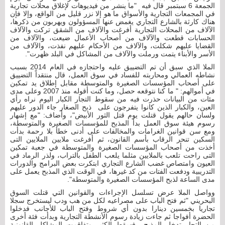
الجمعة 6 سبتمبر قال فيه "ما ينشر من فيديوهات لإغلاق محلات تجارية
في المجمعات التجارية والأسواق ما هو إلا نزر قليل من الواقع، وإلا فإن
هناك كارثة بالشارع التجاري يغمض عنها المسؤولون ويهربون من ذكرها،
الآلاف من المحلات التجارية أفرغت والآلاف من الشقق تركت والآلاف
الحسابات قطعت والآلاف من أصحاب الأعمال ضيعت، والآلاف من
القضايا عليهم شكلت، والآلاف من الأحكام عليهم نفذت، والآلاف من
الأسر والأبناء يتمت ورملت والآلاف من المشاكل في البلد ظهرت".
الملا الذي سبق أن تم التضييق عليه واحتجازه في العام 2014 بسبب
نشاطه العمالي ومحاربته للفساد في سوق العمل، قال منتقداً التضييق
على أصحاب المؤسسات الصغيرة والمتوسطة مقابل إطلاق يد تمكين
في أموالهم: " ما كنا نتوقعه حصل، وما كنت أقوله منذ 2007 وعلى مدى
مئات من البيانات حذرت فيه من سقوط التجار الكبار اليوم نراه رأي
العين، والكبار الذين كانوا يتفرجون على ذبح الصغار جاء الدور عليهم
ولسان حالهم يقول قتلت يوم قتل الثور الأبيض"، وأضاف: "مع إشهار
رسوم هيئة سوق العمل بدأ المذبح للمؤسسات الصغيرة والمتوسطة،
ومع سن قوانين الغرامات والمخالفات على أدنى خطأ بلا رحمة بدأت
السكين تنحر الرقاب بأسم القانون، ثم أفرغت ملايين الملايين التى
أخذت من أصحاب المؤسسات الصغيرة والمتوسطة في جعبة تمكين
التى راحت تلعب بالملايين مثلما يلعب الطفل بالتراب، ولذر الرماد في
العيون وامتصاص غضب الشارع التجاري ابتكرت بعض البرامج والدورات
التدريبية ودفعت الفتات من كد غيرها، في الوقت الذي المذبح يعمل على
مدى الساعة لذبح المؤسسات الصغيرة والمتوسطة".
وواصل الملا عرض تسلسل الإجراءات والقوانين التي قتلت السوق
البحريني "ثم فتح الباب على مصراعيه لكل من هب ودب ليستخرج سجلا
تجاريا بخمسين دينارا بدون أي شروط وفتح الباب للأجانب فدخلوا
الحضرة أفواجا ثم جاءت زيادة رسوم الأنشطة التجارية وبدأت فئة أخرى
من التجار تدخل المذبح فسقط الكثير وتفاقمت المشاكل القانونية