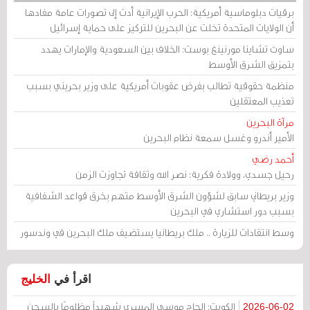
برقيات دبلوماسية أمريكية: الحرب الإيرانية أدت إلى تصورات عامة مفادها
أن الولايات المتحدة تخلت عن البحرين للتركيز على حماية إسرائيل
ساوث تشاينا مورنينغ بوست: الخلاف بين السعودية والإمارات يهدد
بتمزيق الشرق الأوسط
منظمة حقوقية تطالب بفرض عقوبات أمريكية على وزير بحريني بسبب
تعذيب المعتقلين
مرآة البحرين
الأمير أندرو وغسل سمعة نظام البحرين
أحمد رضي
رحيل جسدي، وولادة فكرية: نصر الله وثقافة تجاوزت الزمن
وزير بريطاني سابق لشؤون الشرق الأوسط متهم بخرق قواعد الشفافية
بسبب دور استشاري في البحرين
وسط انتقادات للزيارة .. ملك بريطانيا يستضيف ملك البحرين في وندسور
اقرأ في
الخليج
الكويت: الحاج موسى المسري شهيداً مظلومًا بالسجن
2026-06-02