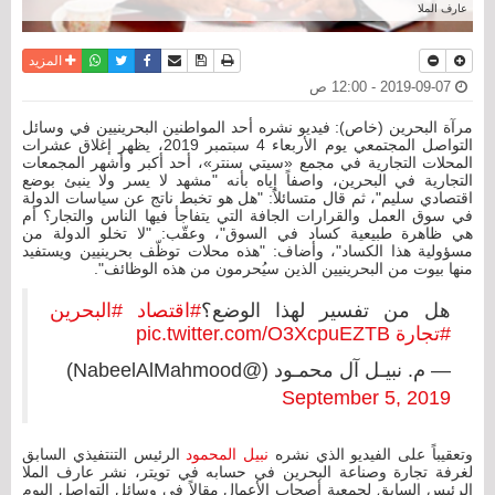
عارف الملا
نسخة للطباعة
حفظ الموضوع
فيسبوك
تويتر
أرسل الى صديق
واتساب
المزيد
2019-09-07 - 12:00 ص
مرآة البحرين (خاص): فيديو نشره أحد المواطنين البحرينيين في وسائل
التواصل المجتمعي يوم الأربعاء 4 سبتمبر 2019، يظهر إغلاق عشرات
المحلات التجارية في مجمع «سيتي سنتر»، أحد أكبر وأشهر المجمعات
التجارية في البحرين، واصفاً إياه بأنه "مشهد لا يسر ولا ينبئ بوضع
اقتصادي سليم"، ثم قال متسائلاً: "هل هو تخبط ناتج عن سياسات الدولة
في سوق العمل والقرارات الجافة التي يتفاجأ فيها الناس والتجار؟ أم
هي ظاهرة طبيعية كساد في السوق"، وعقّب: "لا تخلو الدولة من
مسؤولية هذا الكساد"، وأضاف: "هذه محلات توظّف بحرينيين ويستفيد
منها بيوت من البحرينيين الذين سيُحرمون من هذه الوظائف".
هل من تفسير لهذا الوضع؟
#اقتصاد
#البحرين
#تجارة
pic.twitter.com/O3XcpuEZTB
— م. نبيـل آل محمـود (@NabeelAlMahmood)
September 5, 2019
وتعقيباً على الفيديو الذي نشره
نبيل المحمود
الرئيس التنتفيذي السابق
لغرفة تجارة وصناعة البحرين في حسابه في تويتر، نشر عارف الملا
الرئيس السابق لجمعية أصحاب الأعمال مقالاً في وسائل التواصل اليوم