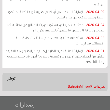
المركزي
الإمارات تنسحب من أوبك في ضربة قوية لتحالف منتجي
2026-04-29
النفط وسط خلافات بين دول الخليج
محكمة «أمن الدولة» في الكويت: الامتناع عن معاقبة 109
2026-04-24
مدونين وتبرئة 9 وحبس 18 متهماً بالتعاطف مع إيران
استهداف طائفي بغطاء أمني .. انتقادات حادة لملف
2026-04-22
الاعتقالات في الإمارات
الإمارات تكشف عن "تنظيم إرهابي" مرتبط بـ"ولاية الفقيه"
2026-04-21
مكوّن من أعضاء ينتمون لمدارس فقهية وحوزوية أخرى في تخبط خليجي
يطال الشيعة
تويتر
تغريدات @BahrainMirror
إصدارات