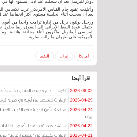
دولار للبرميل بعد أن سجلت عند أدنى مستوى لها في الجلسة 0.52
بعد أن سجلت أثناء الجلسة مستوى أكثر انخفاضا عند 55.61 دولار.
ورحيل بولتون يزيل من إدارة ترامب واحدا من أقوي ا
احتمال عودة النفط الإيراني إلى السوق ربما بحلول نه
الفرنسي إيمانويل ماكرون أثناء محادثة هاتفية يوم ا
الأمريكية على طهران ما زالت سارية.
أمريكا
إيران
النفط
اقرأ أيضا
الكويت: الحاج موسى المسري شهيداً مظ
2026-06-02
الإمارات تنسحب من أوبك في ضربة قوية
2026-04-29
2026-04-24
إيران
استهداف طائفي بغطاء أمني .. انتقادات ح
2026-04-22
الإمارات تكشف عن "تنظيم إرهابي" مرتب
2026-04-21