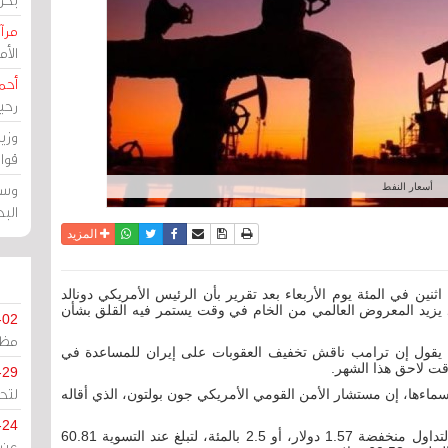
مرآة
الأ
أحم
رحي
وزي
قوا
وسط
أسعار النفط
الب
نسخة للطباعة
حفظ الموضوع
فيسبوك
تويتر
أرسل الى صديق
واتساب
المزيد
ثنين في المئة يوم الأربعاء بعد تقرير بأن الرئيس الأمريكي دونالد
 يزيد المعروض العالمي من الخام في وقت يستمر فيه القلق بشأن
-02
مظل
 يقول إن ترامب ناقش تخفيف العقوبات على إيران للمساعدة في
ت لاحق هذا الشهر.
-29
لتح
سماءها، إن مستشار الأمن القومي الأمريكي جون بولتون، الذي أقاله
-24
وأنهت عقود خام القياس العالمي مزيج برنت جلسة التداول منخفضة 1.57 دولار، أو 2.5 بالمئة، لتبلغ عند التسوية 60.81