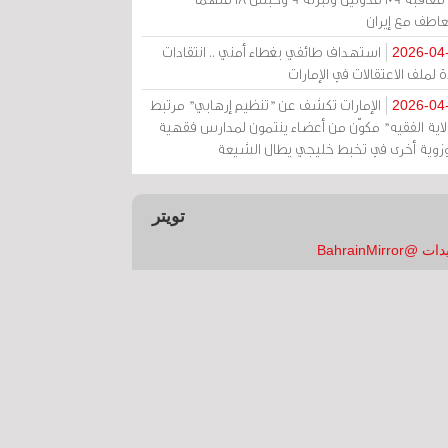
عاطف مع إيران
استهداف طائفي بغطاء أمني .. انتقادات
2026-04
 لملف الاعتقالات في الإمارات
الإمارات تكشف عن "تنظيم إرهابي" مرتبط
2026-04
ولاية الفقيه" مكوّن من أعضاء ينتمون لمدارس فقهية
زوية أخرى في تخبط خليجي يطال الشيعة
تويتر
 @BahrainMirror