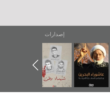
إصدارات
عاشوراء البحرين...
شهداء وطن
«جَوْ»: رواية
ويكيليكس السفارة
المعتقل جهاد
الأمريكية