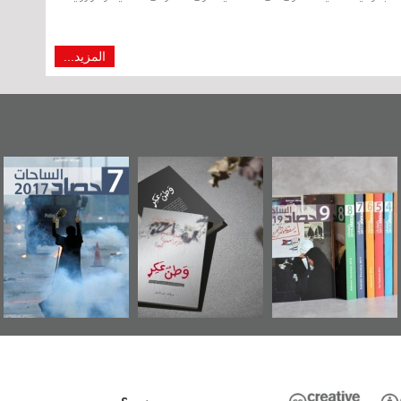
المزيد...
"مرآة البحرين"
«وطن عكر» رواية
حصاد 2017
تصدر حصاد
جديدة لمعتقل
الساحات 2019
عسكري تصدر عن
«مرآة البحرين»