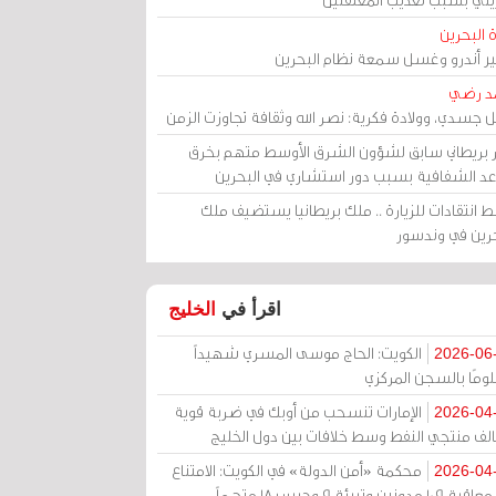
 البحرين
مير أندرو وغسل سمعة نظام البحرين
د رضي
ل جسدي، وولادة فكرية: نصر الله وثقافة تجاوزت الزمن
ر بريطاني سابق لشؤون الشرق الأوسط متهم بخرق
عد الشفافية بسبب دور استشاري في البحرين
 انتقادات للزيارة .. ملك بريطانيا يستضيف ملك
حرين في وندسور
اقرأ في
الخليج
الكويت: الحاج موسى المسري شهيداً
2026-06
ومًا بالسجن المركزي
الإمارات تنسحب من أوبك في ضربة قوية
2026-04
الف منتجي النفط وسط خلافات بين دول الخليج
محكمة «أمن الدولة» في الكويت: الامتناع
2026-04
عن معاقبة 109 مدونين وتبرئة 9 وحبس 18 متهماً