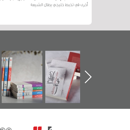
أخرى في تخبط خليجي يطال الشيعة
تدشين كتاب "من
"حماة الباب الأخير":
تصنيف موضوعي
أهل الجنة" عن
الإصدار الأول عن
للوثائق البريطانية
الشهيد سيد كاظم
اعتصام الدراز
يقدمه «مركز أوال»
السهلاوي في ذكراه
وأحداث ساحة
في سلسلة من 5
الفداء لمركز أوال
كتب
للدراسات والتوثيق