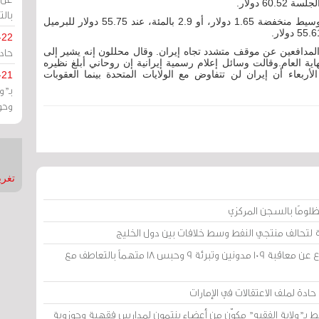
6 دولار.
بالت
وأغلقت عقود خام القياس الأمريكي غرب تكساس الوسيط منخفضة 1.65 دولار، أو 2.9 بالمئة، عند 55.75 دولار للبرميل
-22
حادة
لمدافعين عن موقف متشدد تجاه إيران. وقال محللون إنه يشير إلى
اية العام.وقالت وسائل إعلام رسمية إيرانية إن روحاني أبلغ نظيره
لأربعاء أن إيران لن تتفاوض مع الولايات المتحدة بينما العقوبات
-21
بـ"
وحو
تغريدات
لومًا بالسجن المركزي
 لتحالف منتجي النفط وسط خلافات بين دول الخليج
محكمة «أمن الدولة» في الكويت: الامتناع عن معاقبة 109 مدونين وتبرئة 9 وحبس 18 متهماً بالتعاطف مع
ادة لملف الاعتقالات في الإمارات
ط بـ"ولاية الفقيه" مكوّن من أعضاء ينتمون لمدارس فقهية وحوزوية