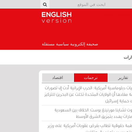
English Version
صحيفة إلكترونية سياسية مستقلة
رات
تقارير
ترجمات
اقتصاد
ات دبلوماسية أمريكية: الحرب الإيرانية أدت إلى تصورات
 مفادها أن الولايات المتحدة تخلت عن البحرين للتركيز
 حماية إسرائيل
ث تشاينا مورنينغ بوست: الخلاف بين السعودية
إمارات يهدد بتمزيق الشرق الأوسط
مة حقوقية تطالب بفرض عقوبات أمريكية على وزير
يني بسبب تعذيب المعتقلين