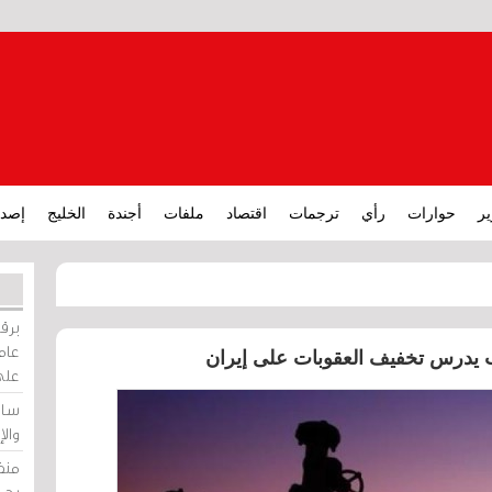
ير
حوارات
رأي
ترجمات
اقتصاد
ملفات
أجندة
الخليج
إصدا
برقي
عامة
على
ساو
وال
منظ
بحر