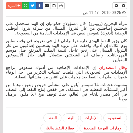
نسخة للطباعة
حفظ الموضوع
فيسبوك
تويتر
أرسل الى صديق
واتساب
المزيد
2019-09-25 - 11:47 ص
مرآة البحرين (رويترز): قال مسؤولان حكوميان إن الهند ستحصل على
شحنتين إضافيتين من غاز البترول المسال من شركة بترول أبوظبي
الوطنية (أدنوك) لتعويض نقص في الإمدادات القادمة من السعودية.
كان وزير النفط الهندي دارمندرا برادان قال في تغريدة في وقت سابق
يوم الثلاثاء إن أدنوك وافقت على تزويد الهند بشحنتين إضافيتين من غاز
البترول المسال على نحو عاجل لتلبية الطلب المرتفع قبل موسم
المهرجانات. وأضاف أن الشحنتين ستصلان الهند خلال الأسبوعين
المقبلين.
وقال المصدران
إن الإمدادات الإضافية من أدنوك ستعوض تراجع
الإمدادات من السعودية، التي قلصت عمليات التكرير من أجل الوفاء
بتعهدات صادرات النفط بعد هجمات على اثنتين من منشآتها النفطية.
وتسببت هجمات 14 سبتمبر أيلول على منشأتي خريص وبقيق، وهما من
أكبر المنشآت النفطية في المملكة، في خفض إنتاج النفط إلى النصف
في أكبر مصدر للخام في العالم، حيث توقف ضخ 5.7 مليون برميل
يوميا.
السعودية
الإمارات
الهند
النفط
الإمارات العربية المتحدة
قطاع النفط والغاز