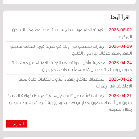
اقرأ أيضا
الكويت: الحاج موسى المسري شهيداً مظلومًا بالسجن
2026-06-02
المركزي
الإمارات تنسحب من أوبك في ضربة قوية لتحالف منتجي
2026-04-29
النفط وسط خلافات بين دول الخليج
محكمة «أمن الدولة» في الكويت: الامتناع عن معاقبة 109
2026-04-24
مدونين وتبرئة 9 وحبس 18 متهماً بالتعاطف مع إيران
استهداف طائفي بغطاء أمني .. انتقادات حادة لملف
2026-04-22
الاعتقالات في الإمارات
الإمارات تكشف عن "تنظيم إرهابي" مرتبط بـ"ولاية الفقيه"
2026-04-21
مكوّن من أعضاء ينتمون لمدارس فقهية وحوزوية أخرى في تخبط خليجي
يطال الشيعة
المزيد...