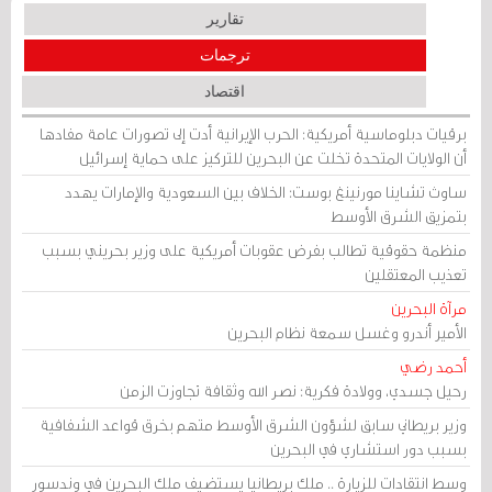
تقارير
ترجمات
اقتصاد
برقيات دبلوماسية أمريكية: الحرب الإيرانية أدت إلى تصورات عامة مفادها
أن الولايات المتحدة تخلت عن البحرين للتركيز على حماية إسرائيل
ساوث تشاينا مورنينغ بوست: الخلاف بين السعودية والإمارات يهدد
بتمزيق الشرق الأوسط
منظمة حقوقية تطالب بفرض عقوبات أمريكية على وزير بحريني بسبب
تعذيب المعتقلين
مرآة البحرين
الأمير أندرو وغسل سمعة نظام البحرين
أحمد رضي
رحيل جسدي، وولادة فكرية: نصر الله وثقافة تجاوزت الزمن
وزير بريطاني سابق لشؤون الشرق الأوسط متهم بخرق قواعد الشفافية
بسبب دور استشاري في البحرين
وسط انتقادات للزيارة .. ملك بريطانيا يستضيف ملك البحرين في وندسور