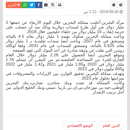
نسخة للطباعة
حفظ الموضوع
فيسبوك
تويتر
أرسل الى صديق
واتساب
المزيد
2019-09-26 - 2:12 ص
مرآة البحرين:أعلنت مملكة البحرين خلال اليوم الأربعاء عن جمعها 2
مليار دولار عبر أول طرح لسندات دولارية وذلك منذ أن حصلت على
حزمة إنقاذ بـ 10 مليار دولار من حلفاء خليجيين خلال 2018.
وباعت مملكة البحرين صكوك بقيمة 1 مليار دولار بعائد 4.5 بالمائة
وتستحق في عام 2027، وباعت أيضا سندات تقليدية بـ 1 مليار دولار
بعائد 5.625 بالمائة، وتستحق السندات في عام 2031، وفقا لوكالة
رويترز التي نقلت عن وثيقة صادرة عن أحد البنوك التي تقود الصفقة.
وتتوقع البحرين أيضا الحصول علي 2.28 مليار دولار خلال العام
الجاري،كجزء من المساعدة الخليجية،ثم من المقرر أن تستلم 1.76
مليار دولار في 2020 و1.85 مليار في 2021 و1.42 مليار في 2022
و650 مليون دولار في 2023.
وتهدف مملكة البحرين تحقيق التوازن بين الإيرادات والمصروفات في
ميزانيتها بحلول عام 2023.
وكانت المملكة قد عينت وبنك ستاندرد تشارترد،بنك البحرين
الوطني،جيه.بي مورجان،بي.إن.بي باريبا ،سيتي،وبنك الخليج الدولي من
أجل ترتيب الإصدار.
الدين العام
الوضع الاقتصادي