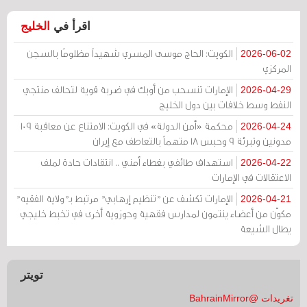
اقرأ في
الخليج
الكويت: الحاج موسى المسري شهيداً مظلومًا بالسجن
2026-06-02
المركزي
الإمارات تنسحب من أوبك في ضربة قوية لتحالف منتجي
2026-04-29
النفط وسط خلافات بين دول الخليج
محكمة «أمن الدولة» في الكويت: الامتناع عن معاقبة 109
2026-04-24
مدونين وتبرئة 9 وحبس 18 متهماً بالتعاطف مع إيران
استهداف طائفي بغطاء أمني .. انتقادات حادة لملف
2026-04-22
الاعتقالات في الإمارات
الإمارات تكشف عن "تنظيم إرهابي" مرتبط بـ"ولاية الفقيه"
2026-04-21
مكوّن من أعضاء ينتمون لمدارس فقهية وحوزوية أخرى في تخبط خليجي
يطال الشيعة
تويتر
تغريدات @BahrainMirror