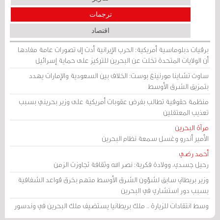
ترجمات
اقتصاد
برقيات دبلوماسية أمريكية: الحرب الإيرانية أدت إلى تصورات عامة مفادها
أن الولايات المتحدة تخلت عن البحرين للتركيز على حماية إسرائيل
ساوث تشاينا مورنينغ بوست: الخلاف بين السعودية والإمارات يهدد
بتمزيق الشرق الأوسط
منظمة حقوقية تطالب بفرض عقوبات أمريكية على وزير بحريني بسبب
تعذيب المعتقلين
مرآة البحرين
الأمير أندرو وغسل سمعة نظام البحرين
أحمد رضي
رحيل جسدي، وولادة فكرية: نصر الله وثقافة تجاوزت الزمن
وزير بريطاني سابق لشؤون الشرق الأوسط متهم بخرق قواعد الشفافية
بسبب دور استشاري في البحرين
وسط انتقادات للزيارة .. ملك بريطانيا يستضيف ملك البحرين في وندسور